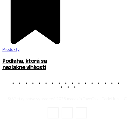
Produkty
Podlaha, ktorá sa
nezľakne vlhkosti
© Všetky práva vyhradené 2026 magazín TownTalk | CodeHub LLC