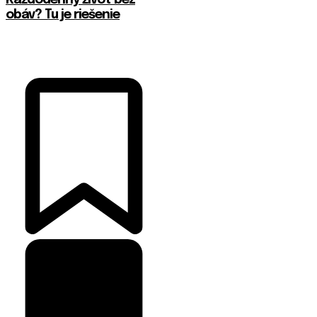
Každodenný život bez
obáv? Tu je riešenie