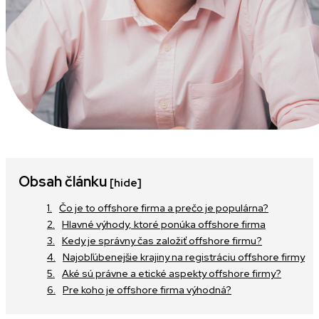
Obsah článku
[hide]
Čo je to offshore firma a prečo je populárna?
Hlavné výhody, ktoré ponúka offshore firma
Kedy je správny čas založiť offshore firmu?
Najobľúbenejšie krajiny na registráciu offshore firmy
Aké sú právne a etické aspekty offshore firmy?
Pre koho je offshore firma výhodná?