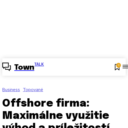
TALK
0
Town
Business
Topované
Offshore firma:
Maximálne využitie