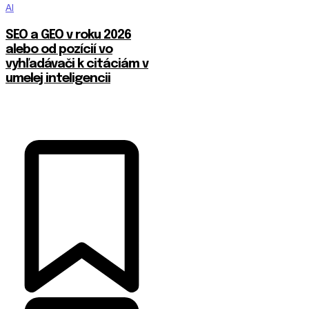
AI
SEO a GEO v roku 2026
alebo od pozícií vo
vyhľadávači k citáciám v
umelej inteligencii