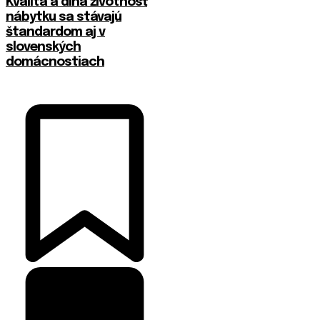
​Kvalita a dlhá životnosť
nábytku sa stávajú
štandardom aj v
slovenských
domácnostiach