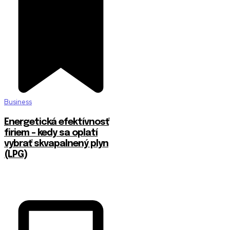
Business
Energetická efektívnosť
firiem – kedy sa oplatí
vybrať skvapalnený plyn
(LPG)