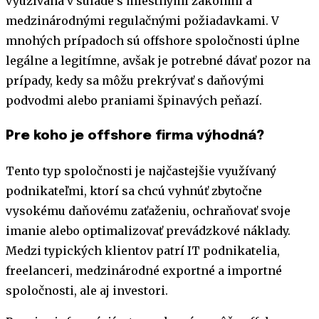
využívaná v súlade s miestnymi zákonmi a
medzinárodnými regulačnými požiadavkami. V
mnohých prípadoch sú offshore spoločnosti úplne
legálne a legitímne, avšak je potrebné dávať pozor na
prípady, kedy sa môžu prekrývať s daňovými
podvodmi alebo praniami špinavých peňazí.
Pre koho je offshore firma výhodná?
Tento typ spoločnosti je najčastejšie využívaný
podnikateľmi, ktorí sa chcú vyhnúť zbytočne
vysokému daňovému zaťaženiu, ochraňovať svoje
imanie alebo optimalizovať prevádzkové náklady.
Medzi typických klientov patrí IT podnikatelia,
freelanceri, medzinárodné exportné a importné
spoločnosti, ale aj investori.