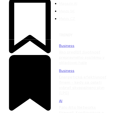
Magazín AI
Melds SK
Melds CZ
TRENDY
Business
Ako predĺžiť životnosť
prepravného systému v
skladovej hale
Business
Energetická efektívnosť
firiem – kedy sa oplatí
vybrať skvapalnený plyn
(LPG)
AI
Palo Alto Networks
Firewall: Konfigurácia a