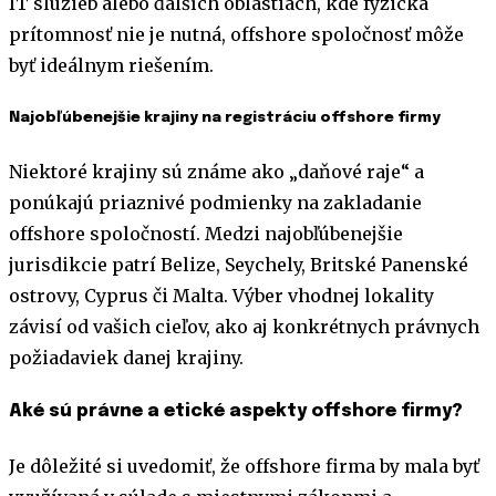
IT služieb alebo ďalších oblastiach, kde fyzická
prítomnosť nie je nutná, offshore spoločnosť môže
byť ideálnym riešením.
Najobľúbenejšie krajiny na registráciu offshore firmy
Niektoré krajiny sú známe ako „daňové raje“ a
ponúkajú priaznivé podmienky na zakladanie
offshore spoločností. Medzi najobľúbenejšie
jurisdikcie patrí Belize, Seychely, Britské Panenské
ostrovy, Cyprus či Malta. Výber vhodnej lokality
závisí od vašich cieľov, ako aj konkrétnych právnych
požiadaviek danej krajiny.
Aké sú právne a etické aspekty offshore firmy?
Je dôležité si uvedomiť, že offshore firma by mala byť