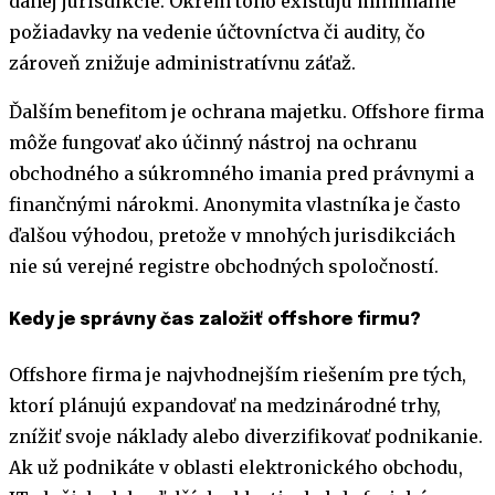
danej jurisdikcie. Okrem toho existujú minimálne
požiadavky na vedenie účtovníctva či audity, čo
zároveň znižuje administratívnu záťaž.
Ďalším benefitom je ochrana majetku. Offshore firma
môže fungovať ako účinný nástroj na ochranu
obchodného a súkromného imania pred právnymi a
finančnými nárokmi. Anonymita vlastníka je často
ďalšou výhodou, pretože v mnohých jurisdikciách
nie sú verejné registre obchodných spoločností.
Kedy je správny čas založiť offshore firmu?
Offshore firma je najvhodnejším riešením pre tých,
ktorí plánujú expandovať na medzinárodné trhy,
znížiť svoje náklady alebo diverzifikovať podnikanie.
Ak už podnikáte v oblasti elektronického obchodu,