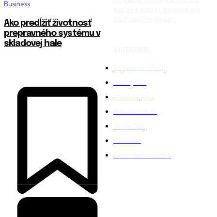
Business
správa novej generácie
sieťovej ochrany
Ako predĺžiť životnosť
prepravného systému v
skladovej hale
KATEGÓRIE
Topované
4848
Služby
1761
Produkty
1612
Business
1528
Ďalšie
798
Káva
754
Nehnuteľnosti
566