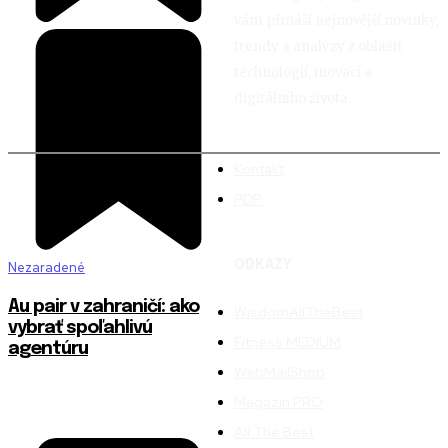
vám přináší nejnovější novinky,
trendy a analýzy z oblasti
technologií, inovací a
digitálního života.
Kontakt
PDP
ODKAZY
Nezaradené
Au pair v zahraničí: ako
WisdomAllTheBest
vybrať spoľahlivú
Fitness MEDIUM
agentúru
WebMailShop
Magazín PRO
All The Best