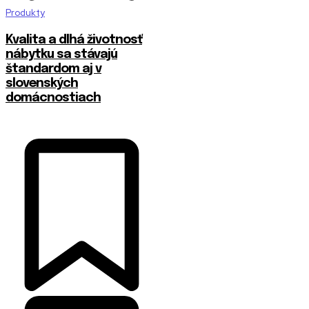
Produkty
​Kvalita a dlhá životnosť
nábytku sa stávajú
štandardom aj v
slovenských
domácnostiach