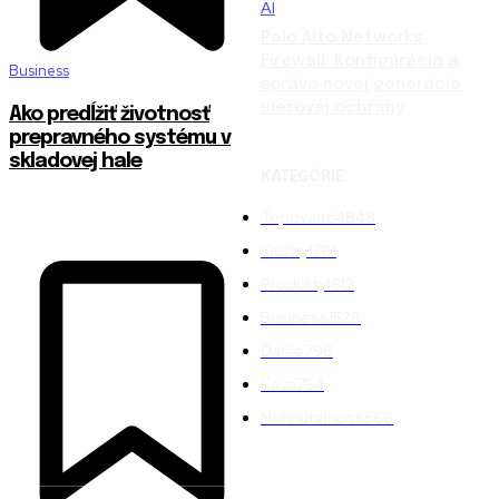
AI
Palo Alto Networks
Firewall: Konfigurácia a
Business
správa novej generácie
sieťovej ochrany
Ako predĺžiť životnosť
prepravného systému v
skladovej hale
KATEGÓRIE
Topované
4848
Služby
1761
Produkty
1612
Business
1528
Ďalšie
798
Káva
754
Nehnuteľnosti
566