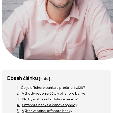
Obsah článku
[hide]
Čo je offshore banka a prečo ju zvážiť?
Výhody vedenia účtu v offshore banke
Kto by mal zvážiť offshore banku?
Offshore banka a daňové výhody
Výber vhodnej offshore banky