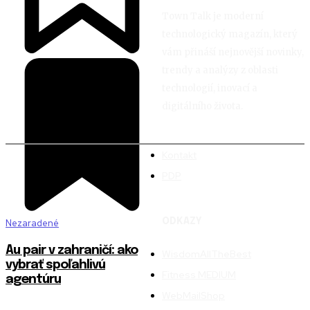
Town Talk je moderní
technologický magazín, který
vám přináší nejnovější novinky,
trendy a analýzy z oblasti
technologií, inovací a
digitálního života.
Kontakt
PDP
ODKAZY
Nezaradené
Au pair v zahraničí: ako
WisdomAllTheBest
vybrať spoľahlivú
Fitness MEDIUM
agentúru
WebMailShop