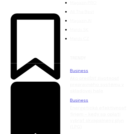
Magazín PRO
All The Best
Magazín AI
Melds SK
Melds CZ
TRENDY
Business
Ako predĺžiť životnosť
prepravného systému v
skladovej hale
Business
Energetická efektívnosť
firiem – kedy sa oplatí
vybrať skvapalnený plyn
(LPG)