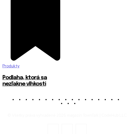
Produkty
Podlaha, ktorá sa
nezľakne vlhkosti
© Všetky práva vyhradené 2026 magazín TownTalk | CodeHub LLC