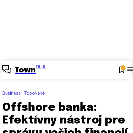
TALK
0
Town
Business
Topované
Offshore banka:
Efektívny nástroj pre