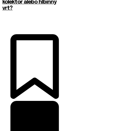
kolektor alebo hlbinný
vrt?