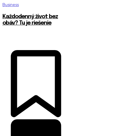
Business
Každodenný život bez
obáv? Tu je riešenie