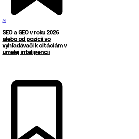
AI
SEO a GEO v roku 2026
alebo od pozícií vo
vyhľadávači k citáciám v
umelej inteligencii