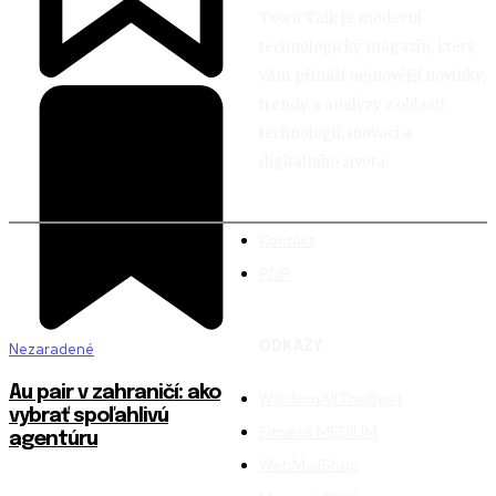
Town Talk je moderní
technologický magazín, který
vám přináší nejnovější novinky,
trendy a analýzy z oblasti
technologií, inovací a
digitálního života.
Kontakt
PDP
ODKAZY
Nezaradené
Au pair v zahraničí: ako
WisdomAllTheBest
vybrať spoľahlivú
Fitness MEDIUM
agentúru
WebMailShop