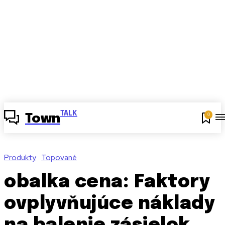
TALK
0
Town
Produkty
Topované
obalka cena: Faktory
ovplyvňujúce náklady