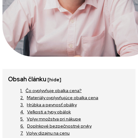
Obsah článku
[hide]
Čo ovplyvňuje obalka cena?
Materiály ovplyvňujúce obalka cena
Hrúbka a pevnosť obálky
Veľkosti a typy obálok
Vplyv množstva pri nákupe
Doplnkové bezpečnostné prvky
Vplyv dizajnu na cenu