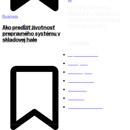
Palo Alto Networks
Firewall: Konfigurácia a
Business
správa novej generácie
sieťovej ochrany
Ako predĺžiť životnosť
prepravného systému v
skladovej hale
KATEGÓRIE
Topované
4848
Služby
1761
Produkty
1612
Business
1528
Ďalšie
798
Káva
754
Nehnuteľnosti
566