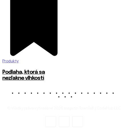
Produkty
Podlaha, ktorá sa
nezľakne vlhkosti
© Všetky práva vyhradené 2026 magazín TownTalk | CodeHub LLC