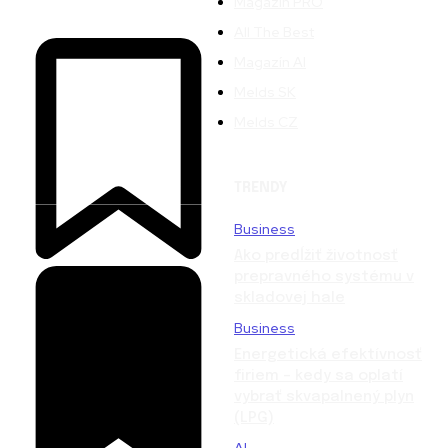
Magazín PRO
All The Best
Magazín AI
Melds SK
Melds CZ
TRENDY
Business
Ako predĺžiť životnosť
prepravného systému v
skladovej hale
Business
Energetická efektívnosť
firiem – kedy sa oplatí
vybrať skvapalnený plyn
(LPG)
AI