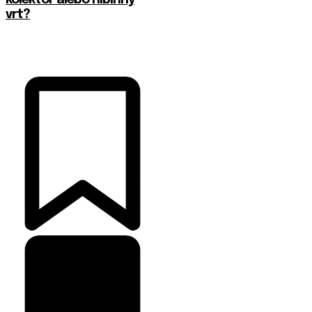
kolektor alebo hlbinný
vrt?