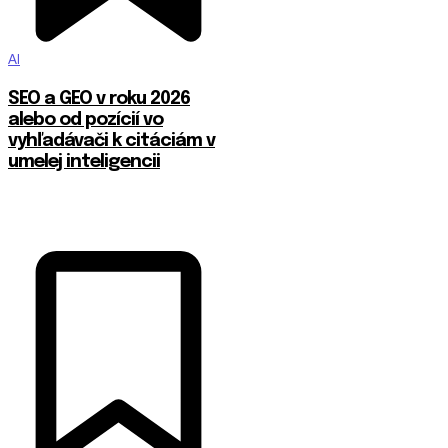
AI
SEO a GEO v roku 2026
alebo od pozícií vo
vyhľadávači k citáciám v
umelej inteligencii