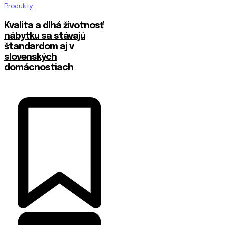
Produkty
​Kvalita a dlhá životnosť
nábytku sa stávajú
štandardom aj v
slovenských
domácnostiach