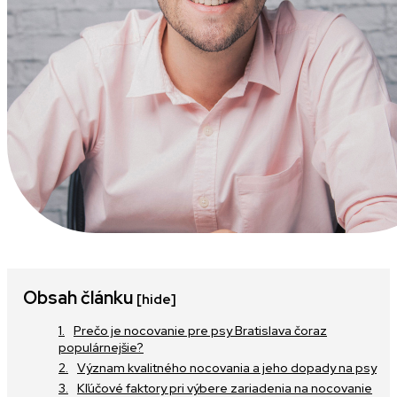
Obsah článku
[hide]
Prečo je nocovanie pre psy Bratislava čoraz
populárnejšie?
Význam kvalitného nocovania a jeho dopady na psy
Kľúčové faktory pri výbere zariadenia na nocovanie