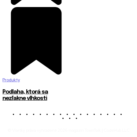
Produkty
Podlaha, ktorá sa
nezľakne vlhkosti
© Všetky práva vyhradené 2026 magazín TownTalk | CodeHub LLC