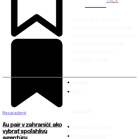
TALK
Town
Town Talk je moderní
technologický magazín, který
vám přináší nejnovější novinky,
trendy a analýzy z oblasti
technologií, inovací a
digitálního života.
Kontakt
PDP
ODKAZY
Nezaradené
Au pair v zahraničí: ako
WisdomAllTheBest
vybrať spoľahlivú
Fitness MEDIUM
agentúru