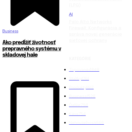
(LPG)
AI
Palo Alto Networks
Firewall: Konfigurácia a
Business
správa novej generácie
sieťovej ochrany
Ako predĺžiť životnosť
prepravného systému v
skladovej hale
KATEGÓRIE
Topované
4848
Služby
1761
Produkty
1612
Business
1528
Ďalšie
798
Káva
754
Nehnuteľnosti
566