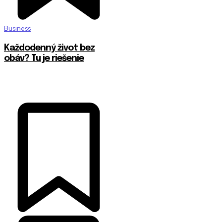
Business
Každodenný život bez
obáv? Tu je riešenie