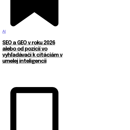
AI
SEO a GEO v roku 2026
alebo od pozícií vo
vyhľadávači k citáciám v
umelej inteligencii