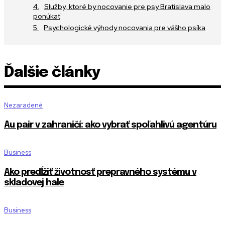
Služby, ktoré by nocovanie pre psy Bratislava malo
ponúkať
Psychologické výhody nocovania pre vášho psíka
Ďalšie články
Nezaradené
Au pair v zahraničí: ako vybrať spoľahlivú agentúru
Business
Ako predĺžiť životnosť prepravného systému v
skladovej hale
Business