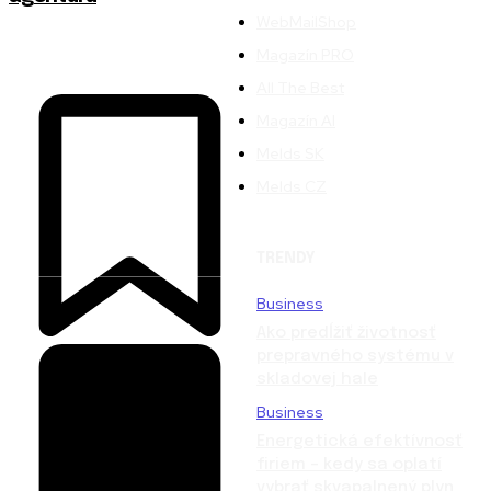
WebMailShop
Magazín PRO
All The Best
Magazín AI
Melds SK
Melds CZ
TRENDY
Business
Ako predĺžiť životnosť
prepravného systému v
skladovej hale
Business
Energetická efektívnosť
firiem – kedy sa oplatí
vybrať skvapalnený plyn