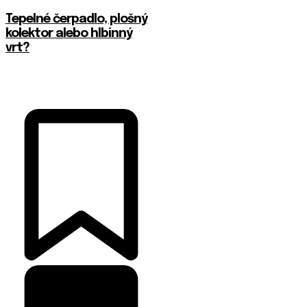
Tepelné čerpadlo, plošný
kolektor alebo hlbinný
vrt?