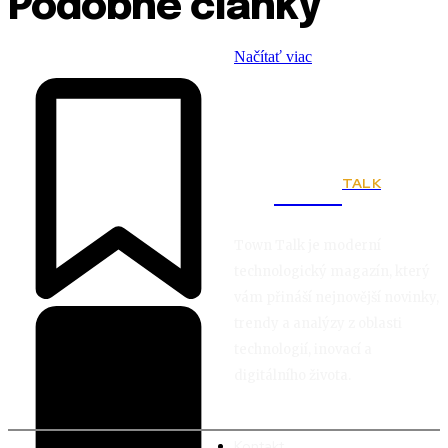
Podobné články
Načítať viac
TALK
Town
Town Talk je moderní
technologický magazín, který
vám přináší nejnovější novinky,
trendy a analýzy z oblasti
technologií, inovací a
digitálního života.
Kontakt