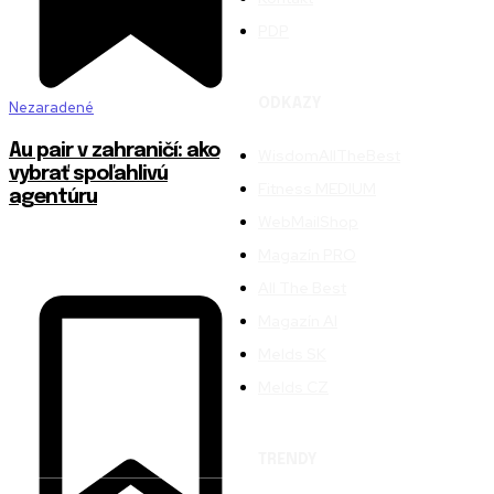
PDP
ODKAZY
Nezaradené
Au pair v zahraničí: ako
WisdomAllTheBest
vybrať spoľahlivú
Fitness MEDIUM
agentúru
WebMailShop
Magazín PRO
All The Best
Magazín AI
Melds SK
Melds CZ
TRENDY