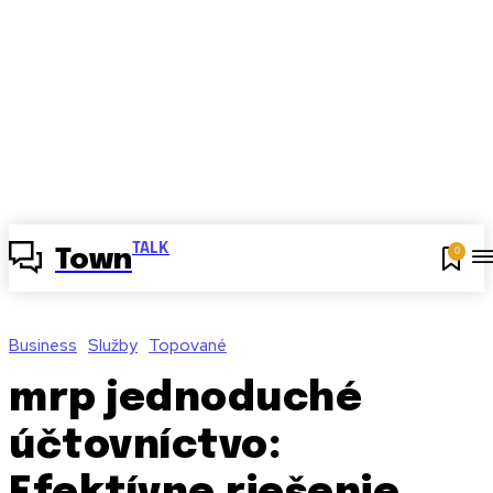
TALK
0
Town
Business
Služby
Topované
mrp jednoduché
účtovníctvo: