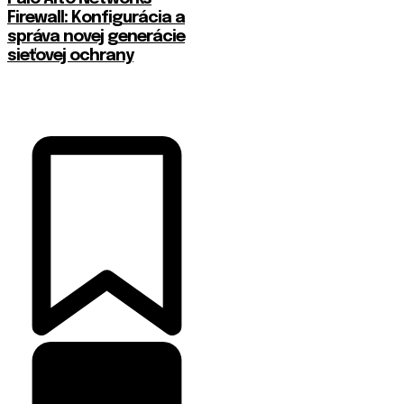
Firewall: Konfigurácia a
správa novej generácie
sieťovej ochrany