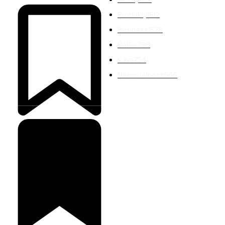
Produkty
1612
Business
1528
Ďalšie
798
Káva
754
Nehnuteľnosti
566