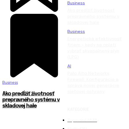
Business
Ako predĺžiť životnosť
prepravného systému v
skladovej hale
Business
Energetická efektívnosť
firiem – kedy sa oplatí
vybrať skvapalnený plyn
(LPG)
AI
Palo Alto Networks
Firewall: Konfigurácia a
Business
správa novej generácie
sieťovej ochrany
Ako predĺžiť životnosť
prepravného systému v
skladovej hale
KATEGÓRIE
Topované
4848
Služby
1761