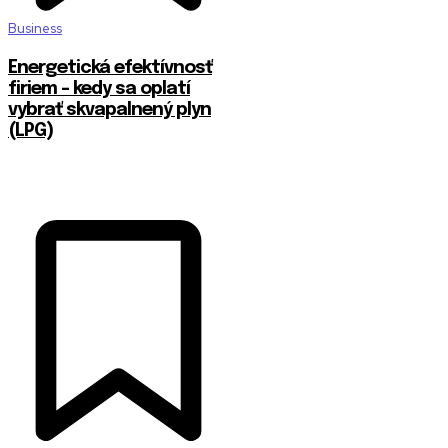
Business
Energetická efektívnosť
firiem – kedy sa oplatí
vybrať skvapalnený plyn
(LPG)