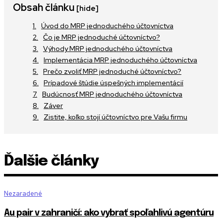
Obsah článku
[hide]
Úvod do MRP jednoduchého účtovníctva
Čo je MRP jednoduché účtovníctvo?
Výhody MRP jednoduchého účtovníctva
Implementácia MRP jednoduchého účtovníctva
Prečo zvoliť MRP jednoduché účtovníctvo?
Prípadové štúdie úspešných implementácií
Budúcnosť MRP jednoduchého účtovníctva
Záver
Zistite, koľko stojí účtovníctvo pre Vašu firmu
Ďalšie články
Nezaradené
Au pair v zahraničí: ako vybrať spoľahlivú agentúru