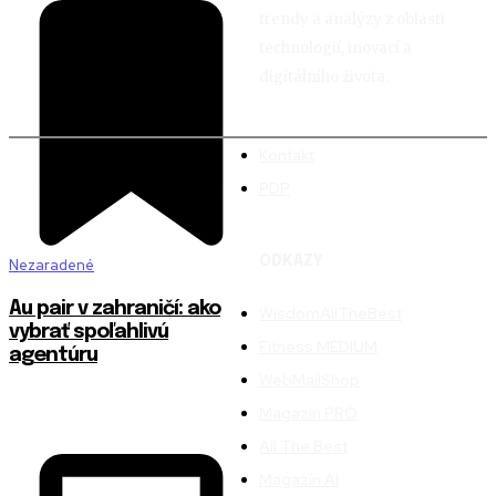
trendy a analýzy z oblasti
technologií, inovací a
digitálního života.
Kontakt
PDP
ODKAZY
Nezaradené
Au pair v zahraničí: ako
WisdomAllTheBest
vybrať spoľahlivú
Fitness MEDIUM
agentúru
WebMailShop
Magazín PRO
All The Best
Magazín AI