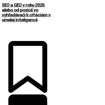
SEO a GEO v roku 2026
alebo od pozícií vo
vyhľadávači k citáciám v
umelej inteligencii