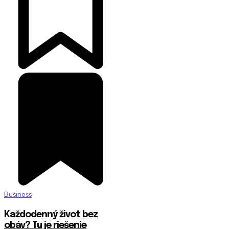
Business
Každodenný život bez
obáv? Tu je riešenie