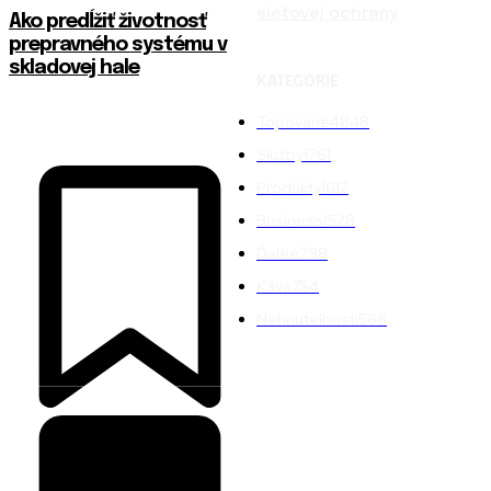
sieťovej ochrany
Ako predĺžiť životnosť
prepravného systému v
skladovej hale
KATEGÓRIE
Topované
4848
Služby
1761
Produkty
1612
Business
1528
Ďalšie
798
Káva
754
Nehnuteľnosti
566