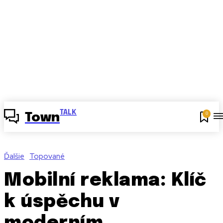
TALK
0
Town
Ďalšie
Topované
Mobilní reklama: Klíč
k úspěchu v