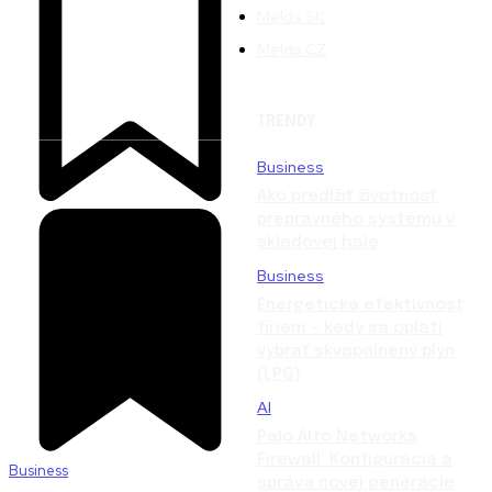
Melds SK
Melds CZ
TRENDY
Business
Ako predĺžiť životnosť
prepravného systému v
skladovej hale
Business
Energetická efektívnosť
firiem – kedy sa oplatí
vybrať skvapalnený plyn
(LPG)
AI
Palo Alto Networks
Firewall: Konfigurácia a
Business
správa novej generácie