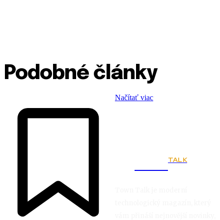
Podobné články
Načítať viac
TALK
Town
Town Talk je moderní
technologický magazín, který
vám přináší nejnovější novinky,