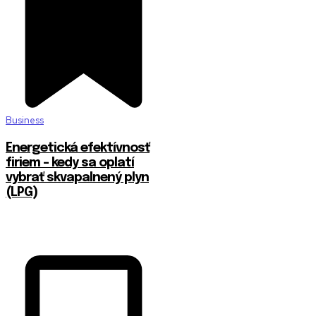
Business
Energetická efektívnosť
firiem – kedy sa oplatí
vybrať skvapalnený plyn
(LPG)