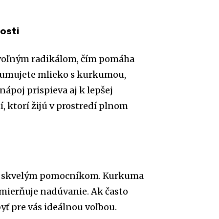
osti
i voľným radikálom, čím pomáha
zumujete mlieko s kurkumou,
ápoj prispieva aj k lepšej
í, ktorí žijú v prostredí plnom
ou skvelým pomocníkom. Kurkuma
 zmierňuje nadúvanie. Ak často
yť pre vás ideálnou voľbou.