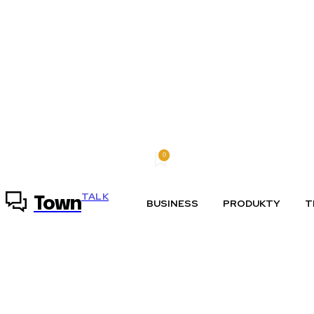
0
sobota, 8 augusta, 2026
Môj účet
TALK
Town
BUSINESS
PRODUKTY
T