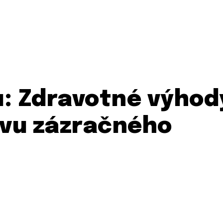
u: Zdravotné výhod
avu zázračného