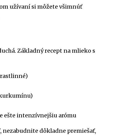
nom užívaní si môžete všimnúť
.
duchá. Základný recept na mlieko s
rastlinné)
e kurkumínu)
re ešte intenzívnejšiu arómu
ať, nezabudnite dôkladne premiešať,