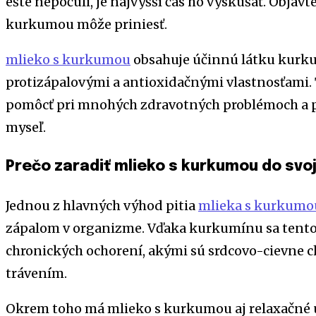
ešte nepočuli, je najvyšší čas ho vyskúšať. Objav
kurkumou môže priniesť.
mlieko s kurkumou
obsahuje účinnú látku kurku
protizápalovými a antioxidačnými vlastnosťami. 
pomôcť pri mnohých zdravotných problémoch a po
myseľ.
Prečo zaradiť mlieko s kurkumou do svo
Jednou z hlavných výhod pitia
mlieka s kurkumo
zápalom v organizme. Vďaka kurkumínu sa tento 
chronických ochorení, akými sú srdcovo-cievne ch
trávením.
Okrem toho má mlieko s kurkumou aj relaxačné ú