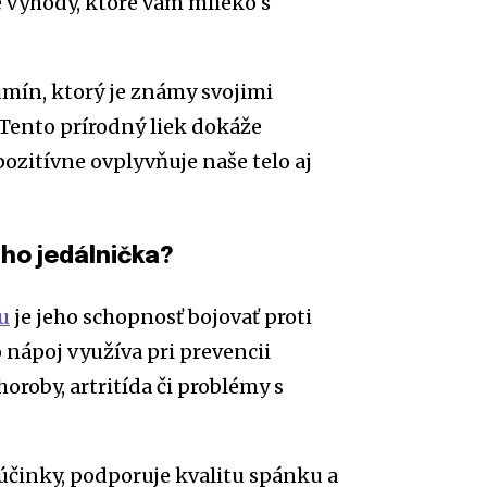
te výhody, ktoré vám mlieko s
mín, ktorý je známy svojimi
Tento prírodný liek dokáže
zitívne ovplyvňuje naše telo aj
jho jedálnička?
u
je jeho schopnosť bojovať proti
nápoj využíva pri prevencii
oroby, artritída či problémy s
činky, podporuje kvalitu spánku a