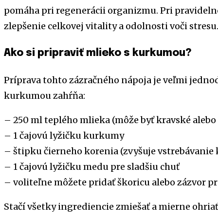
pomáha pri regenerácii organizmu. Pri pravidel
zlepšenie celkovej vitality a odolnosti voči stresu
Ako si pripraviť mlieko s kurkumou?
Príprava tohto zázračného nápoja je veľmi jedno
kurkumou zahŕňa:
– 250 ml teplého mlieka (môže byť kravské alebo 
– 1 čajovú lyžičku kurkumy
– štipku čierneho korenia (zvyšuje vstrebávani
– 1 čajovú lyžičku medu pre sladšiu chuť
– voliteľne môžete pridať škoricu alebo zázvor p
Stačí všetky ingrediencie zmiešať a mierne ohri