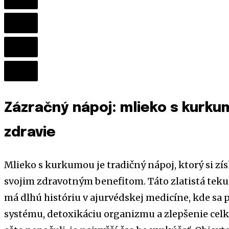
Zázračný nápoj: mlieko s kurku
zdravie
Mlieko s kurkumou je tradičný nápoj, ktorý si zí
svojim zdravotným benefitom. Táto zlatistá tekut
má dlhú históriu v ajurvédskej medicíne, kde sa
systému, detoxikáciu organizmu a zlepšenie celkov