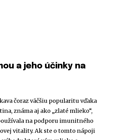
mou a jeho účinky na
skava čoraz väčšiu popularitu vďaka
ina, známa aj ako „zlaté mlieko“,
 používala na podporu imunitného
ej vitality. Ak ste o tomto nápoji