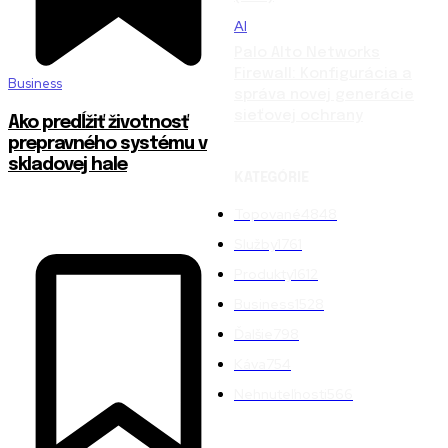
AI
Palo Alto Networks
Firewall: Konfigurácia a
Business
správa novej generácie
sieťovej ochrany
Ako predĺžiť životnosť
prepravného systému v
skladovej hale
KATEGÓRIE
Topované
4848
Služby
1761
Produkty
1612
Business
1528
Ďalšie
798
Káva
754
Nehnuteľnosti
566