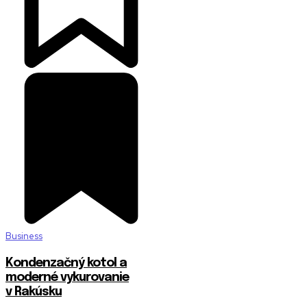
Business
Kondenzačný kotol a
moderné vykurovanie
v Rakúsku