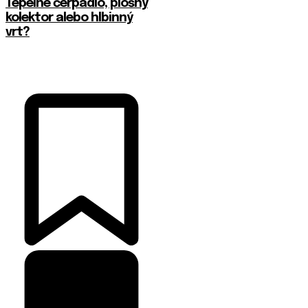
Tepelné čerpadlo, plošný
kolektor alebo hlbinný
vrt?