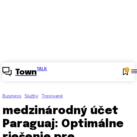
TALK
0
Town
Business
Služby
Topované
medzinárodný účet
Paraguaj: Optimálne