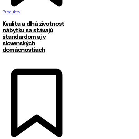
Produkty
​Kvalita a dlhá životnosť
nábytku sa stávajú
štandardom aj v
slovenských
domácnostiach