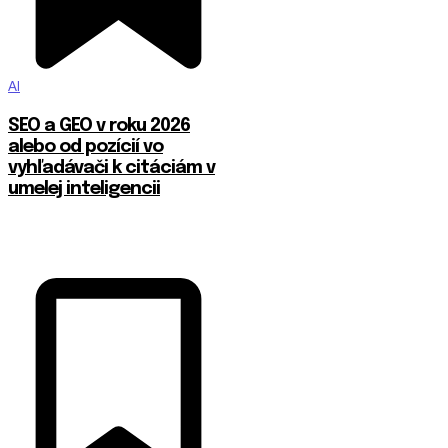
AI
SEO a GEO v roku 2026
alebo od pozícií vo
vyhľadávači k citáciám v
umelej inteligencii