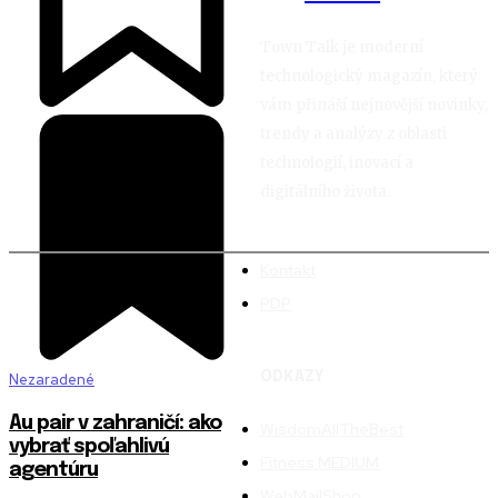
Town Talk je moderní
technologický magazín, který
vám přináší nejnovější novinky,
trendy a analýzy z oblasti
technologií, inovací a
digitálního života.
Kontakt
PDP
ODKAZY
Nezaradené
Au pair v zahraničí: ako
WisdomAllTheBest
vybrať spoľahlivú
Fitness MEDIUM
agentúru
WebMailShop