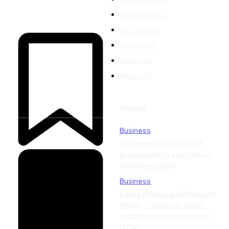
Magazín PRO
All The Best
Magazín AI
Melds SK
Melds CZ
TRENDY
Business
Ako predĺžiť životnosť
prepravného systému v
skladovej hale
Business
Energetická efektívnosť
firiem – kedy sa oplatí
vybrať skvapalnený plyn
(LPG)