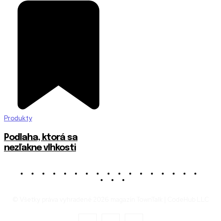
Produkty
Podlaha, ktorá sa
nezľakne vlhkosti
© Všetky práva vyhradené 2026 magazín TownTalk | CodeHub LLC