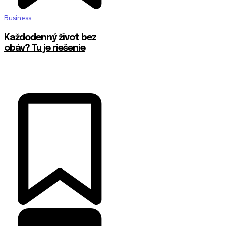
Business
Každodenný život bez
obáv? Tu je riešenie