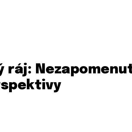
ý ráj: Nezapomenu
rspektivy