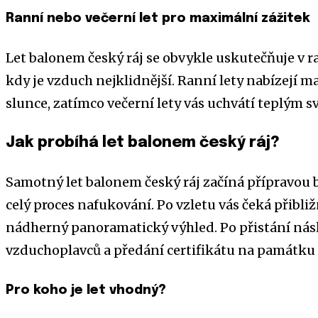
Ranní nebo večerní let pro maximální zážitek
Let balonem český ráj se obvykle uskutečňuje v 
kdy je vzduch nejklidnější. Ranní lety nabízejí
slunce, zatímco večerní lety vás uchvátí teplým s
Jak probíhá let balonem český ráj?
Samotný let balonem český ráj začíná přípravou
celý proces nafukování. Po vzletu vás čeká přibliž
nádherný panoramatický výhled. Po přistání násl
vzduchoplavců a předání certifikátu na památku 
Pro koho je let vhodný?