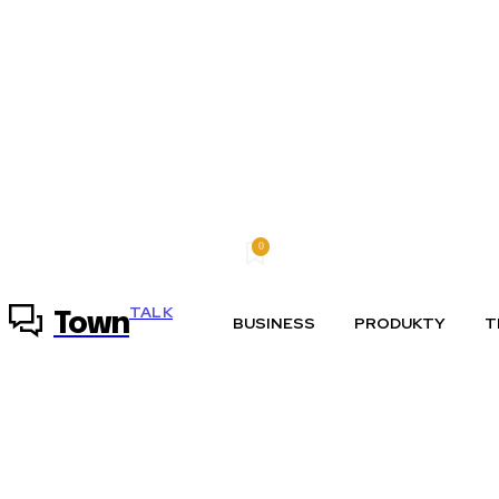
0
sobota, 8 augusta, 2026
Môj účet
TALK
Town
BUSINESS
PRODUKTY
T