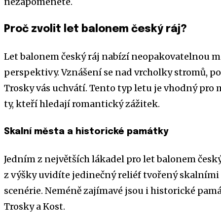
nezapomenete.
Proč zvolit let balonem český ráj?
Let balonem český ráj nabízí neopakovatelnou mo
perspektivy. Vznášení se nad vrcholky stromů, p
Trosky vás uchvátí. Tento typ letu je vhodný pro m
ty, kteří hledají romantický zážitek.
Skalní města a historické památky
Jedním z největších lákadel pro let balonem český
z výšky uvidíte jedinečný reliéf tvořený skalními
scenérie. Neméně zajímavé jsou i historické pamá
Trosky a Kost.