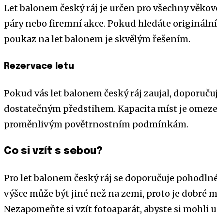
Let balonem český ráj je určen pro všechny věkové 
páry nebo firemní akce. Pokud hledáte originální
poukaz na let balonem je skvělým řešením.
Rezervace letu
Pokud vás let balonem český ráj zaujal, doporuču
dostatečným předstihem. Kapacita míst je omezen
proměnlivým povětrnostním podmínkám.
Co si vzít s sebou?
Pro let balonem český ráj se doporučuje pohodlné
výšce může být jiné než na zemi, proto je dobré m
Nezapomeňte si vzít fotoaparát, abyste si mohli