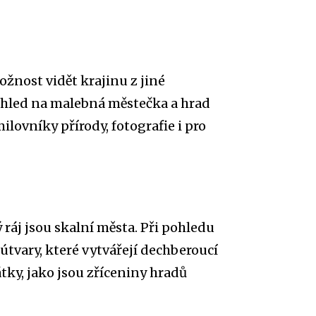
žnost vidět krajinu z jiné
ohled na malebná městečka a hrad
ilovníky přírody, fotografie i pro
 ráj jsou skalní města. Při pohledu
 útvary, které vytvářejí dechberoucí
tky, jako jsou zříceniny hradů