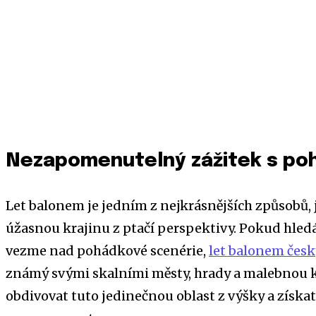
Nezapomenutelný zážitek s poh
Let balonem je jedním z nejkrásnějších způsobů, j
úžasnou krajinu z ptačí perspektivy. Pokud hledá
vezme nad pohádkové scenérie,
let balonem česk
známý svými skalními městy, hrady a malebnou 
obdivovat tuto jedinečnou oblast z výšky a získat 