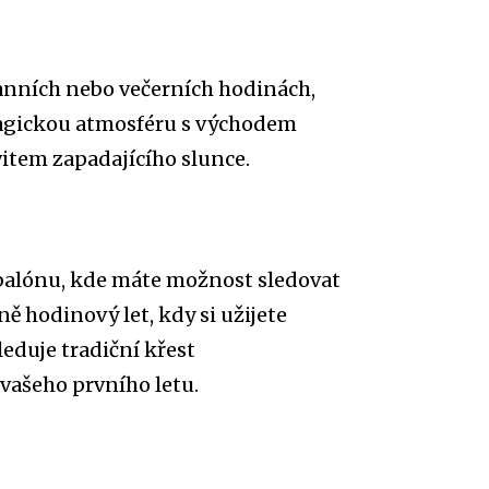
ranních nebo večerních hodinách,
 magickou atmosféru s východem
vitem zapadajícího slunce.
 balónu, kde máte možnost sledovat
ně hodinový let, kdy si užijete
eduje tradiční křest
vašeho prvního letu.