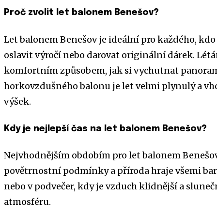
Proč zvolit let balonem Benešov?
Let balonem Benešov je ideální pro každého, kdo 
oslavit výročí nebo darovat originální dárek. Lé
komfortním způsobem, jak si vychutnat panoramat
horkovzdušného balonu je let velmi plynulý a vhod
výšek.
Kdy je nejlepší čas na let balonem Benešov?
Nejvhodnějším obdobím pro let balonem Benešov je
povětrnostní podmínky a příroda hraje všemi barv
nebo v podvečer, kdy je vzduch klidnější a slune
atmosféru.