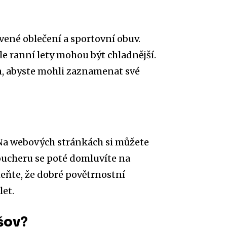
vené oblečení a sportovní obuv.
e ranní lety mohou být chladnější.
, abyste mohli zaznamenat své
Na webových stránkách si můžete
oucheru se poté domluvíte na
eňte, že dobré povětrnostní
et.
šov?