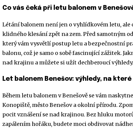
Co vás čeká při letu balonem v Benešov
Létání balonem není jen o vyhlídkovém letu, ale o
klidného klesání zpět na zem. Před samotným od
který vám vysvětlí postup letu a bezpečnostní pr
balonu, což je samo o sobě fascinující zážitek. Jak
nad krajinu a můžete si užít dechberoucí výhledy
Let balonem Benešov: výhledy, na kte
Během letu balonem v Benešově se vám naskytne
Konopiště, město Benešov a okolní přírodu. Zpomal
pocit vznášení se nad krajinou. Bez hluku moto
zapálením hořáku, budete moci obdivovat nádhern