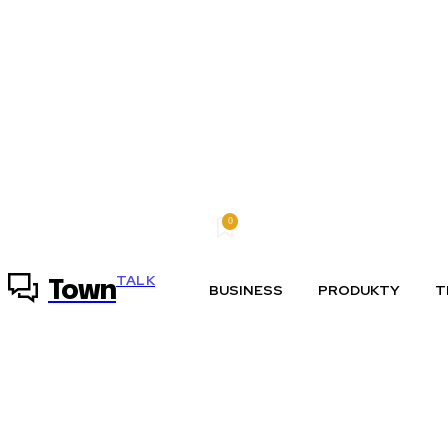
0
piatok, 7 augusta, 2026
Môj účet
TALK
Town
BUSINESS
PRODUKTY
T