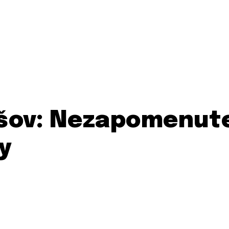
šov: Nezapomenute
y