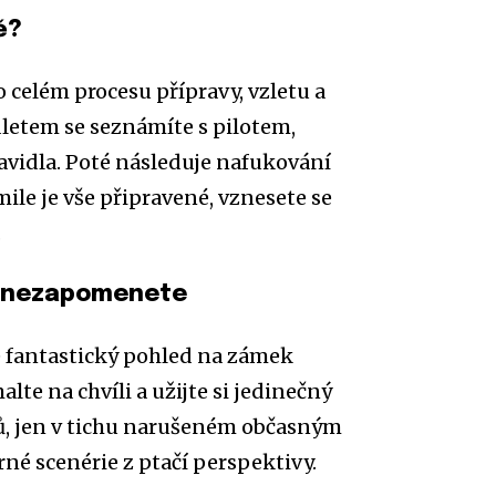
ě?
 celém procesu přípravy, vzletu a
letem se seznámíte s pilotem,
avidla. Poté následuje nafukování
mile je vše připravené, vznesete se
.
ré nezapomenete
 fantastický pohled na zámek
te na chvíli a užijte si jedinečný
rů, jen v tichu narušeném občasným
é scenérie z ptačí perspektivy.