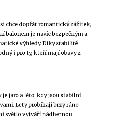
si chce dopřát romantický zážitek,
tání balonem je navíc bezpečným a
ické výhledy. Díky stabilitě
ný i pro ty, kteří mají obavy z
 jaro a léto, kdy jsou stabilní
ami. Lety probíhají brzy ráno
ční světlo vytváří nádhernou