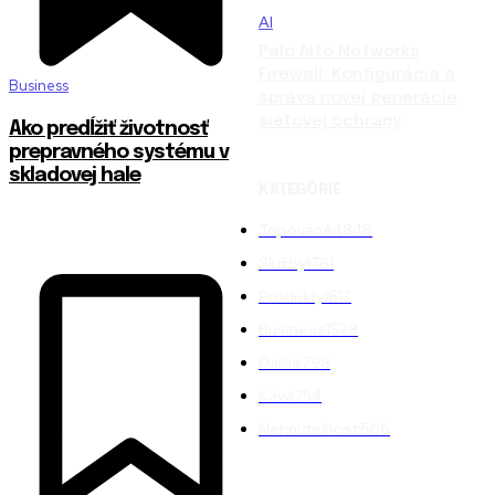
AI
Palo Alto Networks
Firewall: Konfigurácia a
Business
správa novej generácie
sieťovej ochrany
Ako predĺžiť životnosť
prepravného systému v
skladovej hale
KATEGÓRIE
Topované
4848
Služby
1761
Produkty
1612
Business
1528
Ďalšie
798
Káva
754
Nehnuteľnosti
566