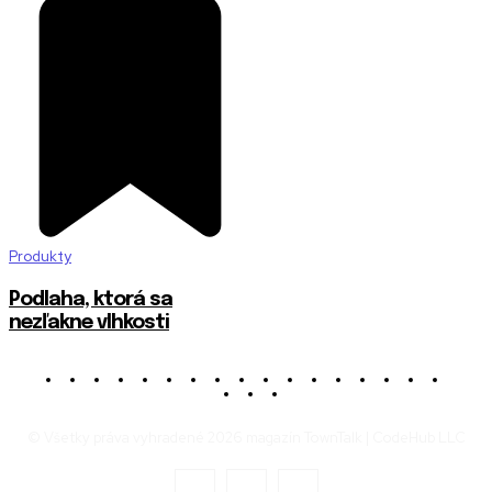
Produkty
Podlaha, ktorá sa
nezľakne vlhkosti
© Všetky práva vyhradené 2026 magazín TownTalk | CodeHub LLC