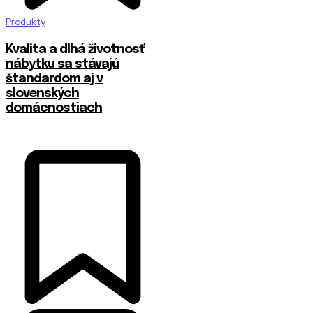
Produkty
​Kvalita a dlhá životnosť
nábytku sa stávajú
štandardom aj v
slovenských
domácnostiach