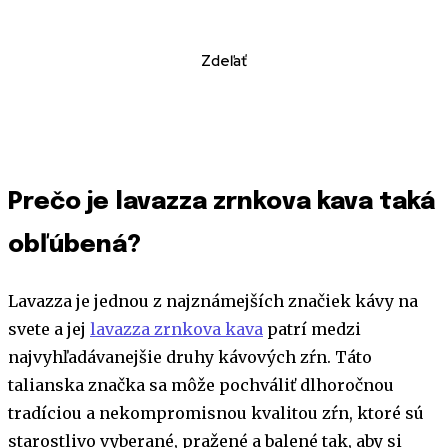
Zdeľať
Prečo je lavazza zrnkova kava taká
obľúbená?
Lavazza je jednou z najznámejších značiek kávy na
svete a jej
lavazza zrnkova kava
patrí medzi
najvyhľadávanejšie druhy kávových zŕn. Táto
talianska značka sa môže pochváliť dlhoročnou
tradíciou a nekompromisnou kvalitou zŕn, ktoré sú
starostlivo vyberané, pražené a balené tak, aby si