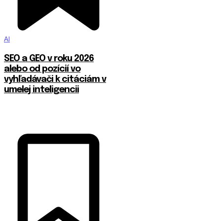
AI
SEO a GEO v roku 2026
alebo od pozícií vo
vyhľadávači k citáciám v
umelej inteligencii