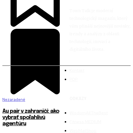
Town Talk je moderní
technologický magazín, který
vám přináší nejnovější novinky,
trendy a analýzy z oblasti
technologií, inovací a
digitálního života.
Kontakt
PDP
ODKAZY
Nezaradené
Au pair v zahraničí: ako
WisdomAllTheBest
vybrať spoľahlivú
Fitness MEDIUM
agentúru
WebMailShop