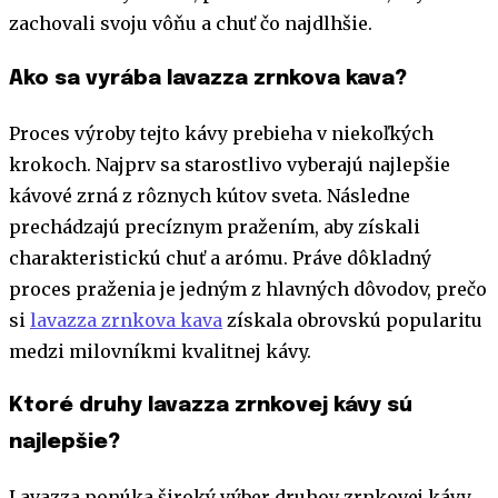
zachovali svoju vôňu a chuť čo najdlhšie.
Ako sa vyrába lavazza zrnkova kava?
Proces výroby tejto kávy prebieha v niekoľkých
krokoch. Najprv sa starostlivo vyberajú najlepšie
kávové zrná z rôznych kútov sveta. Následne
prechádzajú precíznym pražením, aby získali
charakteristickú chuť a arómu. Práve dôkladný
proces praženia je jedným z hlavných dôvodov, prečo
si
lavazza zrnkova kava
získala obrovskú popularitu
medzi milovníkmi kvalitnej kávy.
Ktoré druhy lavazza zrnkovej kávy sú
najlepšie?
Lavazza ponúka široký výber druhov zrnkovej kávy,