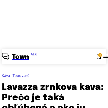
TALK
0
Town
Káva
Topované
Lavazza zrnkova kava:
Prečo je taká