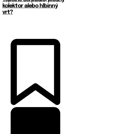
kolektor alebo hlbinný
vrt?