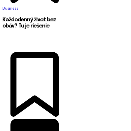
Business
Každodenný život bez
obáv? Tu je riešenie