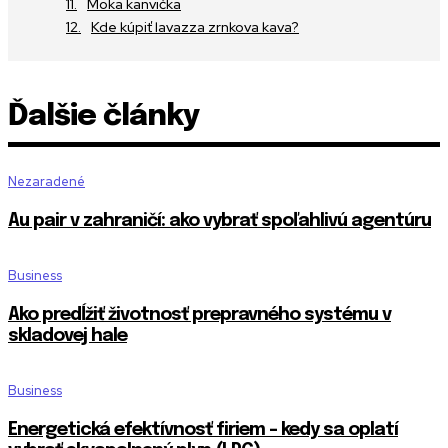
Moka kanvička
Kde kúpiť lavazza zrnkova kava?
Ďalšie články
Nezaradené
Au pair v zahraničí: ako vybrať spoľahlivú agentúru
Business
Ako predĺžiť životnosť prepravného systému v
skladovej hale
Business
Energetická efektívnosť firiem – kedy sa oplatí