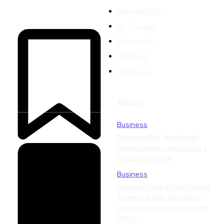
Magazín PRO
All The Best
Magazín AI
Melds SK
Melds CZ
TRENDY
Business
Ako predĺžiť životnosť
prepravného systému v
skladovej hale
Business
Energetická efektívnosť
firiem – kedy sa oplatí
vybrať skvapalnený plyn
(LPG)