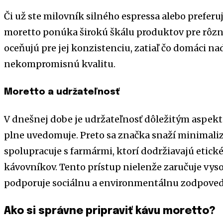
Či už ste milovník silného espressa alebo prefer
moretto ponúka širokú škálu produktov pre rôzne 
oceňujú pre jej konzistenciu, zatiaľ čo domáci nad
nekompromisnú kvalitu.
Moretto a udržateľnosť
V dnešnej dobe je udržateľnosť dôležitým aspekt
plne uvedomuje. Preto sa značka snaží minimaliz
spolupracuje s farmármi, ktorí dodržiavajú etick
kávovníkov. Tento prístup nielenže zaručuje vyso
podporuje sociálnu a environmentálnu zodpoved
Ako si správne pripraviť kávu moretto?