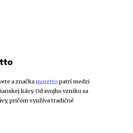
etto
vete a značka
moretto
patrí medzi
alianskej kávy. Od svojho vzniku sa
ávy, pričom využíva tradičné