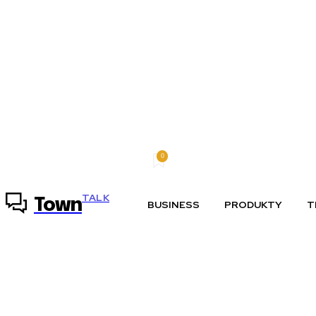
0
piatok, 7 augusta, 2026
Môj účet
TALK
Town
BUSINESS
PRODUKTY
T