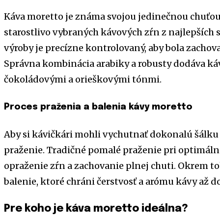
Káva moretto je známa svojou jedinečnou chuťou
starostlivo vybraných kávových zŕn z najlepších s
výroby je precízne kontrolovaný, aby bola zachova
Správna kombinácia arabiky a robusty dodáva ká
čokoládovými a orieškovými tónmi.
Proces praženia a balenia kávy moretto
Aby si kávičkári mohli vychutnať dokonalú šálku 
praženie. Tradičné pomalé praženie pri optimáln
opraženie zŕn a zachovanie plnej chuti. Okrem t
balenie, ktoré chráni čerstvosť a arómu kávy až do
Pre koho je káva moretto ideálna?