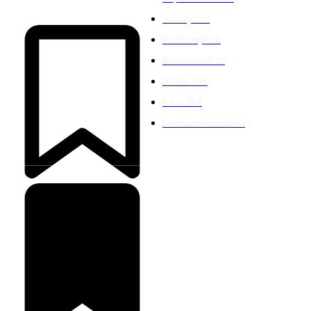
Služby
1761
Produkty
1612
Business
1528
Ďalšie
798
Káva
754
Nehnuteľnosti
566