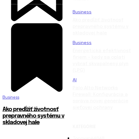
Business
Ako predĺžiť životnosť
prepravného systému v
skladovej hale
Business
Energetická efektívnosť
firiem – kedy sa oplatí
vybrať skvapalnený plyn
(LPG)
AI
Palo Alto Networks
Firewall: Konfigurácia a
Business
správa novej generácie
sieťovej ochrany
Ako predĺžiť životnosť
prepravného systému v
skladovej hale
KATEGÓRIE
Topované
4848