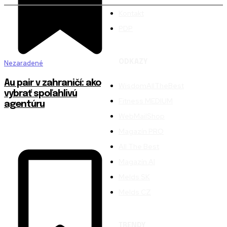
Kontakt
PDP
ODKAZY
Nezaradené
Au pair v zahraničí: ako
WisdomAllTheBest
vybrať spoľahlivú
Fitness MEDIUM
agentúru
WebMailShop
Magazín PRO
All The Best
Magazín AI
Melds SK
Melds CZ
TRENDY