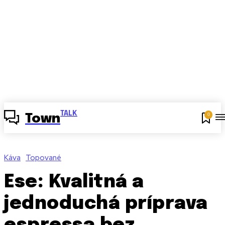
TALK
0
Town
Káva
Topované
Ese: Kvalitná a
jednoduchá príprava