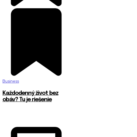
Business
Každodenný život bez
obáv? Tu je riešenie