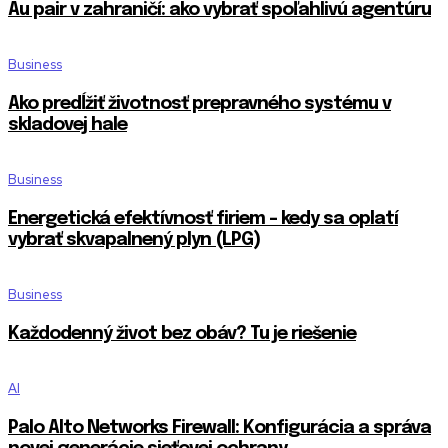
Au pair v zahraničí: ako vybrať spoľahlivú agentúru
Business
Ako predĺžiť životnosť prepravného systému v
skladovej hale
Business
Energetická efektívnosť firiem – kedy sa oplatí
vybrať skvapalnený plyn (LPG)
Business
Každodenný život bez obáv? Tu je riešenie
AI
Palo Alto Networks Firewall: Konfigurácia a správa