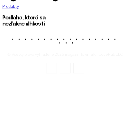
Produkty
Podlaha, ktorá sa
nezľakne vlhkosti
© Všetky práva vyhradené 2026 magazín TownTalk | CodeHub LLC