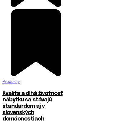
Produkty
​Kvalita a dlhá životnosť
nábytku sa stávajú
štandardom aj v
slovenských
domácnostiach