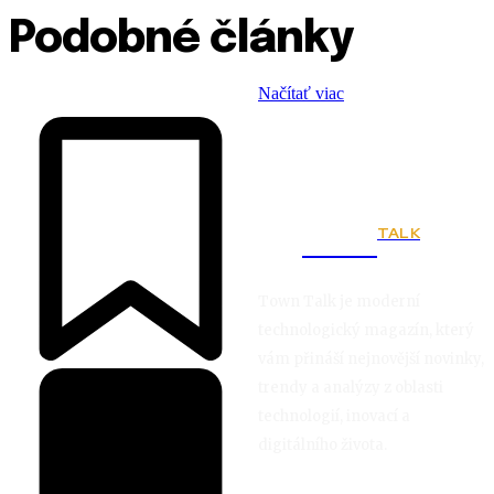
Podobné články
Načítať viac
TALK
Town
Town Talk je moderní
technologický magazín, který
vám přináší nejnovější novinky,
trendy a analýzy z oblasti
technologií, inovací a
digitálního života.