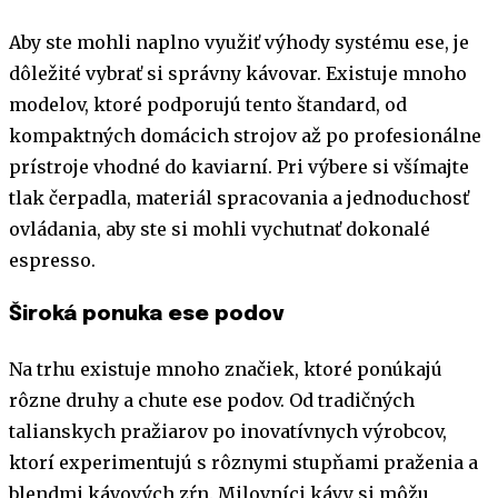
Aby ste mohli naplno využiť výhody systému ese, je
dôležité vybrať si správny kávovar. Existuje mnoho
modelov, ktoré podporujú tento štandard, od
kompaktných domácich strojov až po profesionálne
prístroje vhodné do kaviarní. Pri výbere si všímajte
tlak čerpadla, materiál spracovania a jednoduchosť
ovládania, aby ste si mohli vychutnať dokonalé
espresso.
Široká ponuka ese podov
Na trhu existuje mnoho značiek, ktoré ponúkajú
rôzne druhy a chute ese podov. Od tradičných
talianskych pražiarov po inovatívnych výrobcov,
ktorí experimentujú s rôznymi stupňami praženia a
blendmi kávových zŕn. Milovníci kávy si môžu