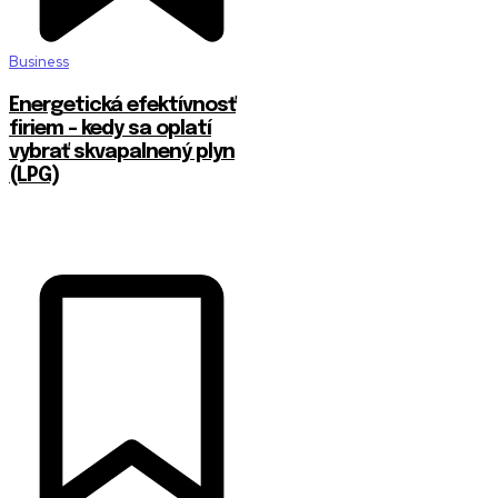
Business
Energetická efektívnosť
firiem – kedy sa oplatí
vybrať skvapalnený plyn
(LPG)