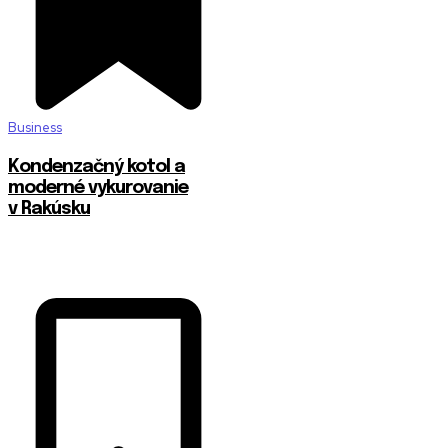
Business
Kondenzačný kotol a
moderné vykurovanie
v Rakúsku