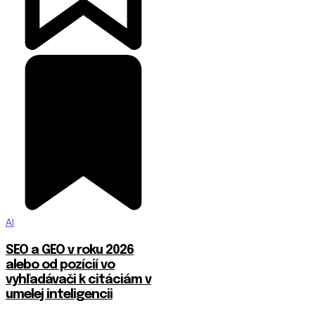
AI
SEO a GEO v roku 2026
alebo od pozícií vo
vyhľadávači k citáciám v
umelej inteligencii