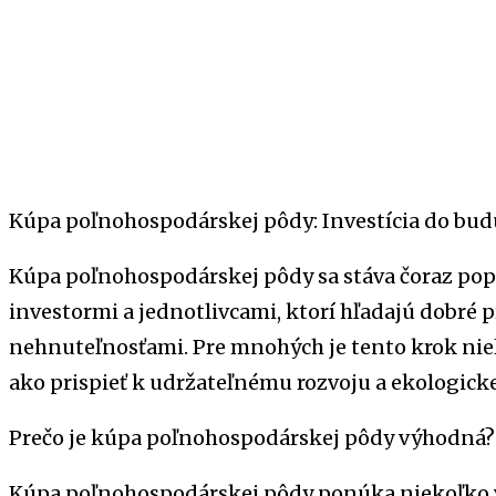
Kúpa poľnohospodárskej pôdy: Investícia do bud
Kúpa poľnohospodárskej pôdy sa stáva čoraz po
investormi a jednotlivcami, ktorí hľadajú dobré pr
nehnuteľnosťami. Pre mnohých je tento krok niel
ako prispieť k udržateľnému rozvoju a ekologicke
Prečo je kúpa poľnohospodárskej pôdy výhodná?
Kúpa poľnohospodárskej pôdy ponúka niekoľko vý