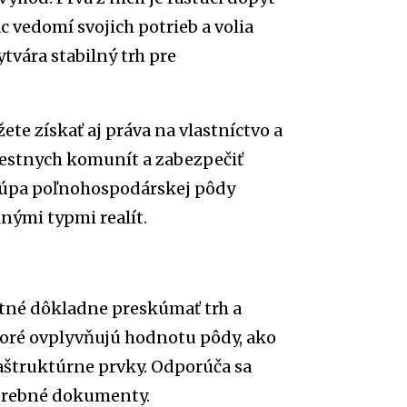
c vedomí svojich potrieb a volia
ytvára stabilný trh pre
e získať aj práva na vlastníctvo a
iestnych komunít a zabezpečiť
 kúpa poľnohospodárskej pôdy
inými typmi realít.
tné dôkladne preskúmať trh a
toré ovplyvňujú hodnotu pôdy, ako
fraštruktúrne prvky. Odporúča sa
otrebné dokumenty.