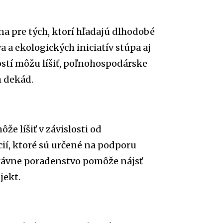
a pre tých, ktorí hľadajú dlhodobé
 a ekologických iniciatív stúpa aj
ostí môžu líšiť, poľnohospodárske
h dekád.
e líšiť v závislosti od
ií, ktoré sú určené na podporu
právne poradenstvo pomôže nájsť
jekt.