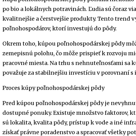
po bio a lokálnych potravinách. Ľudia sú čoraz via
kvalitnejšie a čerstvejšie produkty. Tento trend v
poľnohospodárov, ktorí investujú do pôdy.
Okrem toho, kúpou poľnohospodárskej pôdy môžet
zemepisnú polohu, čo môže prispieť k rozvoju m
pracovné miesta. Na trhu s nehnuteľnosťami sa
považuje za stabilnejšiu investíciu v porovnaní s 
Proces kúpy poľnohospodárskej pôdy
Pred kúpou poľnohospodárskej pôdy je nevyhnu
dostupné ponuky. Existuje množstvo faktorov, k
sú lokalita, kvalita pôdy, prístup k vode a iné in
získať právne poradenstvo a spracovať všetky p