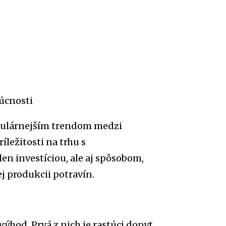
úcnosti
pulárnejším trendom medzi
íležitosti na trhu s
en investíciou, ale aj spôsobom,
j produkcii potravín.
hod. Prvá z nich je rastúci dopyt