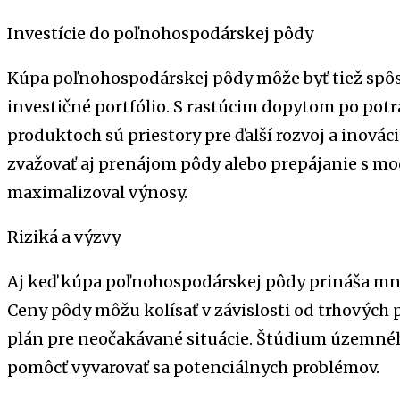
Investície do poľnohospodárskej pôdy
Kúpa poľnohospodárskej pôdy môže byť tiež spôs
investičné portfólio. S rastúcim dopytom po pot
produktoch sú priestory pre ďalší rozvoj a inová
zvažovať aj prenájom pôdy alebo prepájanie s m
maximalizoval výnosy.
Riziká a výzvy
Aj keď kúpa poľnohospodárskej pôdy prináša množ
Ceny pôdy môžu kolísať v závislosti od trhových 
plán pre neočakávané situácie. Štúdium územné
pomôcť vyvarovať sa potenciálnych problémov.