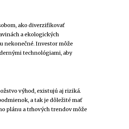
obom, ako diverzifikovať
ravinách a ekologických
ciu nekonečné. Investor môže
odernými technológiami, aby
stvo výhod, existujú aj riziká.
podmienok, a tak je dôležité mať
ho plánu a trhových trendov môže