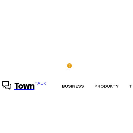
0
sobota, 8 augusta, 2026
Môj účet
TALK
Town
BUSINESS
PRODUKTY
T