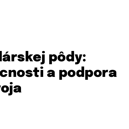
árskej pôdy:
úcnosti a podpora
oja