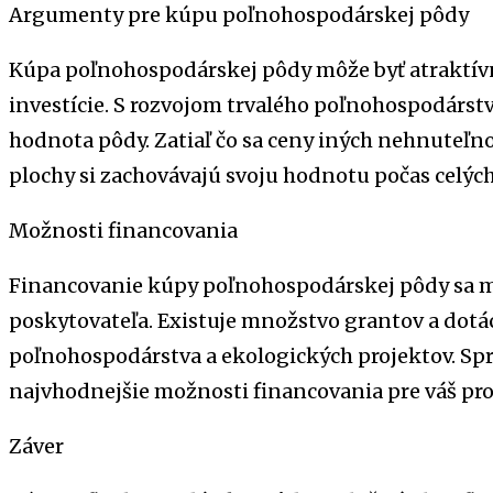
Argumenty pre kúpu poľnohospodárskej pôdy
Kúpa poľnohospodárskej pôdy môže byť atraktívn
investície. S rozvojom trvalého poľnohospodárstva
hodnota pôdy. Zatiaľ čo sa ceny iných nehnuteľn
plochy si zachovávajú svoju hodnotu počas celýc
Možnosti financovania
Financovanie kúpy poľnohospodárskej pôdy sa môž
poskytovateľa. Existuje množstvo grantov a dotác
poľnohospodárstva a ekologických projektov. S
najvhodnejšie možnosti financovania pre váš pro
Záver