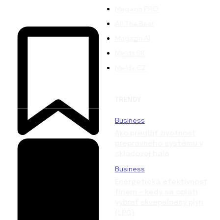
Magazín PRO
All The Best
Magazín AI
Melds SK
Melds CZ
TRENDY
Business
Ako predĺžiť životnosť
prepravného systému v
skladovej hale
Business
Energetická efektívnosť
firiem – kedy sa oplatí
vybrať skvapalnený plyn
(LPG)