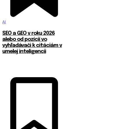
AI
SEO a GEO v roku 2026
alebo od pozícií vo
vyhľadávači k citáciám v
umelej inteligencii