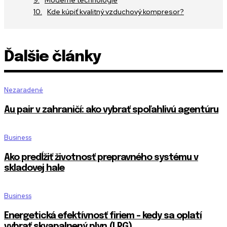
Kde kúpiť kvalitný vzduchový kompresor?
Ďalšie články
Nezaradené
Au pair v zahraničí: ako vybrať spoľahlivú agentúru
Business
Ako predĺžiť životnosť prepravného systému v
skladovej hale
Business
Energetická efektívnosť firiem – kedy sa oplatí
vybrať skvapalnený plyn (LPG)