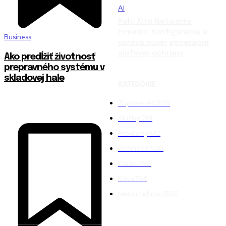
AI
Palo Alto Networks
Firewall: Konfigurácia a
Business
správa novej generácie
sieťovej ochrany
Ako predĺžiť životnosť
prepravného systému v
skladovej hale
KATEGÓRIE
Topované
4848
Služby
1761
Produkty
1612
Business
1528
Ďalšie
798
Káva
754
Nehnuteľnosti
566