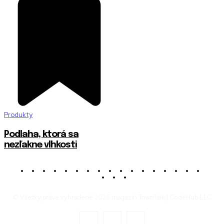
Produkty
Podlaha, ktorá sa
nezľakne vlhkosti
© Všetky práva vyhradené 2026 magazín TownTalk | CodeHub LLC