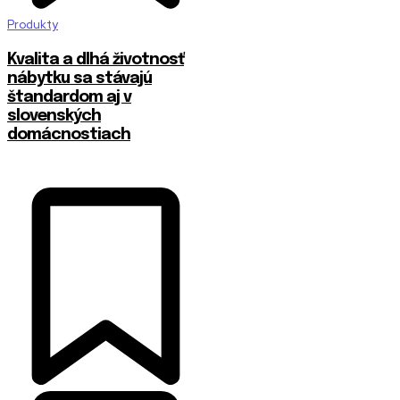
Produkty
​Kvalita a dlhá životnosť
nábytku sa stávajú
štandardom aj v
slovenských
domácnostiach