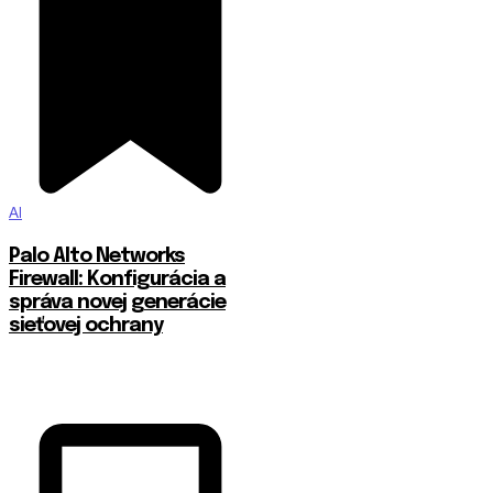
AI
Palo Alto Networks
Firewall: Konfigurácia a
správa novej generácie
sieťovej ochrany