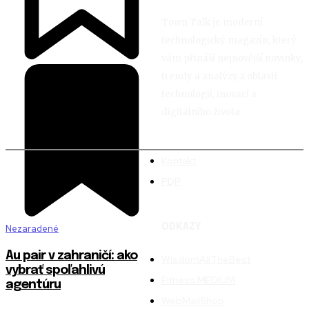
Town Talk je moderní
technologický magazín, který
vám přináší nejnovější novinky,
trendy a analýzy z oblasti
technologií, inovací a
digitálního života.
Kontakt
PDP
ODKAZY
Nezaradené
Au pair v zahraničí: ako
WisdomAllTheBest
vybrať spoľahlivú
Fitness MEDIUM
agentúru
WebMailShop