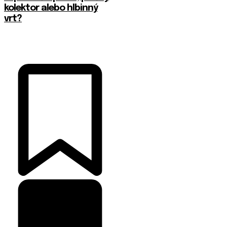
kolektor alebo hlbinný
vrt?