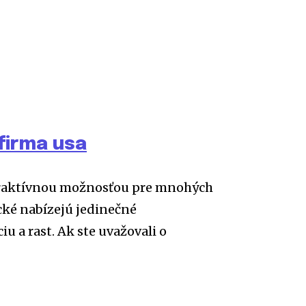
firma usa
traktívnou možnosťou pre mnohých
cké nabízejú jedinečné
u a rast. Ak ste uvažovali o