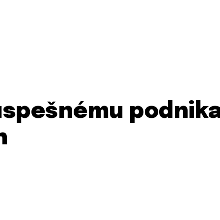
 úspešnému podnika
h