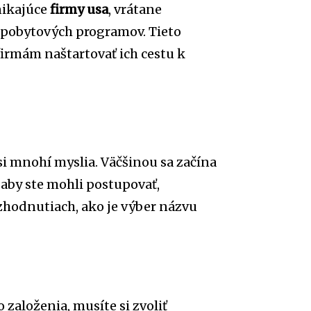
nikajúce
firmy usa
, vrátane
 pobytových programov. Tieto
firmám naštartovať ich cestu k
 si mnohí myslia. Väčšinou sa začína
 aby ste mohli postupovať,
zhodnutiach, ako je výber názvu
 založenia, musíte si zvoliť