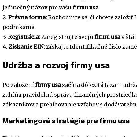
jedinečný názov pre vašu
firmu usa
.
2.
Právna forma:
Rozhodnite sa, či chcete založiť
podnikania.
3.
Registrácia:
Zaregistrujte svoju
firmu usa
v štát
4.
Získanie EIN:
Získajte Identifikačné číslo zame
Údržba a rozvoj
firmy usa
Po založení
firmy usa
začína dôležitá fáza – udrž
zahŕňa pravidelnú správu finančných prostriedko
zákazníkov a prehlbovanie vzťahov s dodávateľmi
Marketingové stratégie pre
firmu usa