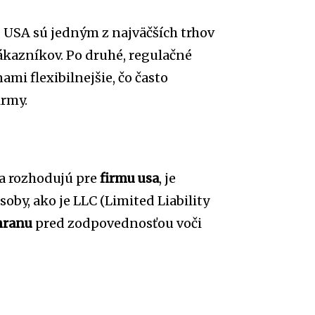
 USA sú jedným z najväčších trhov
zákazníkov. Po druhé, regulačné
mi flexibilnejšie, čo často
irmy.
ia rozhodujú pre
firmu usa
, je
oby, ako je LLC (Limited Liability
hranu
pred zodpovednosťou voči