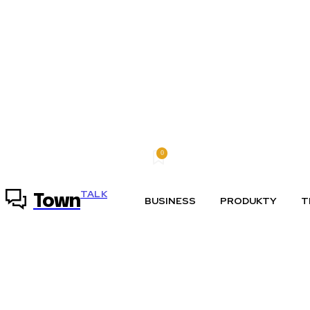
0
sobota, 8 augusta, 2026
Môj účet
TALK
Town
BUSINESS
PRODUKTY
T