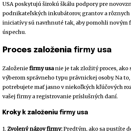
USA poskytujú širokú škálu podpory pre novovz
podnikateľských inkubátorov, grantov a rôznych
iniciatívy sú navrhnuté tak, aby pomohli novým 
úspechu.
Proces založenia
firmy usa
Založenie
firmy usa
nie je tak zložitý proces, ako
výberom správneho typu právnickej osoby. Na to,
potrebujete mať jasno v niekoľkých kľúčových ro
vašej firmy a registrovanie príslušných daní.
Kroky k založeniu
firmy usa
1.
Zvolený názov firmy:
Predtým, ako sa pustíte do