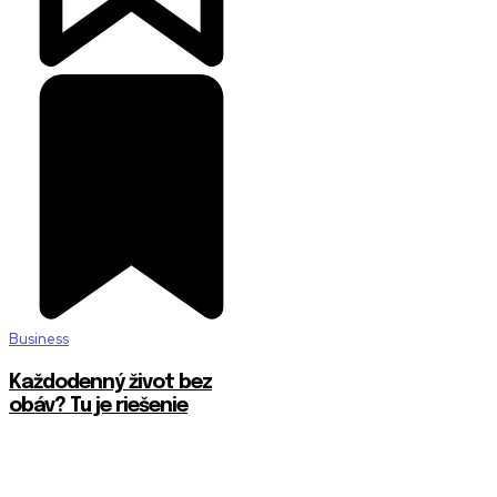
Business
Každodenný život bez
obáv? Tu je riešenie