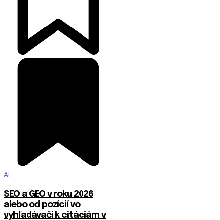
AI
SEO a GEO v roku 2026
alebo od pozícií vo
vyhľadávači k citáciám v