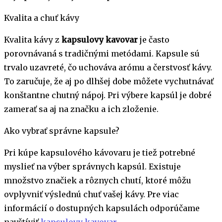
Kvalita a chuť kávy
Kvalita kávy z
kapsulovy kavovar
je často
porovnávaná s tradičnými metódami. Kapsule sú
trvalo uzavreté, čo uchováva arómu a čerstvosť kávy.
To zaručuje, že aj po dlhšej dobe môžete vychutnávať
konštantne chutný nápoj. Pri výbere kapsúl je dobré
zamerať sa aj na značku a ich zloženie.
Ako vybrať správne kapsule?
Pri kúpe kapsulového kávovaru je tiež potrebné
myslieť na výber správnych kapsúl. Existuje
množstvo značiek a rôznych chutí, ktoré môžu
ovplyvniť výslednú chuť vašej kávy. Pre viac
informácií o dostupných kapsulách odporúčame
navštíviť
kapsulovy kavovar
.