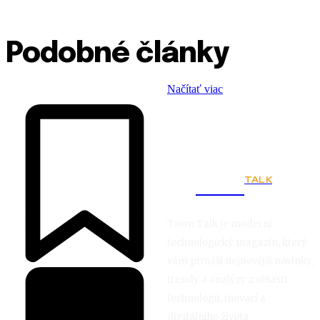
Podobné články
Načítať viac
TALK
Town
Town Talk je moderní
technologický magazín, který
vám přináší nejnovější novinky,
trendy a analýzy z oblasti
technologií, inovací a
digitálního života.