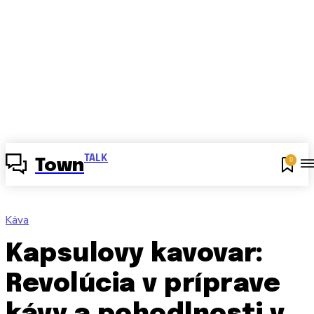
TALK
0
Town
Káva
Kapsulovy kavovar:
Revolúcia v príprave