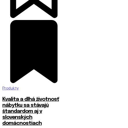
Produkty
​Kvalita a dlhá životnosť
nábytku sa stávajú
štandardom aj v
slovenských
domácnostiach