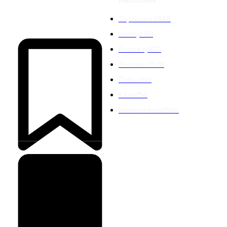
KATEGÓRIE
Topované
4848
Služby
1761
Produkty
1612
Business
1528
Ďalšie
798
Káva
754
Nehnuteľnosti
566