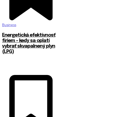
Business
Energetická efektívnosť
firiem – kedy sa oplatí
vybrať skvapalnený plyn
(LPG)