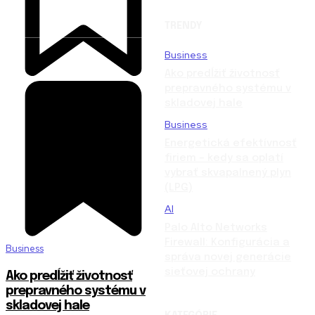
TRENDY
Business
Ako predĺžiť životnosť
prepravného systému v
skladovej hale
Business
Energetická efektívnosť
firiem – kedy sa oplatí
vybrať skvapalnený plyn
(LPG)
AI
Palo Alto Networks
Firewall: Konfigurácia a
Business
správa novej generácie
sieťovej ochrany
Ako predĺžiť životnosť
prepravného systému v
skladovej hale