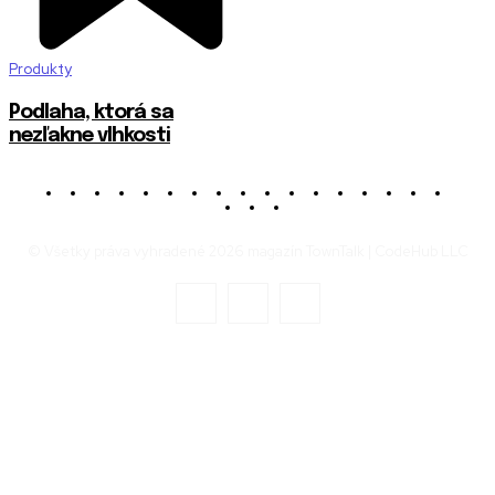
Produkty
Podlaha, ktorá sa
nezľakne vlhkosti
© Všetky práva vyhradené 2026 magazín TownTalk | CodeHub LLC