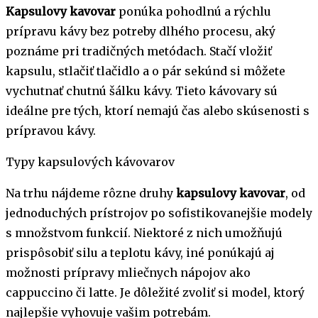
Kapsulovy kavovar
ponúka pohodlnú a rýchlu
prípravu kávy bez potreby dlhého procesu, aký
poznáme pri tradičných metódach. Stačí vložiť
kapsulu, stlačiť tlačidlo a o pár sekúnd si môžete
vychutnať chutnú šálku kávy. Tieto kávovary sú
ideálne pre tých, ktorí nemajú čas alebo skúsenosti s
prípravou kávy.
Typy kapsulových kávovarov
Na trhu nájdeme rôzne druhy
kapsulovy kavovar
, od
jednoduchých prístrojov po sofistikovanejšie modely
s množstvom funkcií. Niektoré z nich umožňujú
prispôsobiť silu a teplotu kávy, iné ponúkajú aj
možnosti prípravy mliečnych nápojov ako
cappuccino či latte. Je dôležité zvoliť si model, ktorý
najlepšie vyhovuje vašim potrebám.