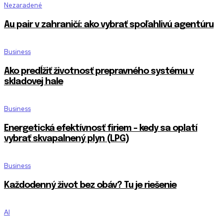
Nezaradené
Au pair v zahraničí: ako vybrať spoľahlivú agentúru
Business
Ako predĺžiť životnosť prepravného systému v
skladovej hale
Business
Energetická efektívnosť firiem – kedy sa oplatí
vybrať skvapalnený plyn (LPG)
Business
Každodenný život bez obáv? Tu je riešenie
AI