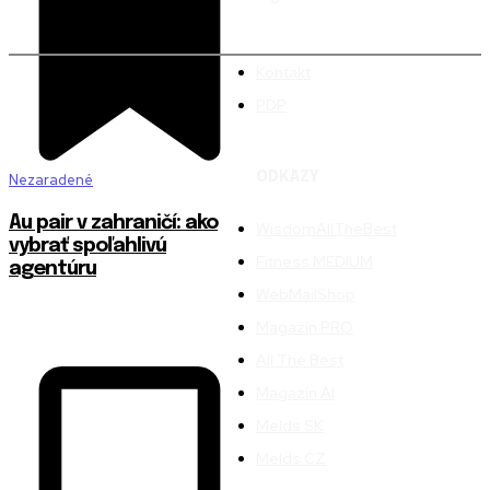
Kontakt
PDP
ODKAZY
Nezaradené
Au pair v zahraničí: ako
WisdomAllTheBest
vybrať spoľahlivú
Fitness MEDIUM
agentúru
WebMailShop
Magazín PRO
All The Best
Magazín AI
Melds SK
Melds CZ