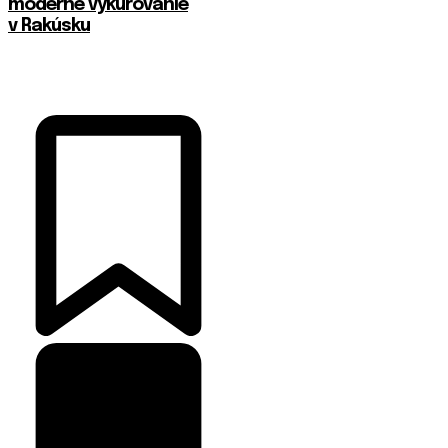
moderné vykurovanie
v Rakúsku