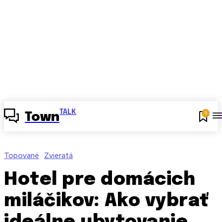
TALK
0
Town
Topované
Zvieratá
Hotel pre domácich
miláčikov: Ako vybrať