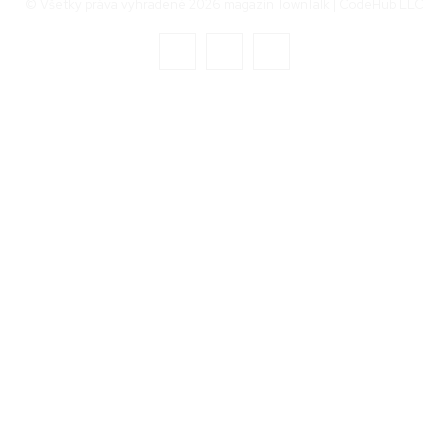
© Všetky práva vyhradené 2026 magazín TownTalk | CodeHub LLC