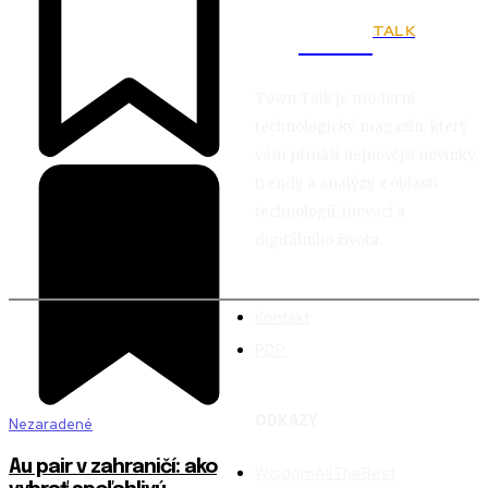
TALK
Town
Town Talk je moderní
technologický magazín, který
vám přináší nejnovější novinky,
trendy a analýzy z oblasti
technologií, inovací a
digitálního života.
Kontakt
PDP
ODKAZY
Nezaradené
Au pair v zahraničí: ako
WisdomAllTheBest