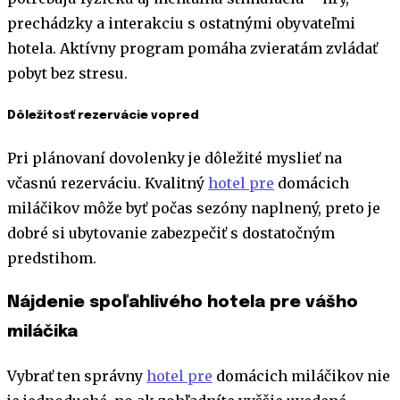
prechádzky a interakciu s ostatnými obyvateľmi
hotela. Aktívny program pomáha zvieratám zvládať
pobyt bez stresu.
Dôležitosť rezervácie vopred
Pri plánovaní dovolenky je dôležité myslieť na
včasnú rezerváciu. Kvalitný
hotel pre
domácich
miláčikov môže byť počas sezóny naplnený, preto je
dobré si ubytovanie zabezpečiť s dostatočným
predstihom.
Nájdenie spoľahlivého hotela pre vášho
miláčika
Vybrať ten správny
hotel pre
domácich miláčikov nie