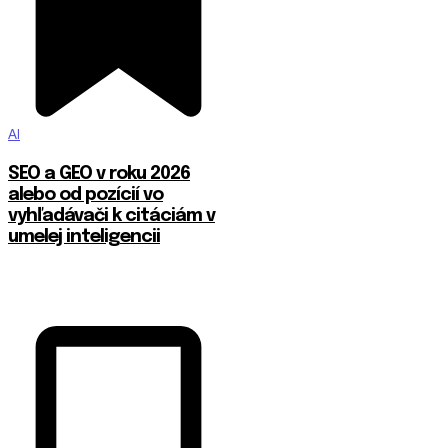
AI
SEO a GEO v roku 2026
alebo od pozícií vo
vyhľadávači k citáciám v
umelej inteligencii