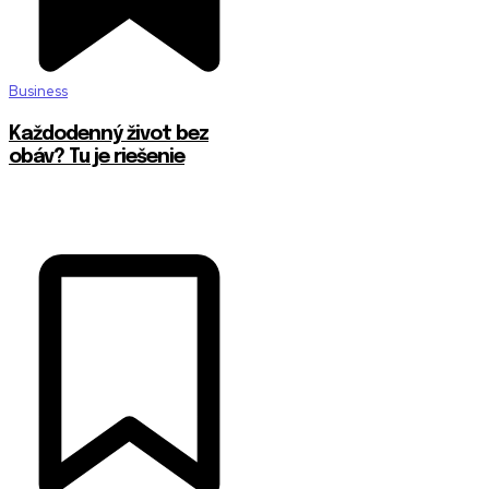
Business
Každodenný život bez
obáv? Tu je riešenie