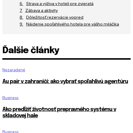
Strava a výživa v hoteli pre zvieratá
Zábava a aktivity
Dôležitosť rezervácie vopred
Nájdenie spoľahlivého hotela pre vášho miláčika
Ďalšie články
Nezaradené
Au pair v zahraničí: ako vybrať spoľahlivú agentúru
Business
Ako predĺžiť životnosť prepravného systému v
skladovej hale
Business