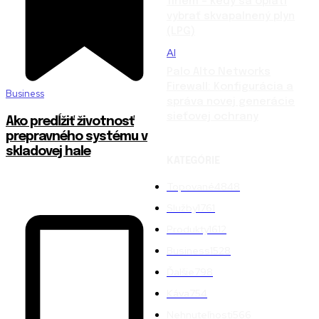
firiem – kedy sa oplatí
vybrať skvapalnený plyn
(LPG)
AI
Palo Alto Networks
Firewall: Konfigurácia a
Business
správa novej generácie
sieťovej ochrany
Ako predĺžiť životnosť
prepravného systému v
skladovej hale
KATEGÓRIE
Topované
4848
Služby
1761
Produkty
1612
Business
1528
Ďalšie
798
Káva
754
Nehnuteľnosti
566