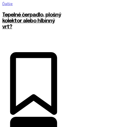
Ďalšie
Tepelné čerpadlo, plošný
kolektor alebo hlbinný
vrt?