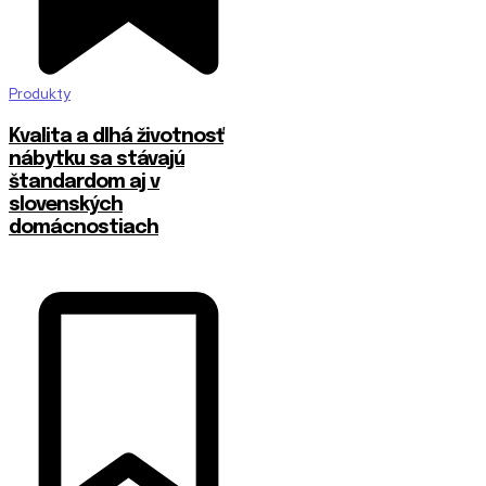
Produkty
​Kvalita a dlhá životnosť
nábytku sa stávajú
štandardom aj v
slovenských
domácnostiach