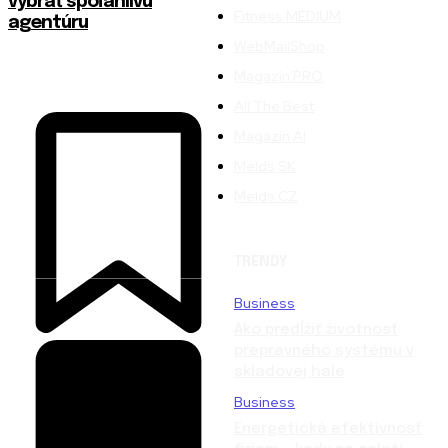
vybrať spoľahlivú
Fitness MEDIUM
agentúru
WebMailShop
Magazín PRO
All The Best
Magazín AI
Melds SK
Melds CZ
TRENDY
Business
Ako predĺžiť životnosť
prepravného systému v
skladovej hale
Business
Energetická efektívnosť