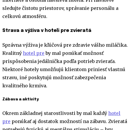
internete a osobná návšteva hotela. Pri návšteve
sledujte čistotu priestorov, správanie personálu a
celkovú atmosféru.
Strava a výživa v hoteli pre zvieratá
Správna výživa je kľúčová pre zdravie vášho miláčika.
Kvalitný
hotel pre
by mal ponúkať možnosť
prispôsobenia jedálnička podľa potrieb zvieraťa.
Niektoré hotely umožňujú klientom priniesť vlastnú
stravu, iné poskytujú možnosť zabezpečenia
kvalitného krmiva.
Zábava a aktivity
Okrem základnej starostlivosti by mal každý
hotel
pre
ponúkať aj dostatok možností na zábavu. Zvieratá
potrebujú fyzickú aj mentálnu stimuláciu – hry,