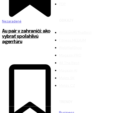
PDP
ODKAZY
Nezaradené
Au pair v zahraničí: ako
WisdomAllTheBest
vybrať spoľahlivú
Fitness MEDIUM
agentúru
WebMailShop
Magazín PRO
All The Best
Magazín AI
Melds SK
Melds CZ
TRENDY
Business