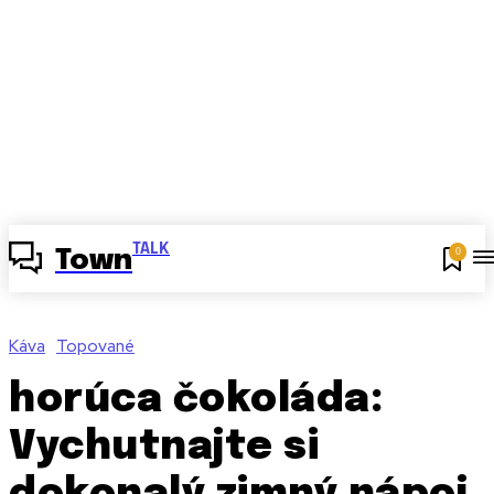
TALK
0
Town
Káva
Topované
horúca čokoláda:
Vychutnajte si