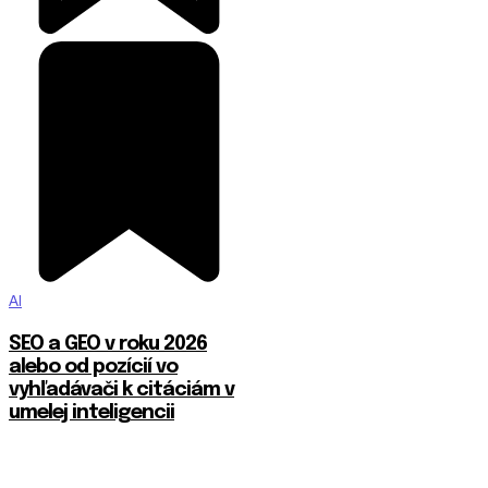
AI
SEO a GEO v roku 2026
alebo od pozícií vo
vyhľadávači k citáciám v
umelej inteligencii