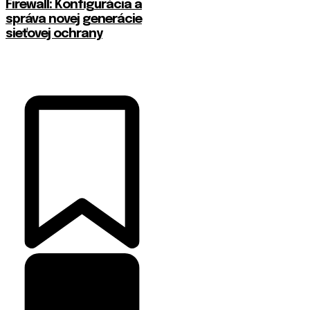
Firewall: Konfigurácia a
správa novej generácie
sieťovej ochrany