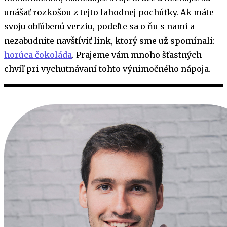
unášať rozkošou z tejto lahodnej pochúťky. Ak máte
svoju obľúbenú verziu, podeľte sa o ňu s nami a
nezabudnite navštíviť link, ktorý sme už spomínali:
horúca čokoláda
. Prajeme vám mnoho šťastných
chvíľ pri vychutnávaní tohto výnimočného nápoja.