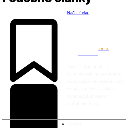
Načítať viac
TALK
Town
Town Talk je moderní
technologický magazín, který
vám přináší nejnovější novinky,
trendy a analýzy z oblasti
technologií, inovací a
digitálního života.
Kontakt