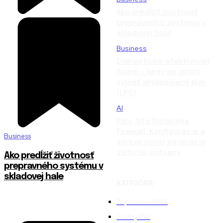
Ako predĺžiť životnosť
prepravného systému v
skladovej hale
Business
Energetická efektívnosť
firiem – kedy sa oplatí
vybrať skvapalnený plyn
(LPG)
AI
Palo Alto Networks
Firewall: Konfigurácia a
Business
správa novej generácie
sieťovej ochrany
Ako predĺžiť životnosť
prepravného systému v
skladovej hale
KATEGÓRIE
Topované
4848
Služby
1761