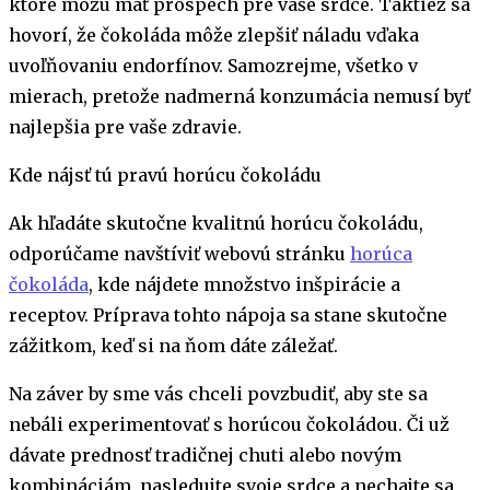
ktoré môžu mať prospech pre vaše srdce. Taktiež sa
hovorí, že čokoláda môže zlepšiť náladu vďaka
uvoľňovaniu endorfínov. Samozrejme, všetko v
mierach, pretože nadmerná konzumácia nemusí byť
najlepšia pre vaše zdravie.
Kde nájsť tú pravú horúcu čokoládu
Ak hľadáte skutočne kvalitnú horúcu čokoládu,
odporúčame navštíviť webovú stránku
horúca
čokoláda
, kde nájdete množstvo inšpirácie a
receptov. Príprava tohto nápoja sa stane skutočne
zážitkom, keď si na ňom dáte záležať.
Na záver by sme vás chceli povzbudiť, aby ste sa
nebáli experimentovať s horúcou čokoládou. Či už
dávate prednosť tradičnej chuti alebo novým
kombináciám, nasledujte svoje srdce a nechajte sa