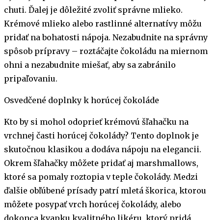
chuti. Ďalej je dôležité zvoliť správne mlieko.
Krémové mlieko alebo rastlinné alternatívy môžu
pridať na bohatosti nápoja. Nezabudnite na správny
spôsob prípravy – roztáčajte čokoládu na miernom
ohni a nezabudnite miešať, aby sa zabránilo
pripaľovaniu.
Osvedčené doplnky k horúcej čokoláde
Kto by si mohol odoprieť krémovú šľahačku na
vrchnej časti horúcej čokolády? Tento doplnok je
skutočnou klasikou a dodáva nápoju na elegancii.
Okrem šľahačky môžete pridať aj marshmallows,
ktoré sa pomaly roztopia v teple čokolády. Medzi
ďalšie obľúbené prísady patrí mletá škorica, ktorou
môžete posypať vrch horúcej čokolády, alebo
dokonca kvapku kvalitného likéru, ktorý pridá