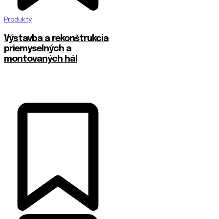
Produkty
Výstavba a rekonštrukcia
priemyselných a
montovaných hál