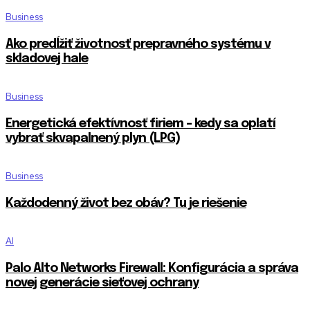
Business
Ako predĺžiť životnosť prepravného systému v
skladovej hale
Business
Energetická efektívnosť firiem – kedy sa oplatí
vybrať skvapalnený plyn (LPG)
Business
Každodenný život bez obáv? Tu je riešenie
AI
Palo Alto Networks Firewall: Konfigurácia a správa
novej generácie sieťovej ochrany