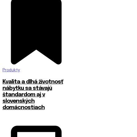
Produkty
​Kvalita a dlhá životnosť
nábytku sa stávajú
štandardom aj v
slovenských
domácnostiach