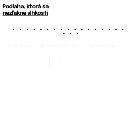
Podlaha, ktorá sa
nezľakne vlhkosti
© Všetky práva vyhradené 2026 magazín TownTalk | CodeHub LLC