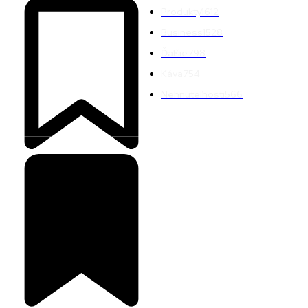
Produkty
1612
Business
1528
Ďalšie
798
Káva
754
Nehnuteľnosti
566