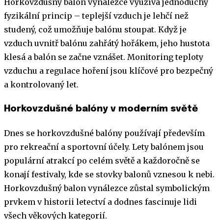
Horkovzdušný balon vynálezce využívá jednoduchý
fyzikální princip – teplejší vzduch je lehčí než
studený, což umožňuje balónu stoupat. Když je
vzduch uvnitř balónu zahřátý hořákem, jeho hustota
klesá a balón se začne vznášet. Monitoring teploty
vzduchu a regulace hoření jsou klíčové pro bezpečný
a kontrolovaný let.
Horkovzdušné balóny v moderním světě
Dnes se horkovzdušné balóny používají především
pro rekreační a sportovní účely. Lety balónem jsou
populární atrakcí po celém světě a každoročně se
konají festivaly, kde se stovky balonů vznesou k nebi.
Horkovzdušný balon vynálezce zůstal symbolickým
prvkem v historii letectví a dodnes fascinuje lidi
všech věkových kategorií.