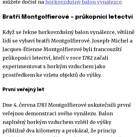
můžete dočíst na
horkovzdušný balon vynálezce
.
Bratři Montgolfierové – průkopníci letectví
Když se řekne horkovzdušný balon vynálezce, většině
lidí se vybaví bratři Montgolfierové. Joseph-Michel a
Jacques-Étienne Montgolfierové byli francouzští
průkopníci letectví, kteří v roce 1782 začali
experimentovat s horkým vzduchem jako
prostředkem ke vzletu objektů do výšky.
První veřejný let
Dne 4. června 1783 Montgolfierové uskutečnili první
veřejnou demonstraci svého vynálezu. Balon
naplněný horkým vzduchem vzlétl do výšky
přibližně dva kilometry a prokázal, že princip