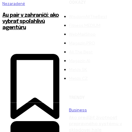
ODKAZY
Nezaradené
Au pair v zahraničí: ako
WisdomAllTheBest
vybrať spoľahlivú
Fitness MEDIUM
agentúru
WebMailShop
Magazín PRO
All The Best
Magazín AI
Melds SK
Melds CZ
TRENDY
Business
Ako predĺžiť životnosť
prepravného systému v
skladovej hale