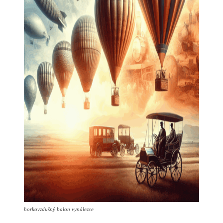
horkovzdušný balon vynálezce