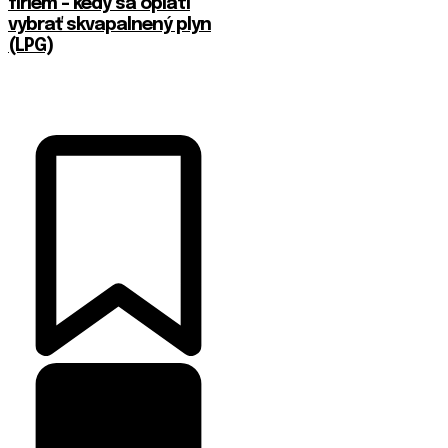
firiem – kedy sa oplatí
vybrať skvapalnený plyn
(LPG)