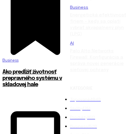
Business
Energetická efektívnosť
firiem – kedy sa oplatí
vybrať skvapalnený plyn
(LPG)
AI
Palo Alto Networks
Firewall: Konfigurácia a
Business
správa novej generácie
sieťovej ochrany
Ako predĺžiť životnosť
prepravného systému v
skladovej hale
KATEGÓRIE
Topované
4848
Služby
1761
Produkty
1612
Business
1528