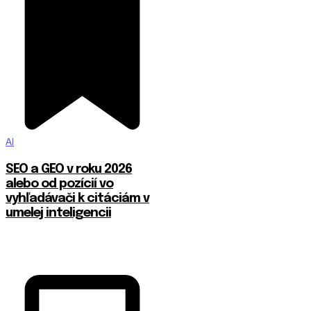
AI
SEO a GEO v roku 2026
alebo od pozícií vo
vyhľadávači k citáciám v
umelej inteligencii