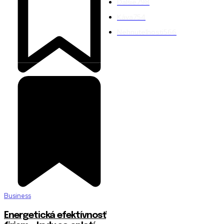
Ďalšie
798
Káva
754
Nehnuteľnosti
566
Business
Energetická efektívnosť