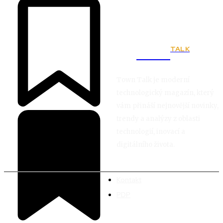
TALK
Town
Town Talk je moderní
technologický magazín, který
vám přináší nejnovější novinky,
trendy a analýzy z oblasti
technologií, inovací a
digitálního života.
Kontakt
PDP