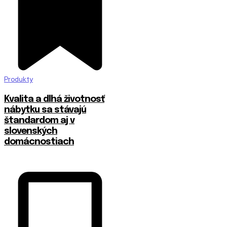
Produkty
​Kvalita a dlhá životnosť
nábytku sa stávajú
štandardom aj v
slovenských
domácnostiach