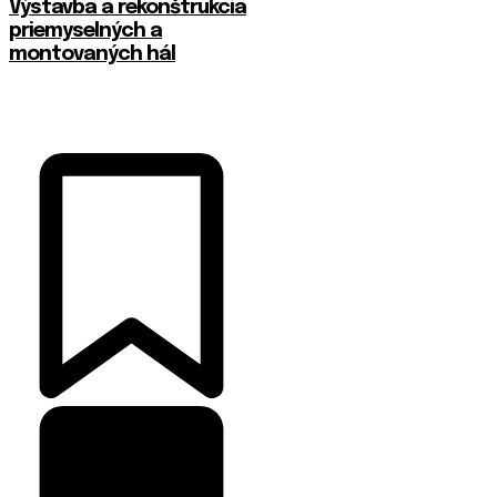
Výstavba a rekonštrukcia
priemyselných a
montovaných hál