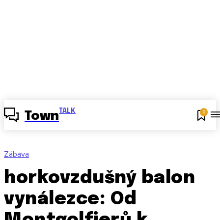
TALK
0
Town
Zábava
horkovzdušný balon
vynálezce: Od