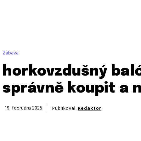
Zábava
horkovzdušný baló
správně koupit a n
Publikoval:
Redaktor
19. februára 2025