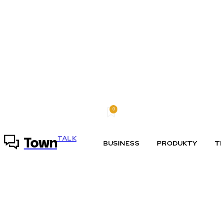
0
piatok, 7 augusta, 2026
Môj účet
TALK
Town
BUSINESS
PRODUKTY
T