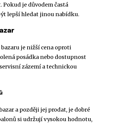
t. Pokud je důvodem častá
t lepší hledat jinou nabídku.
azar
azaru je nižší cena oproti
kolená posádka nebo dostupnost
i servisní zázemí a technickou
ů
ar a později jej prodat, je dobré
 balonů si udržují vysokou hodnotu,