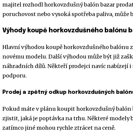
majitel rozhodl horkovzdušný balón bazar proda
poruchovost nebo vysoká spotřeba paliva, může bý
Výhody koupě horkovzdušného balónu b
Hlavní výhodou koupě horkovzdušného balónu z b
novému modelu. Další výhodou může být již zaš
náhradních dílů. Někteří prodejci navíc nabízejí 
podporu.
Prodej a zpětný odkup horkovzdušných balón
Pokud máte v plánu koupit horkovzdušný balón baz
zjistit, jaká je poptávka na trhu. Některé modely
zatímco jiné mohou rychle ztrácet na ceně.