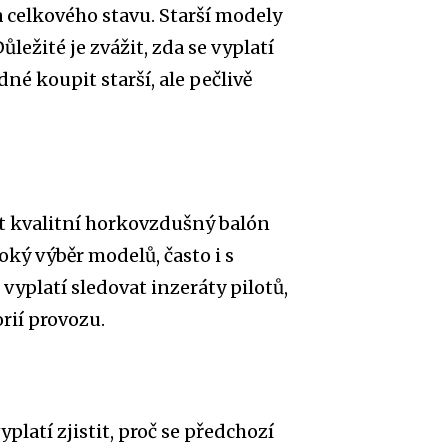
 a celkového stavu. Starší modely
ůležité je zvážit, zda se vyplatí
né koupit starší, ale pečlivě
jít kvalitní horkovzdušný balón
oký výběr modelů, často i s
vyplatí sledovat inzeráty pilotů,
rií provozu.
latí zjistit, proč se předchozí