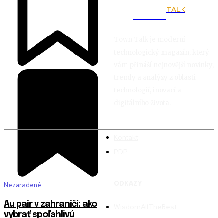
TALK
Town
Town Talk je moderní
technologický magazín, který
vám přináší nejnovější novinky,
trendy a analýzy z oblasti
technologií, inovací a
digitálního života.
Kontakt
PDP
ODKAZY
Nezaradené
Au pair v zahraničí: ako
WisdomAllTheBest
vybrať spoľahlivú