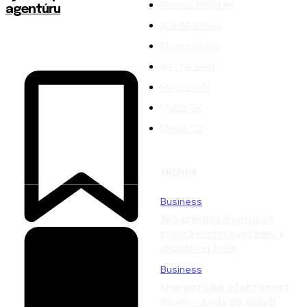
Fitness MEDIUM
agentúru
WebMailShop
Magazín PRO
All The Best
Magazín AI
Melds SK
Melds CZ
TRENDY
Business
Ako predĺžiť životnosť
prepravného systému v
skladovej hale
Business
Energetická efektívnosť
firiem – kedy sa oplatí