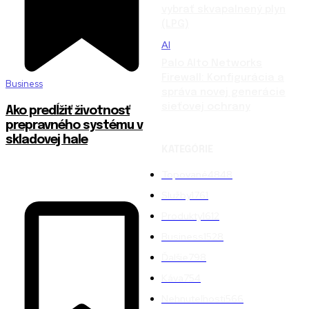
vybrať skvapalnený plyn
(LPG)
AI
Palo Alto Networks
Firewall: Konfigurácia a
Business
správa novej generácie
sieťovej ochrany
Ako predĺžiť životnosť
prepravného systému v
skladovej hale
KATEGÓRIE
Topované
4848
Služby
1761
Produkty
1612
Business
1528
Ďalšie
798
Káva
754
Nehnuteľnosti
566