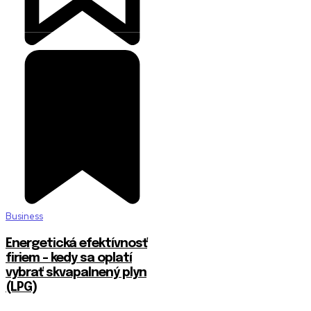
Business
Energetická efektívnosť
firiem – kedy sa oplatí
vybrať skvapalnený plyn
(LPG)