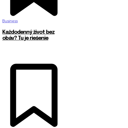
Business
Každodenný život bez
obáv? Tu je riešenie