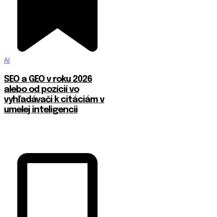
AI
SEO a GEO v roku 2026
alebo od pozícií vo
vyhľadávači k citáciám v
umelej inteligencii