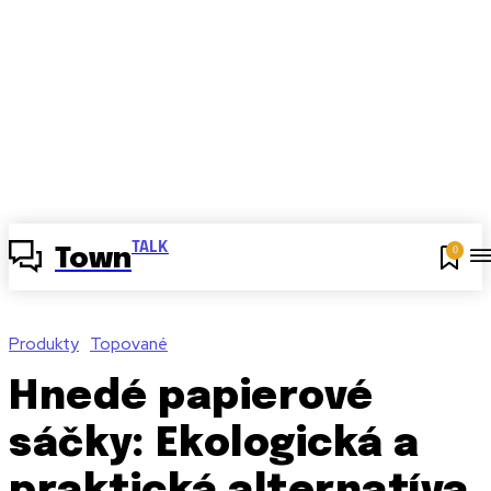
TALK
0
Town
Produkty
Topované
Hnedé papierové
sáčky: Ekologická a