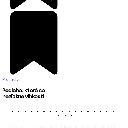
Produkty
Podlaha, ktorá sa
nezľakne vlhkosti
© Všetky práva vyhradené 2026 magazín TownTalk | CodeHub LLC