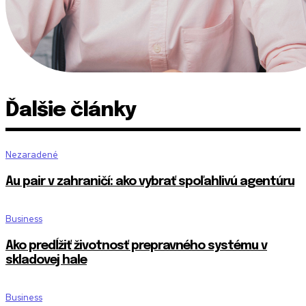
Ďalšie články
Nezaradené
Au pair v zahraničí: ako vybrať spoľahlivú agentúru
Business
Ako predĺžiť životnosť prepravného systému v
skladovej hale
Business