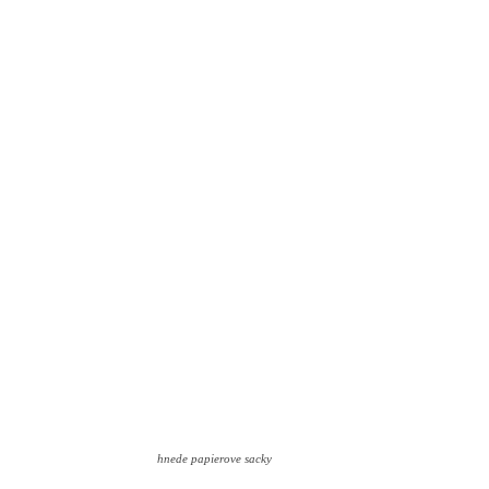
hnede papierove sacky