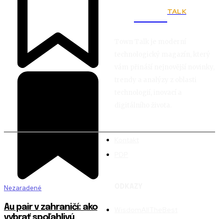
TALK
Town
Town Talk je moderní
technologický magazín, který
vám přináší nejnovější novinky,
trendy a analýzy z oblasti
technologií, inovací a
digitálního života.
Kontakt
PDP
ODKAZY
Nezaradené
Au pair v zahraničí: ako
WisdomAllTheBest
vybrať spoľahlivú