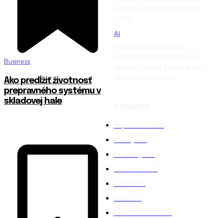
vybrať skvapalnený plyn
(LPG)
AI
Palo Alto Networks
Firewall: Konfigurácia a
Business
správa novej generácie
sieťovej ochrany
Ako predĺžiť životnosť
prepravného systému v
skladovej hale
KATEGÓRIE
Topované
4848
Služby
1761
Produkty
1612
Business
1528
Ďalšie
798
Káva
754
Nehnuteľnosti
566