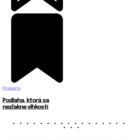
Produkty
Podlaha, ktorá sa
nezľakne vlhkosti
© Všetky práva vyhradené 2026 magazín TownTalk | CodeHub LLC