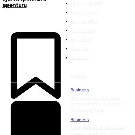
Fitness MEDIUM
agentúru
WebMailShop
Magazín PRO
All The Best
Magazín AI
Melds SK
Melds CZ
TRENDY
Business
Ako predĺžiť životnosť
prepravného systému v
skladovej hale
Business
Energetická efektívnosť
firiem – kedy sa oplatí