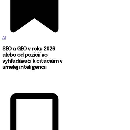
AI
SEO a GEO v roku 2026
alebo od pozícií vo
vyhľadávači k citáciám v
umelej inteligencii