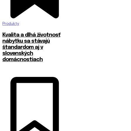
Produkty
​Kvalita a dlhá životnosť
nábytku sa stávajú
štandardom aj v
slovenských
domácnostiach