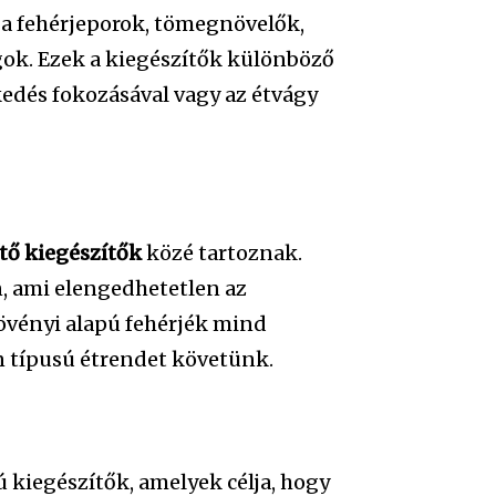
 a fehérjeporok, tömegnövelők,
gok. Ezek a kiegészítők különböző
kedés fokozásával vagy az étvágy
ítő kiegészítők
közé tartoznak.
n, ami elengedhetetlen az
övényi alapú fehérjék mind
n típusú étrendet követünk.
kiegészítők, amelyek célja, hogy