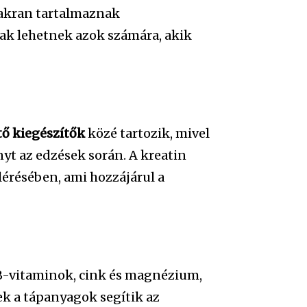
yakran tartalmaznak
isak lehetnek azok számára, akik
tő kiegészítők
közé tartozik, mivel
ényt az edzések során. A kreatin
érésében, ami hozzájárul a
 B-vitaminok, cink és magnézium,
ek a tápanyagok segítik az