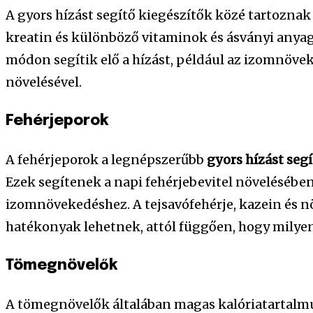
A gyors hízást segítő kiegészítők közé tartoznak
kreatin és különböző vitaminok és ásványi anya
módon segítik elő a hízást, például az izomnöve
növelésével.
Fehérjeporok
A fehérjeporok a legnépszerűbb
gyors hízást seg
Ezek segítenek a napi fehérjebevitel növelésébe
izomnövekedéshez. A tejsavófehérje, kazein és n
hatékonyak lehetnek, attól függően, hogy milye
Tömegnövelők
A tömegnövelők általában magas kalóriatartalmú 