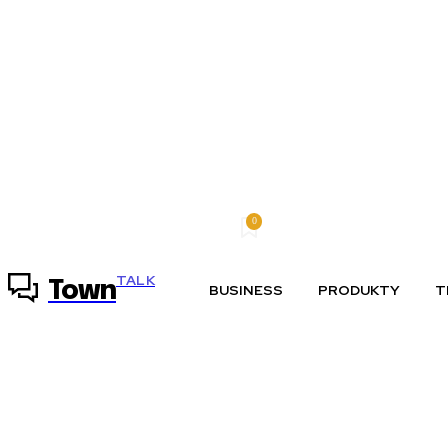
0
pondelok, 10 augusta, 2026
Môj účet
TALK
Town
BUSINESS
PRODUKTY
T