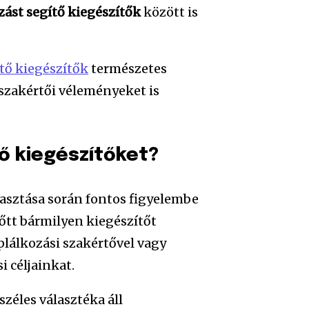
zást segítő kiegészítők
között is
ítő kiegészítők
természetes
szakértői véleményeket is
ő kiegészítőket?
asztása során fontos figyelembe
lőtt bármilyen kiegészítőt
lálkozási szakértővel vagy
i céljainkat.
széles választéka áll