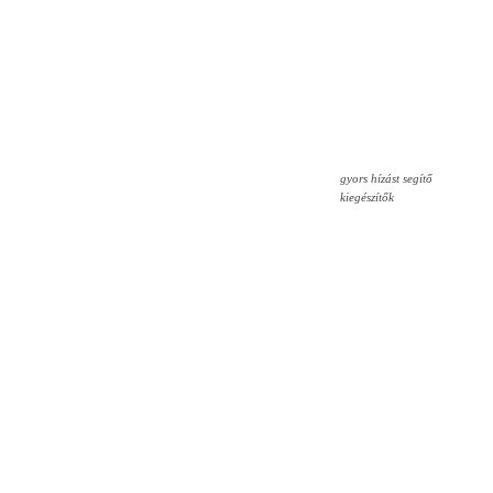
gyors hízást segítő
kiegészítők