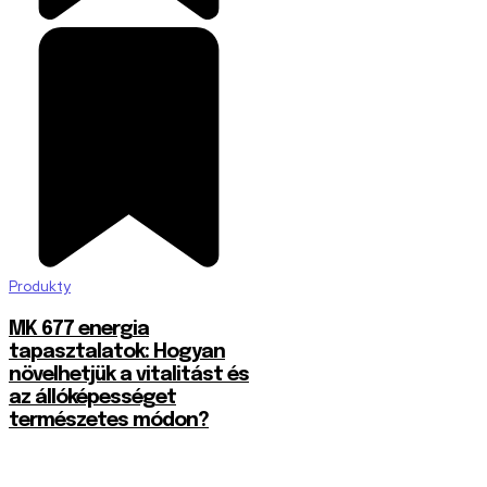
Produkty
MK 677 energia
tapasztalatok: Hogyan
növelhetjük a vitalitást és
az állóképességet
természetes módon?