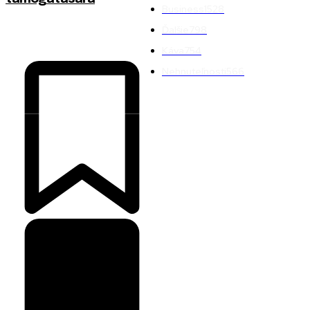
Business
1528
Ďalšie
798
Káva
754
Nehnuteľnosti
566