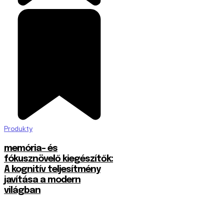
Produkty
memória- és
fókusznövelő kiegészítők:
A kognitív teljesítmény
javítása a modern
világban