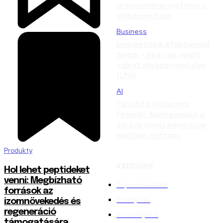
prepravného systému v
skladovej hale
Business
Energetická efektívnosť
firiem – kedy sa oplatí
vybrať skvapalnený plyn
(LPG)
AI
Palo Alto Networks
Firewall: Konfigurácia a
správa novej generácie
sieťovej ochrany
Produkty
KATEGÓRIE
Hol lehet peptideket
venni: Megbízható
Topované
4848
források az
Služby
1761
izomnövekedés és
regeneráció
Produkty
1612
támogatására