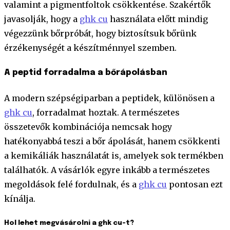
valamint a pigmentfoltok csökkentése. Szakértők
javasolják, hogy a
ghk cu
használata előtt mindig
végezzünk bőrpróbát, hogy biztosítsuk bőrünk
érzékenységét a készítménnyel szemben.
A peptid forradalma a bőrápolásban
A modern szépségiparban a peptidek, különösen a
ghk cu
, forradalmat hoztak. A természetes
összetevők kombinációja nemcsak hogy
hatékonyabbá teszi a bőr ápolását, hanem csökkenti
a kemikáliák használatát is, amelyek sok termékben
találhatók. A vásárlók egyre inkább a természetes
megoldások felé fordulnak, és a
ghk cu
pontosan ezt
kínálja.
Hol lehet megvásárolni a ghk cu-t?