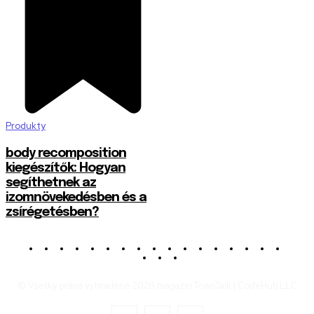
Produkty
body recomposition
kiegészítők: Hogyan
segíthetnek az
izomnövekedésben és a
zsírégetésben?
© Všetky práva vyhradené 2026 magazín TownTalk | CodeHub LLC