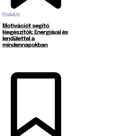
Produkty
Motivációt segítő
kiegészítők: Energiával és
lendülettel a
mindennapokban