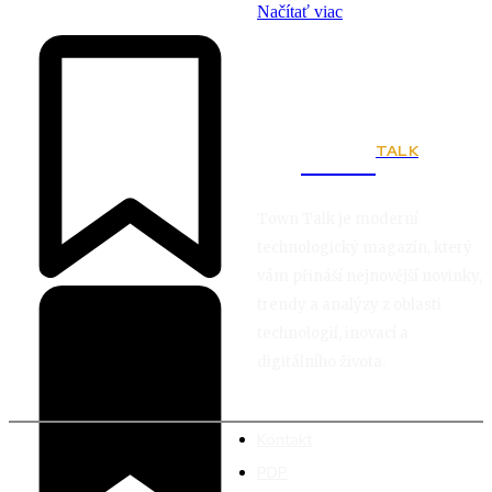
Načítať viac
TALK
Town
Town Talk je moderní
technologický magazín, který
vám přináší nejnovější novinky,
trendy a analýzy z oblasti
technologií, inovací a
digitálního života.
Kontakt
PDP