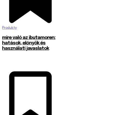
Produkty
mire való az ibutamoren:
hatások, előnyök és
használati javaslatok