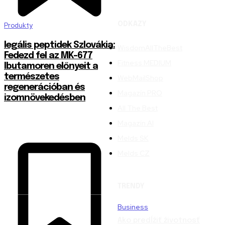
ODKAZY
Produkty
legális peptidek Szlovákia:
WisdomAllTheBest
Fedezd fel az MK-677
Fitness MEDIUM
Ibutamoren előnyeit a
természetes
WebMailShop
regenerációban és
Magazín PRO
izomnövekedésben
All The Best
Magazín AI
Melds SK
Melds CZ
TRENDY
Business
Ako predĺžiť životnosť