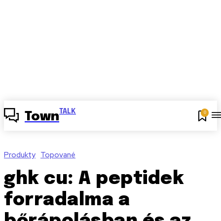
TALK
0
Town
Produkty
Topované
ghk cu: A peptidek
forradalma a