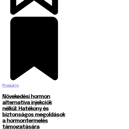
Produkty
Növekedési hormon
alternatíva injekciók
nélkül: Hatékony és
biztonságos megoldások
a hormontermelés
támogatására