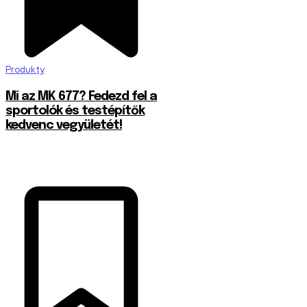
Produkty
Mi az MK 677? Fedezd fel a
sportolók és testépítők
kedvenc vegyületét!