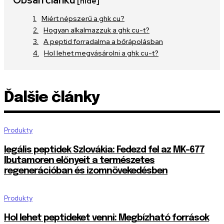
[hide]
Miért népszerű a ghk cu?
Hogyan alkalmazzuk a ghk cu-t?
A peptid forradalma a bőrápolásban
Hol lehet megvásárolni a ghk cu-t?
Ďalšie články
Produkty
legális peptidek Szlovákia: Fedezd fel az MK-677
Ibutamoren előnyeit a természetes
regenerációban és izomnövekedésben
Produkty
Hol lehet peptideket venni: Megbízható források