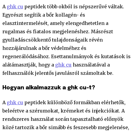
A
ghk cu
peptidek több okból is népszerűvé váltak.
Egyrészt segítik a bőr kollagén- és
elasztintermelését, amely elengedhetetlen a
rugalmas és fiatalos megjelenéshez. Másrészt
gyulladáscsökkentő tulajdonságaik révén
hozzájárulnak a bőr védelméhez és
regenerálódásához. Esettanulmányok és kutatások is
alátámasztják, hogy a
ghk cu
használatával a
felhasználók jelentős javulásról számoltak be.
Hogyan alkalmazzuk a ghk cu-t?
A
ghk cu
peptidek különböző formákban elérhetők,
beleértve a szérumokat, krémeket és injekciókat. A
rendszeres használat során tapasztalható előnyök
közé tartozik a bőr simább és feszesebb megjelenése,