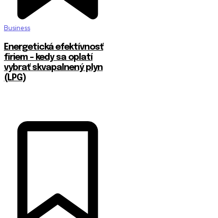
Business
Energetická efektívnosť
firiem – kedy sa oplatí
vybrať skvapalnený plyn
(LPG)