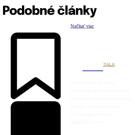
Podobné články
Načítať viac
TALK
Town
Town Talk je moderní
technologický magazín, který
vám přináší nejnovější novinky,
trendy a analýzy z oblasti
technologií, inovací a
digitálního života.