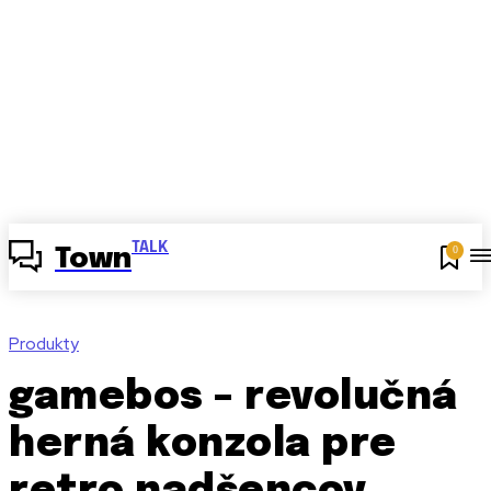
TALK
0
Town
Produkty
gamebos – revolučná
herná konzola pre