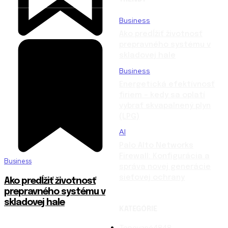
Business
Ako predĺžiť životnosť
prepravného systému v
skladovej hale
Business
Energetická efektívnosť
firiem – kedy sa oplatí
vybrať skvapalnený plyn
(LPG)
AI
Palo Alto Networks
Firewall: Konfigurácia a
Business
správa novej generácie
sieťovej ochrany
Ako predĺžiť životnosť
prepravného systému v
skladovej hale
KATEGÓRIE
Topované
4848