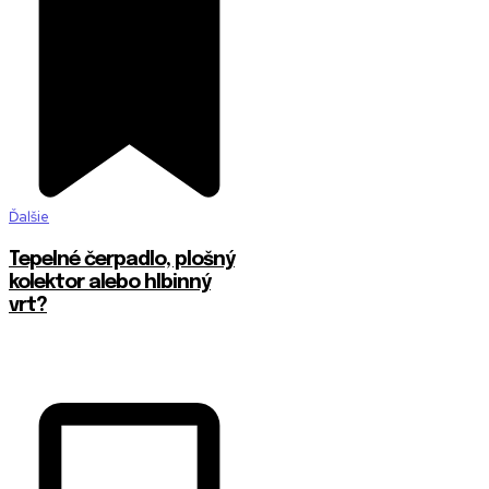
Ďalšie
Tepelné čerpadlo, plošný
kolektor alebo hlbinný
vrt?