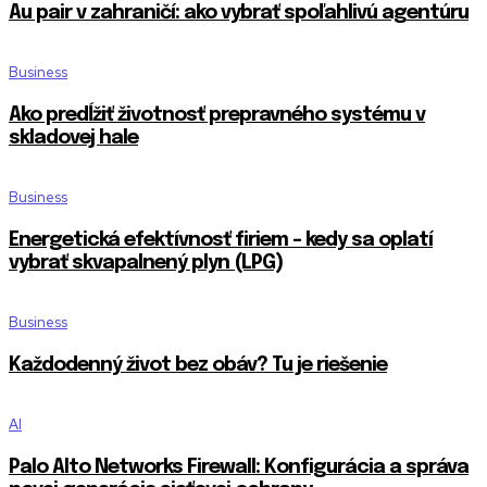
Au pair v zahraničí: ako vybrať spoľahlivú agentúru
Business
Ako predĺžiť životnosť prepravného systému v
skladovej hale
Business
Energetická efektívnosť firiem – kedy sa oplatí
vybrať skvapalnený plyn (LPG)
Business
Každodenný život bez obáv? Tu je riešenie
AI
Palo Alto Networks Firewall: Konfigurácia a správa