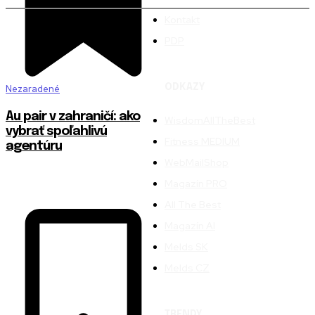
Kontakt
PDP
ODKAZY
Nezaradené
Au pair v zahraničí: ako
WisdomAllTheBest
vybrať spoľahlivú
Fitness MEDIUM
agentúru
WebMailShop
Magazín PRO
All The Best
Magazín AI
Melds SK
Melds CZ
TRENDY