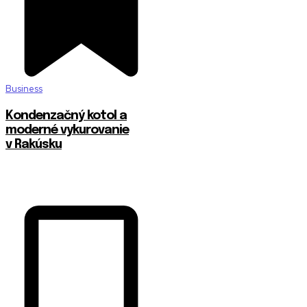
Business
Kondenzačný kotol a
moderné vykurovanie
v Rakúsku