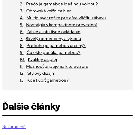
Prečo je gamebos ideálnou voľbou?
Obrovská knižnica hier
Multiplayer režim pre ešte väčšiu zábavu
Nostalgia v kompaktnom prevedení
Ľahké a intuitívne ovládanie
Skvelý pomer ceny a výkonu
Pre koho je gamebos určený?
Čo ešte ponúka gamebos?
Kvalitný displej
Možnosť pripojenia k televízoru
Štýlový dizajn
Kde kúpiť gamebos?
Ďalšie články
Nezaradené