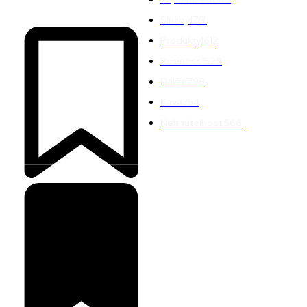
Služby
1761
Produkty
1612
Business
1528
Ďalšie
798
Káva
754
Nehnuteľnosti
566