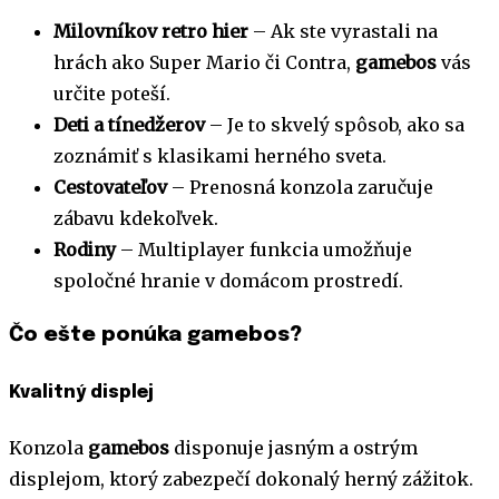
Milovníkov retro hier
– Ak ste vyrastali na
hrách ako Super Mario či Contra,
gamebos
vás
určite poteší.
Deti a tínedžerov
– Je to skvelý spôsob, ako sa
zoznámiť s klasikami herného sveta.
Cestovateľov
– Prenosná konzola zaručuje
zábavu kdekoľvek.
Rodiny
– Multiplayer funkcia umožňuje
spoločné hranie v domácom prostredí.
Čo ešte ponúka gamebos?
Kvalitný displej
Konzola
gamebos
disponuje jasným a ostrým
displejom, ktorý zabezpečí dokonalý herný zážitok.