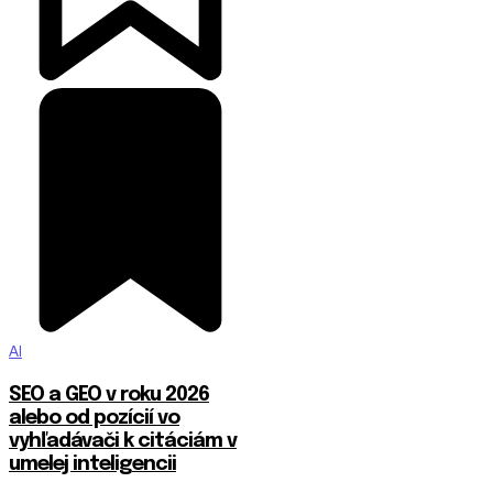
AI
SEO a GEO v roku 2026
alebo od pozícií vo
vyhľadávači k citáciám v
umelej inteligencii