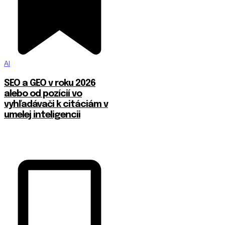
AI
SEO a GEO v roku 2026
alebo od pozícií vo
vyhľadávači k citáciám v
umelej inteligencii