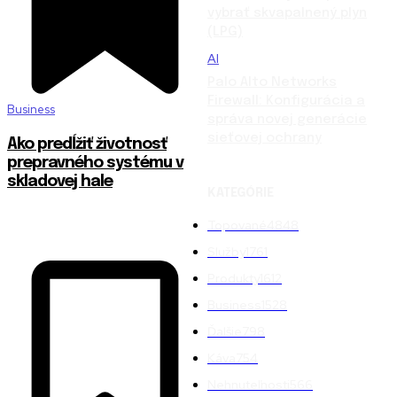
vybrať skvapalnený plyn
(LPG)
AI
Palo Alto Networks
Firewall: Konfigurácia a
Business
správa novej generácie
sieťovej ochrany
Ako predĺžiť životnosť
prepravného systému v
skladovej hale
KATEGÓRIE
Topované
4848
Služby
1761
Produkty
1612
Business
1528
Ďalšie
798
Káva
754
Nehnuteľnosti
566