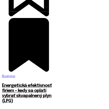
Business
Energetická efektívnosť
firiem – kedy sa oplatí
vybrať skvapalnený plyn
(LPG)