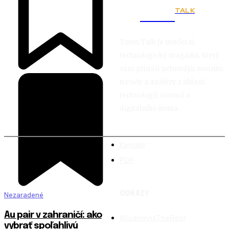
TALK
Town
Town Talk je moderní
technologický magazín, který
vám přináší nejnovější novinky,
trendy a analýzy z oblasti
technologií, inovací a
digitálního života.
Kontakt
PDP
ODKAZY
Nezaradené
Au pair v zahraničí: ako
WisdomAllTheBest
vybrať spoľahlivú