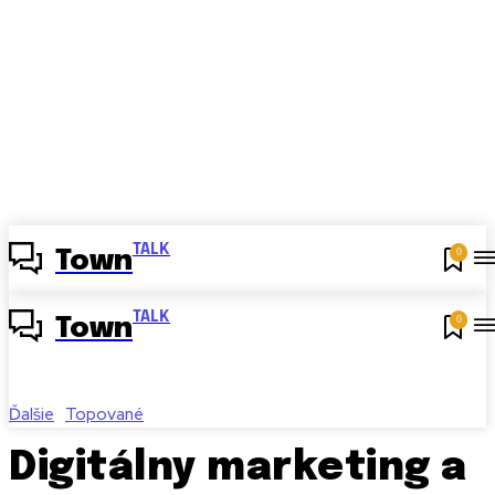
TALK
0
Town
TALK
0
Town
Ďalšie
Topované
Digitálny marketing a