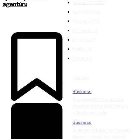
Fitness MEDIUM
agentúru
WebMailShop
Magazín PRO
All The Best
Magazín AI
Melds SK
Melds CZ
TRENDY
Business
Ako predĺžiť životnosť
prepravného systému v
skladovej hale
Business
Energetická efektívnosť
firiem – kedy sa oplatí