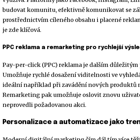
budovat komunitu, efektivně komunikovat se zá
prostřednictvím cíleného obsahu i placené rekla
je zde klíčová.
PPC reklama a remarketing pro rychlejší výsl
Pay-per-click (PPC) reklama je dalším důležitý
Umožňuje rychlé dosažení viditelnosti ve vyhledá
ideální například při zavádění nových produktů
Remarketing pak umožňuje oslovit znovu uživatele
neprovedli požadovanou akci.
Personalizace a automatizace jako tre
Moderní digitální marketing čím dál tím více těž