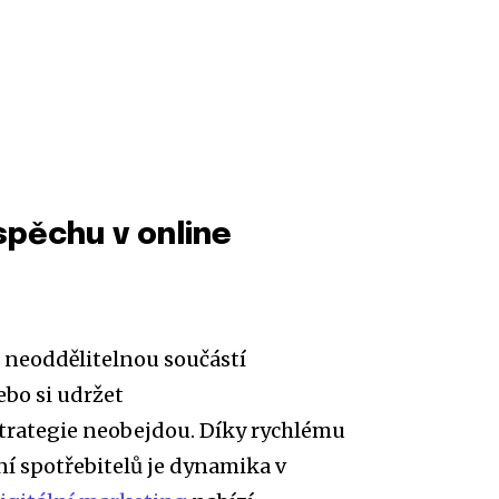
úspěchu v online
 neoddělitelnou součástí
ebo si udržet
strategie neobejdou. Díky rychlému
í spotřebitelů je dynamika v