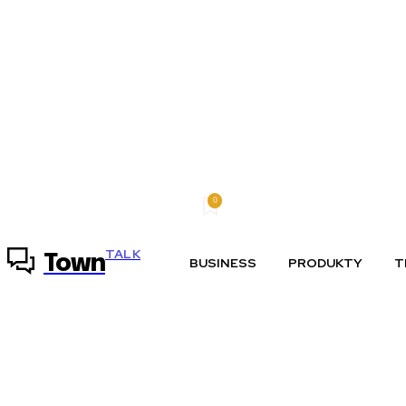
0
štvrtok, 6 augusta, 2026
Môj účet
TALK
Town
BUSINESS
PRODUKTY
T