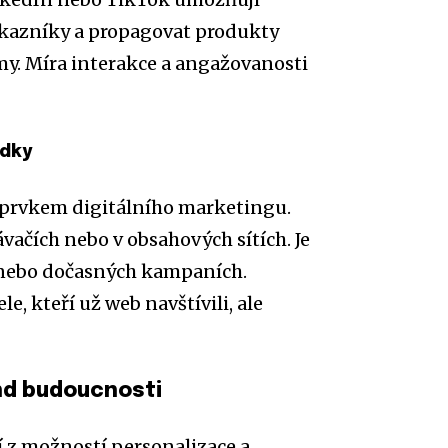
kazníky a propagovat produkty
my. Míra interakce a angažovanosti
edky
m prvkem digitálního marketingu.
vačích nebo v obsahových sítích. Je
 nebo dočasných kampaních.
, kteří už web navštívili, ale
nd budoucnosti
í z možností personalizace a