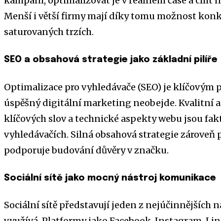
kampaní, optimalizovat je v reálném čase a cílit
Menší i větší firmy mají díky tomu možnost konku
saturovaných trzích.
SEO a obsahová strategie jako základní pilíře
Optimalizace pro vyhledávače (SEO) je klíčovým 
úspěšný digitální marketing neobejde. Kvalitní a
klíčových slov a technické aspekty webu jsou fakt
vyhledávačích. Silná obsahová strategie zároveň
podporuje budování důvěry v značku.
Sociální sítě jako mocný nástroj komunikace
Sociální sítě představují jeden z nejúčinnějších n
využívá. Platformy jako Facebook, Instagram, L