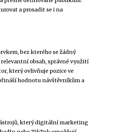
 na přesně definované publikum.
rovat a prosadit se i na
prvkem, bez kterého se žádný
 relevantní obsah, správné využití
or, který ovlivňuje pozice ve
 přináší hodnotu návštěvníkům a
ástrojů, který digitální marketing
inkedIn nebo TikTok umožňují