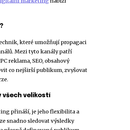
igitální marketing
nabízí
g?
technik, které umožňují propagaci
nálů. Mezi tyto kanály patří
 PPC reklama, SEO, obsahový
vit co nejširší publikum, zvyšovat
ze.
 všech velikostí
g přináší, je jeho flexibilita a
lze snadno sledovat výsledky