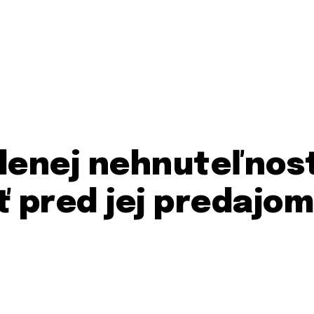
denej nehnuteľnost
ť pred jej predajo