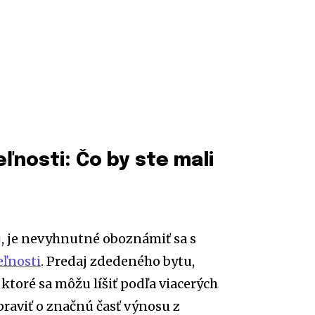
ľnosti: Čo by ste mali
aj, je nevyhnutné oboznámiť sa s
eľnosti
. Predaj zdedeného bytu,
oré sa môžu líšiť podľa viacerých
praviť o značnú časť výnosu z