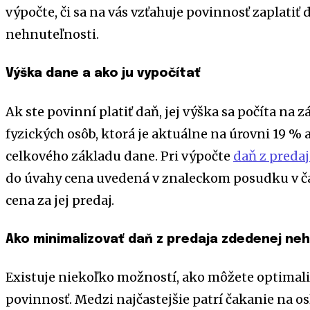
výpočte, či sa na vás vzťahuje povinnosť zaplatiť
nehnuteľnosti.
Výška dane a ako ju vypočítať
Ak ste povinní platiť daň, jej výška sa počíta na
fyzických osôb, ktorá je aktuálne na úrovni 19 % 
celkového základu dane. Pri výpočte
daň z preda
do úvahy cena uvedená v znaleckom posudku v č
cena za jej predaj.
Ako minimalizovať daň z predaja zdedenej ne
Existuje niekoľko možností, ako môžete optimali
povinnosť. Medzi najčastejšie patrí čakanie na o