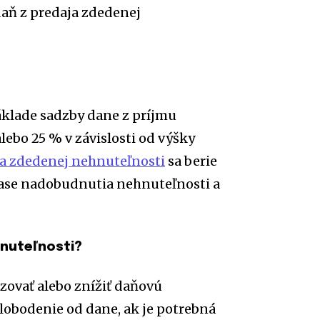
 daň z predaja zdedenej
 základe sadzby dane z príjmu
alebo 25 % v závislosti od výšky
ja zdedenej nehnuteľnosti
sa berie
ase nadobudnutia nehnuteľnosti a
hnuteľnosti?
zovať alebo znížiť daňovú
slobodenie od dane, ak je potrebná