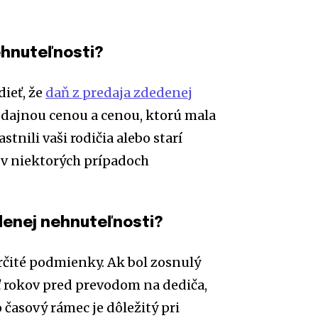
ehnuteľnosti?
dieť, že
daň z predaja zdedenej
edajnou cenou a cenou, ktorú mala
tnili vaši rodičia alebo starí
ť v niektorých prípadoch
denej nehnuteľnosti?
rčité podmienky. Ak bol zosnulý
ť rokov pred prevodom na dediča,
 časový rámec je dôležitý pri