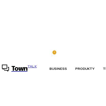
0
piatok, 7 augusta, 2026
Môj účet
TALK
Town
BUSINESS
PRODUKTY
T