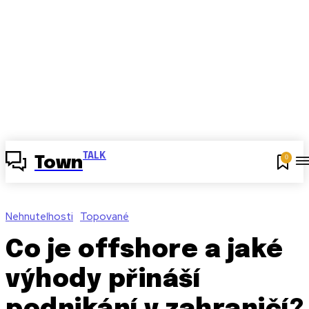
TALK
0
Town
Nehnuteľnosti
Topované
Co je offshore a jaké
výhody přináší