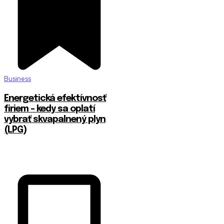
Business
Energetická efektívnosť
firiem – kedy sa oplatí
vybrať skvapalnený plyn
(LPG)