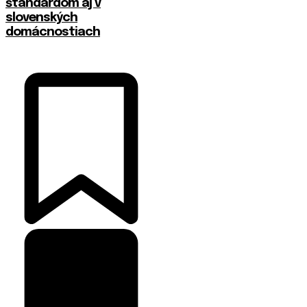
štandardom aj v
slovenských
domácnostiach