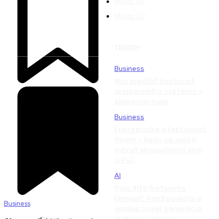
Melds SK
Melds CZ
TRENDY
Business
Ako predĺžiť životnosť
prepravného systému v
skladovej hale
Business
Energetická efektívnosť
firiem – kedy sa oplatí
vybrať skvapalnený plyn
(LPG)
AI
Palo Alto Networks
Firewall: Konfigurácia a
Business
správa novej generácie