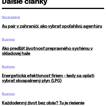
Ďalšie články
Nezaradené
Au pair v zahraničí: ako vybrať spoľahlivú agentúru
Business
Ako predĺžiť životnosť prepravného systému v
skladovej hale
Business
Energetická efektívnosť firiem – kedy sa oplatí
vybrať skvapalnený plyn (LPG)
Business
Každodenný život bez obáv? Tu je riešenie