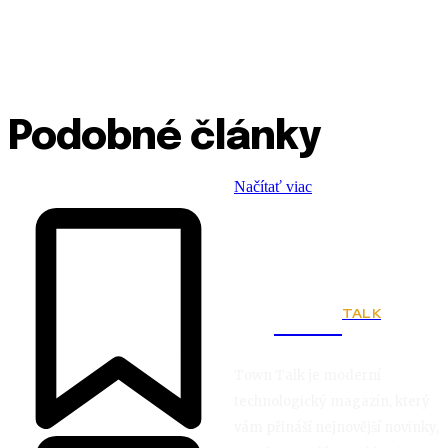
Podobné články
Načítať viac
TALK
Town
Town Talk je moderní
technologický magazín, který
vám přináší nejnovější novinky,