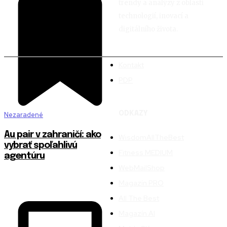
trendy a analýzy z oblasti
technologií, inovací a
digitálního života.
Kontakt
PDP
ODKAZY
Nezaradené
Au pair v zahraničí: ako
WisdomAllTheBest
vybrať spoľahlivú
Fitness MEDIUM
agentúru
WebMailShop
Magazín PRO
All The Best
Magazín AI