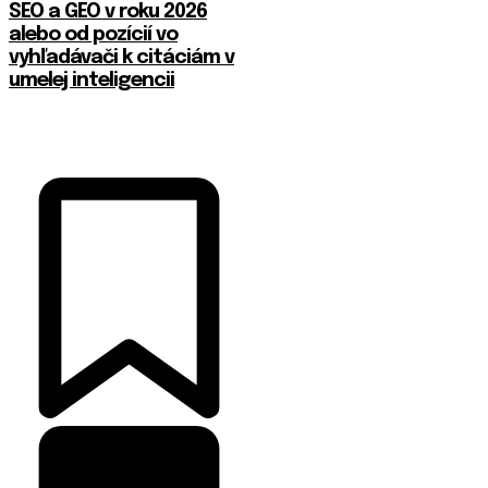
SEO a GEO v roku 2026
alebo od pozícií vo
vyhľadávači k citáciám v
umelej inteligencii