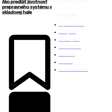
sieťovej ochrany
Ako predĺžiť životnosť
prepravného systému v
skladovej hale
KATEGÓRIE
Topované
4848
Služby
1761
Produkty
1612
Business
1528
Ďalšie
798
Káva
754
Nehnuteľnosti
566