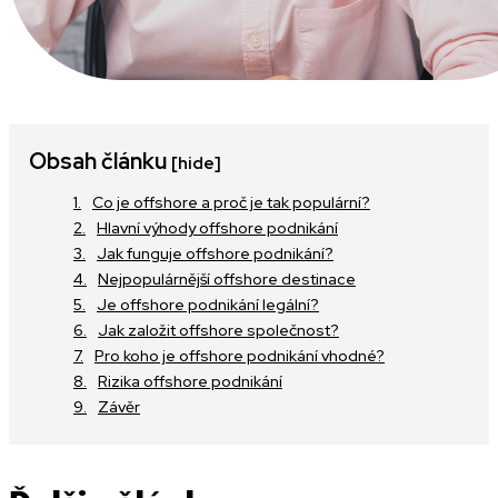
Obsah článku
[hide]
Co je offshore a proč je tak populární?
Hlavní výhody offshore podnikání
Jak funguje offshore podnikání?
Nejpopulárnější offshore destinace
Je offshore podnikání legální?
Jak založit offshore společnost?
Pro koho je offshore podnikání vhodné?
Rizika offshore podnikání
Závěr