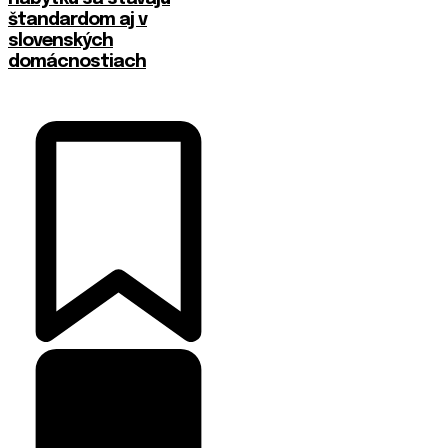
štandardom aj v
slovenských
domácnostiach