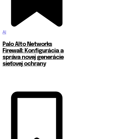
AI
Palo Alto Networks
Firewall: Konfigurácia a
správa novej generácie
sieťovej ochrany