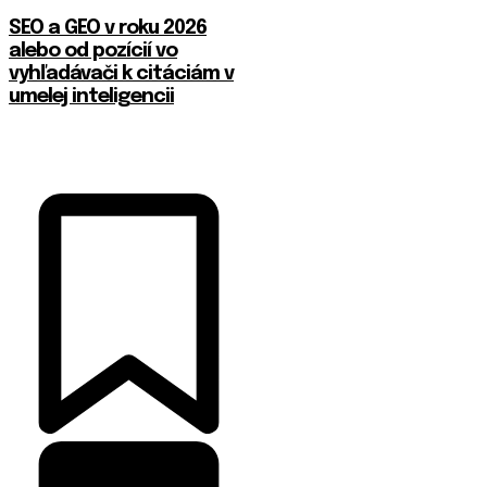
SEO a GEO v roku 2026
alebo od pozícií vo
vyhľadávači k citáciám v
umelej inteligencii