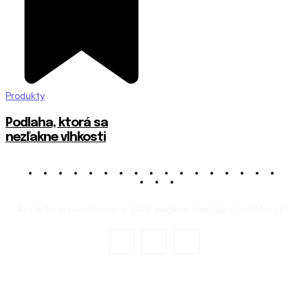
Produkty
Podlaha, ktorá sa
nezľakne vlhkosti
© Všetky práva vyhradené 2026 magazín TownTalk | CodeHub LLC