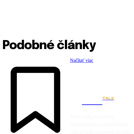
Podobné články
Načítať viac
TALK
Town
Town Talk je moderní
technologický magazín, který
vám přináší nejnovější novinky,