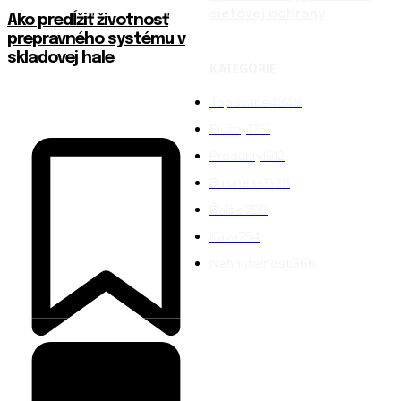
sieťovej ochrany
Ako predĺžiť životnosť
prepravného systému v
skladovej hale
KATEGÓRIE
Topované
4848
Služby
1761
Produkty
1612
Business
1528
Ďalšie
798
Káva
754
Nehnuteľnosti
566