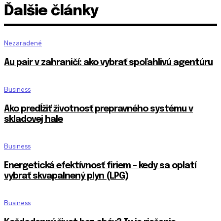
Ďalšie články
Nezaradené
Au pair v zahraničí: ako vybrať spoľahlivú agentúru
Business
Ako predĺžiť životnosť prepravného systému v
skladovej hale
Business
Energetická efektívnosť firiem – kedy sa oplatí
vybrať skvapalnený plyn (LPG)
Business