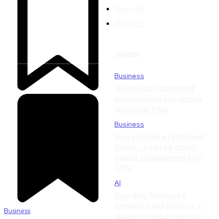
Melds SK
Melds CZ
TRENDY
Business
Ako predĺžiť životnosť
prepravného systému v
skladovej hale
Business
Energetická efektívnosť
firiem – kedy sa oplatí
vybrať skvapalnený plyn
(LPG)
AI
Palo Alto Networks
Firewall: Konfigurácia a
Business
správa novej generácie