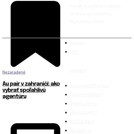
trendy a analýzy z oblasti
technologií, inovací a
digitálního života.
Kontakt
PDP
ODKAZY
Nezaradené
Au pair v zahraničí: ako
WisdomAllTheBest
vybrať spoľahlivú
Fitness MEDIUM
agentúru
WebMailShop
Magazín PRO
All The Best
Magazín AI