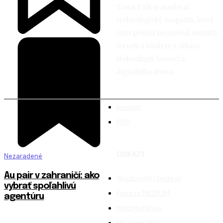
Town Talk je moderní
technologický magazín, který
vám přináší nejnovější novinky,
trendy a analýzy z oblasti
technologií, inovací a
digitálního života.
Kontakt
PDP
ODKAZY
Nezaradené
Au pair v zahraničí: ako
WisdomAllTheBest
vybrať spoľahlivú
Fitness MEDIUM
agentúru
WebMailShop
Magazín PRO