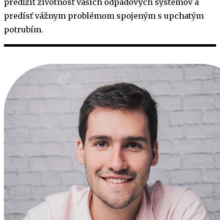
predĺžiť životnosť vašich odpadových systémov a
predísť vážnym problémom spojeným s upchatým
potrubím.