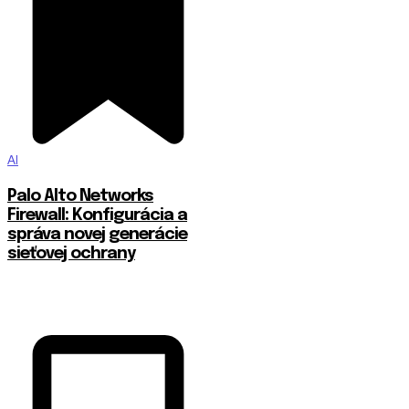
AI
Palo Alto Networks
Firewall: Konfigurácia a
správa novej generácie
sieťovej ochrany