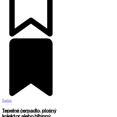
Ďalšie
Tepelné čerpadlo, plošný
kolektor alebo hlbinný