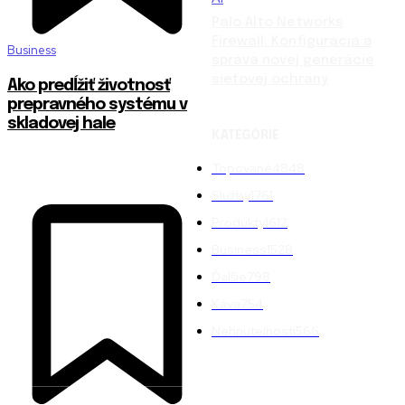
Palo Alto Networks
Firewall: Konfigurácia a
Business
správa novej generácie
sieťovej ochrany
Ako predĺžiť životnosť
prepravného systému v
skladovej hale
KATEGÓRIE
Topované
4848
Služby
1761
Produkty
1612
Business
1528
Ďalšie
798
Káva
754
Nehnuteľnosti
566