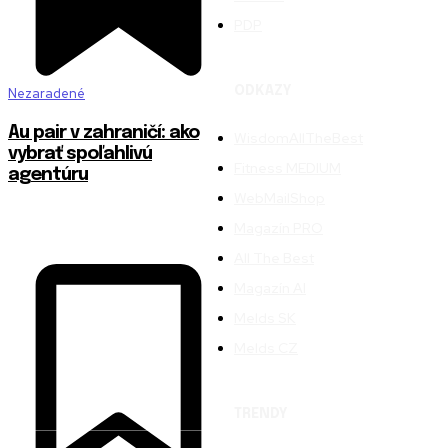
PDP
ODKAZY
Nezaradené
Au pair v zahraničí: ako
WisdomAllTheBest
vybrať spoľahlivú
Fitness MEDIUM
agentúru
WebMailShop
Magazín PRO
All The Best
Magazín AI
Melds SK
Melds CZ
TRENDY