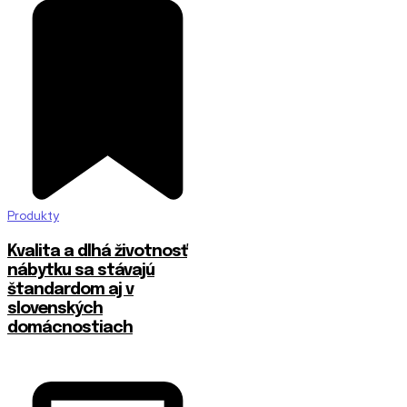
Produkty
​Kvalita a dlhá životnosť
nábytku sa stávajú
štandardom aj v
slovenských
domácnostiach