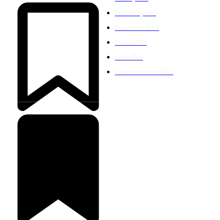
Produkty
1612
Business
1528
Ďalšie
798
Káva
754
Nehnuteľnosti
566