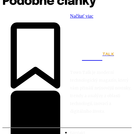
Podobné články
Načítať viac
TALK
Town
Town Talk je moderní
technologický magazín, který
vám přináší nejnovější novinky,
trendy a analýzy z oblasti
technologií, inovací a
digitálního života.
Kontakt