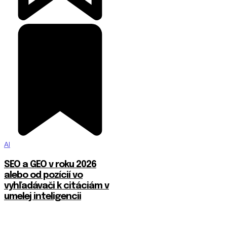
AI
SEO a GEO v roku 2026
alebo od pozícií vo
vyhľadávači k citáciám v
umelej inteligencii