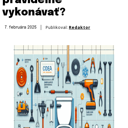
pravidelne
vykonávať?
Publikoval:
Redaktor
7. februára 2025