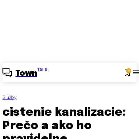
TALK
0
Town
Služby
cistenie kanalizacie:
Prečo a ako ho