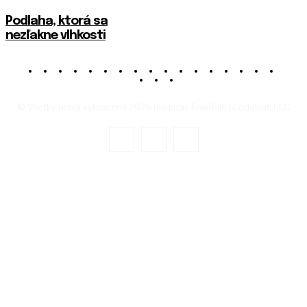
Podlaha, ktorá sa
nezľakne vlhkosti
© Všetky práva vyhradené 2026 magazín TownTalk | CodeHub LLC