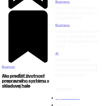
Business
Ako predĺžiť životnosť
prepravného systému v
skladovej hale
Business
Energetická efektívnosť
firiem – kedy sa oplatí
vybrať skvapalnený plyn
(LPG)
AI
Palo Alto Networks
Firewall: Konfigurácia a
Business
správa novej generácie
sieťovej ochrany
Ako predĺžiť životnosť
prepravného systému v
skladovej hale
KATEGÓRIE
Topované
4848
Služby
1761