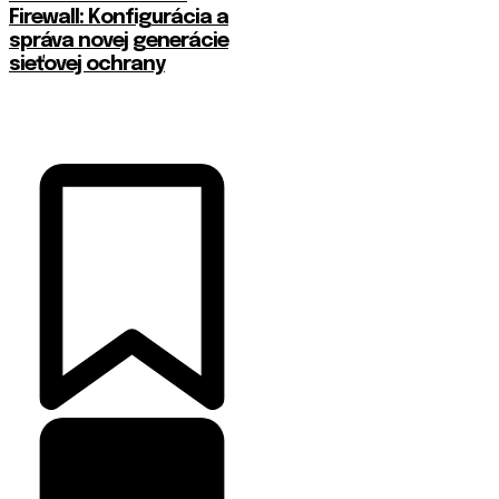
Firewall: Konfigurácia a
správa novej generácie
sieťovej ochrany