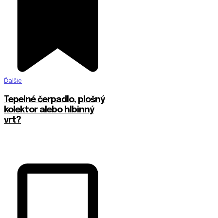
Ďalšie
Tepelné čerpadlo, plošný
kolektor alebo hlbinný
vrt?