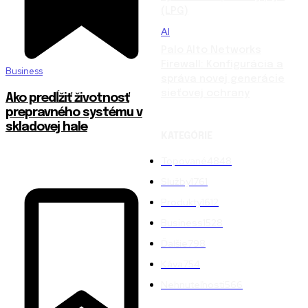
(LPG)
AI
Palo Alto Networks
Firewall: Konfigurácia a
Business
správa novej generácie
sieťovej ochrany
Ako predĺžiť životnosť
prepravného systému v
skladovej hale
KATEGÓRIE
Topované
4848
Služby
1761
Produkty
1612
Business
1528
Ďalšie
798
Káva
754
Nehnuteľnosti
566