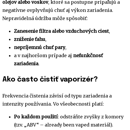
olejov alebo voskov
, ktoré sa postupne pripaľujú a
negatívne ovplyvňujú chuť aj výkon zariadenia.
Nepravidelná údržba môže spôsobiť:
Zanesenie filtra alebo vzduchových ciest
,
zniženie ťahu
,
nepríjemnú chuť pary
,
a v najhoršom prípade aj
nefunkčnosť
zariadenia
.
Ako často čistiť vaporizér?
Frekvencia čistenia závisí od typu zariadenia a
intenzity používania. Vo všeobecnosti platí:
Po každom použití
: odstráňte zvyšky z komory
(tzv. „ABV“ – already been vaped materiál).