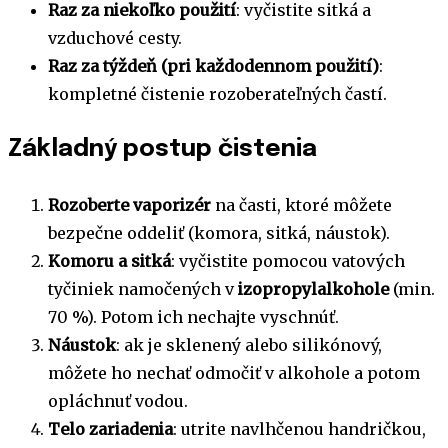
Raz za niekoľko použití
: vyčistite sitká a
vzduchové cesty.
Raz za týždeň (pri každodennom použití)
:
kompletné čistenie rozoberateľných častí.
Základný postup čistenia
Rozoberte vaporizér
na časti, ktoré môžete
bezpečne oddeliť (komora, sitká, náustok).
Komoru a sitká
: vyčistite pomocou vatových
tyčiniek namočených v
izopropylalkohole
(min.
70 %). Potom ich nechajte vyschnúť.
Náustok
: ak je sklenený alebo silikónový,
môžete ho nechať odmočiť v alkohole a potom
opláchnuť vodou.
Telo zariadenia
: utrite navlhčenou handričkou,