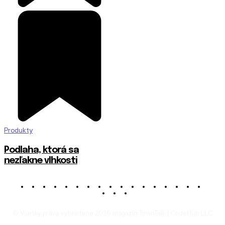
Produkty
Podlaha, ktorá sa
nezľakne vlhkosti
© Všetky práva vyhradené 2026 magazín TownTalk | CodeHub LLC