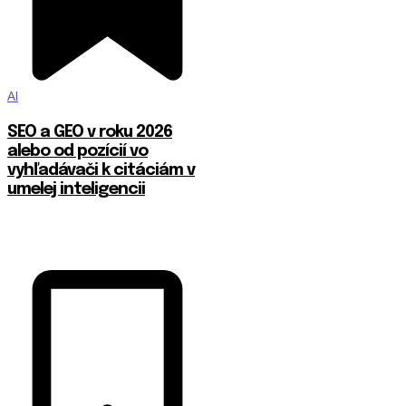
AI
SEO a GEO v roku 2026
alebo od pozícií vo
vyhľadávači k citáciám v
umelej inteligencii