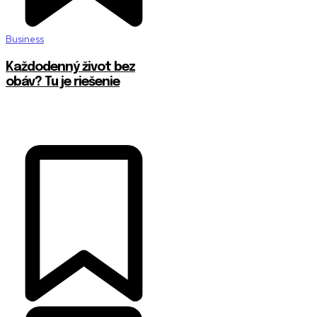
Business
Každodenný život bez
obáv? Tu je riešenie