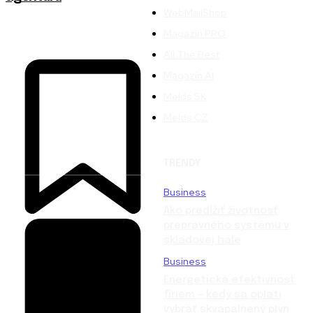
WebMailShop
Magazín PRO
All The Best
Magazín AI
Melds SK
Melds CZ
TRENDY
Business
Ako predĺžiť životnosť
prepravného systému v
skladovej hale
Business
Energetická efektívnosť
firiem – kedy sa oplatí
vybrať skvapalnený plyn