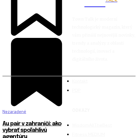
TALK
Town
Town Talk je moderní
technologický magazín, který
vám přináší nejnovější novinky,
trendy a analýzy z oblasti
technologií, inovací a
digitálního života.
Kontakt
PDP
ODKAZY
Nezaradené
Au pair v zahraničí: ako
WisdomAllTheBest
vybrať spoľahlivú
Fitness MEDIUM
agentúru