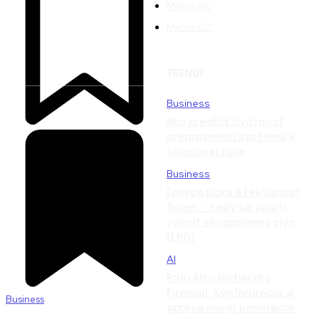
Melds SK
Melds CZ
TRENDY
Business
Ako predĺžiť životnosť
prepravného systému v
skladovej hale
Business
Energetická efektívnosť
firiem – kedy sa oplatí
vybrať skvapalnený plyn
(LPG)
AI
Palo Alto Networks
Firewall: Konfigurácia a
Business
správa novej generácie