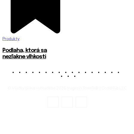
Produkty
Podlaha, ktorá sa
nezľakne vlhkosti
© Všetky práva vyhradené 2026 magazín TownTalk | CodeHub LLC