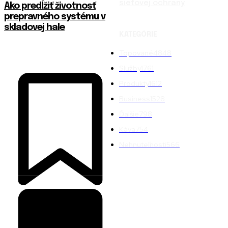
sieťovej ochrany
Ako predĺžiť životnosť
prepravného systému v
skladovej hale
KATEGÓRIE
Topované
4848
Služby
1761
Produkty
1612
Business
1528
Ďalšie
798
Káva
754
Nehnuteľnosti
566