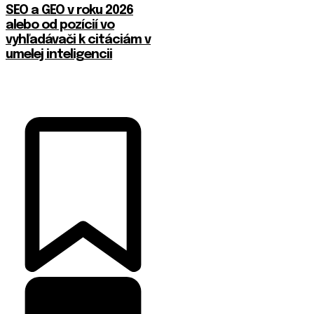
SEO a GEO v roku 2026
alebo od pozícií vo
vyhľadávači k citáciám v
umelej inteligencii