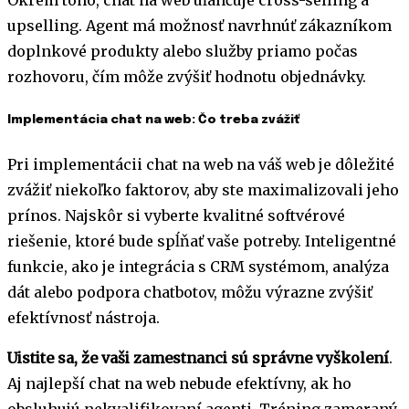
Okrem toho, chat na web uľahčuje cross-selling a
upselling. Agent má možnosť navrhnúť zákazníkom
doplnkové produkty alebo služby priamo počas
rozhovoru, čím môže zvýšiť hodnotu objednávky.
Implementácia chat na web: Čo treba zvážiť
Pri implementácii chat na web na váš web je dôležité
zvážiť niekoľko faktorov, aby ste maximalizovali jeho
prínos. Najskôr si vyberte kvalitné softvérové
riešenie, ktoré bude spĺňať vaše potreby. Inteligentné
funkcie, ako je integrácia s CRM systémom, analýza
dát alebo podpora chatbotov, môžu výrazne zvýšiť
efektívnosť nástroja.
Uistite sa, že vaši zamestnanci sú správne vyškolení
.
Aj najlepší chat na web nebude efektívny, ak ho
obsluhujú nekvalifikovaní agenti. Tréning zameraný