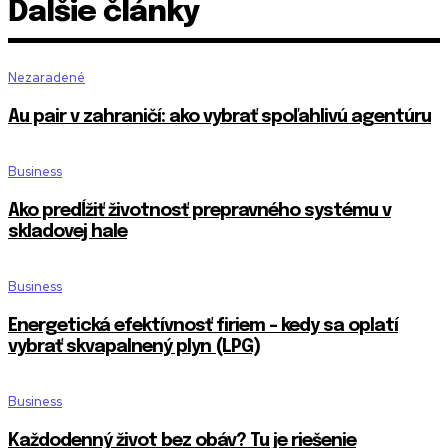
Ďalšie články
Nezaradené
Au pair v zahraničí: ako vybrať spoľahlivú agentúru
Business
Ako predĺžiť životnosť prepravného systému v
skladovej hale
Business
Energetická efektívnosť firiem – kedy sa oplatí
vybrať skvapalnený plyn (LPG)
Business
Každodenný život bez obáv? Tu je riešenie