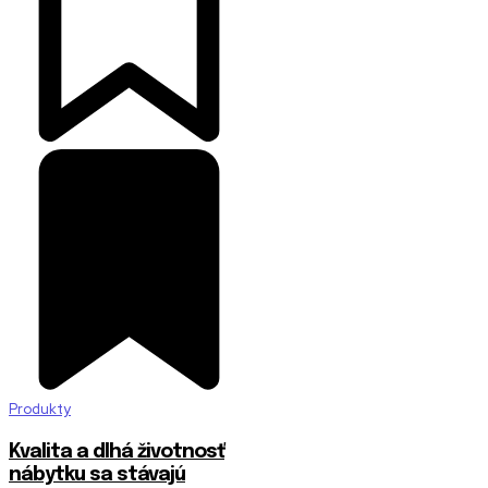
Produkty
​Kvalita a dlhá životnosť
nábytku sa stávajú