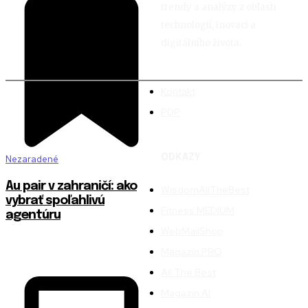
trendy a analýzy z oblasti
technologií, inovací a
digitálního života.
Kontakt
PDP
ODKAZY
Nezaradené
Au pair v zahraničí: ako
WisdomAllTheBest
vybrať spoľahlivú
Fitness MEDIUM
agentúru
WebMailShop
Magazín PRO
All The Best
Magazín AI