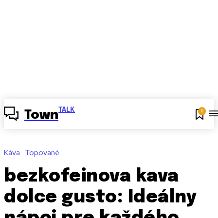
TALK
0
Town
Káva
Topované
bezkofeinova kava
dolce gusto: Ideálny