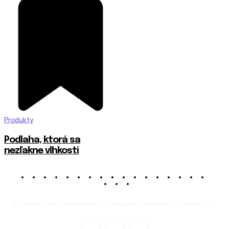
Produkty
Podlaha, ktorá sa
nezľakne vlhkosti
© Všetky práva vyhradené 2026 magazín TownTalk | CodeHub LLC