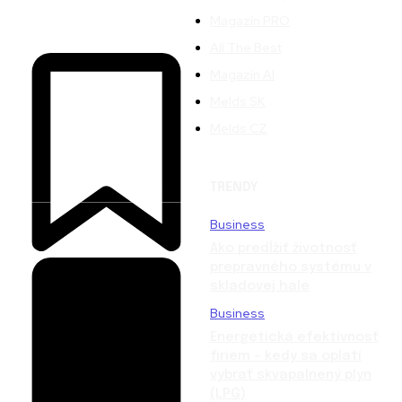
Magazín PRO
All The Best
Magazín AI
Melds SK
Melds CZ
TRENDY
Business
Ako predĺžiť životnosť
prepravného systému v
skladovej hale
Business
Energetická efektívnosť
firiem – kedy sa oplatí
vybrať skvapalnený plyn
(LPG)