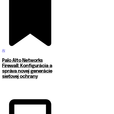
AI
Palo Alto Networks
Firewall: Konfigurácia a
správa novej generácie
sieťovej ochrany