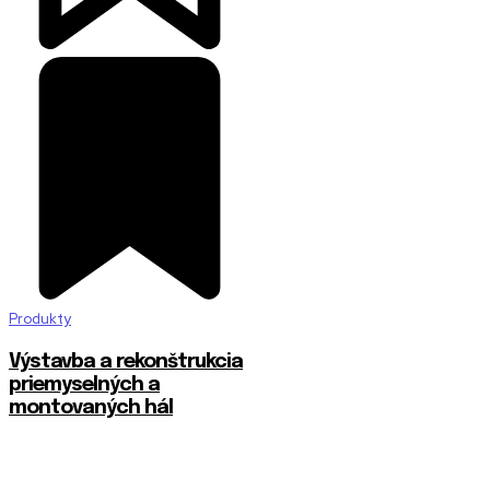
Produkty
Výstavba a rekonštrukcia
priemyselných a
montovaných hál