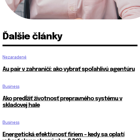
Ďalšie články
Nezaradené
Au pair v zahraničí: ako vybrať spoľahlivú agentúru
Business
Ako predĺžiť životnosť prepravného systému v
skladovej hale
Business
Energetická efektívnosť firiem – kedy sa oplatí