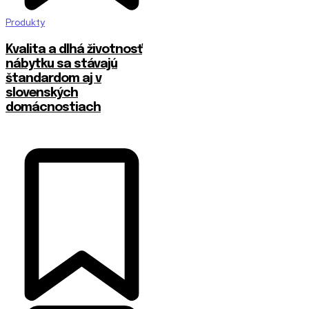
Produkty
​Kvalita a dlhá životnosť
nábytku sa stávajú
štandardom aj v
slovenských
domácnostiach