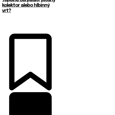
Tepelné čerpadlo, plošný
kolektor alebo hlbinný
vrt?