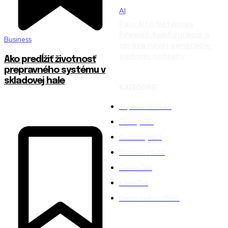
AI
Palo Alto Networks
Firewall: Konfigurácia a
Business
správa novej generácie
sieťovej ochrany
Ako predĺžiť životnosť
prepravného systému v
skladovej hale
KATEGÓRIE
Topované
4848
Služby
1761
Produkty
1612
Business
1528
Ďalšie
798
Káva
754
Nehnuteľnosti
566