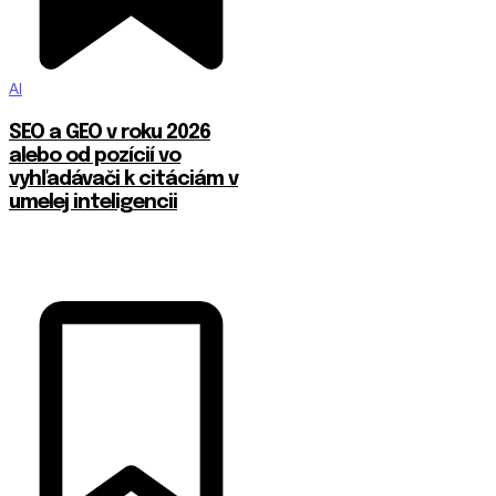
AI
SEO a GEO v roku 2026
alebo od pozícií vo
vyhľadávači k citáciám v
umelej inteligencii