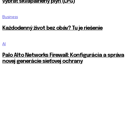
vybrať skvapalnený plyn (LPG)
Business
Každodenný život bez obáv? Tu je riešenie
AI
Palo Alto Networks Firewall: Konfigurácia a správa
novej generácie sieťovej ochrany