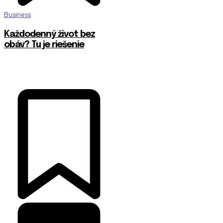
Business
Každodenný život bez
obáv? Tu je riešenie