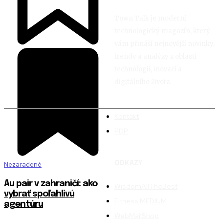
Town Talk je moderní
technologický magazín, který
vám přináší nejnovější novinky,
trendy a analýzy z oblasti
technologií, inovací a
digitálního života.
Kontakt
PDP
ODKAZY
Nezaradené
Au pair v zahraničí: ako
WisdomAllTheBest
vybrať spoľahlivú
Fitness MEDIUM
agentúru
WebMailShop