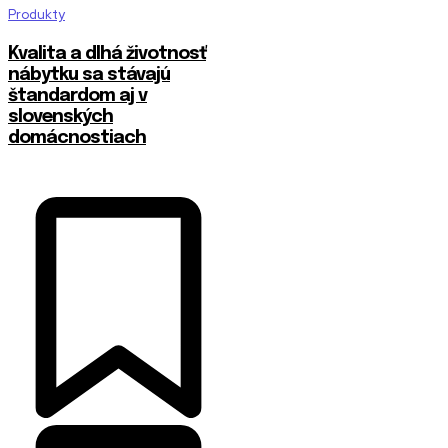
Produkty
​Kvalita a dlhá životnosť
nábytku sa stávajú
štandardom aj v
slovenských
domácnostiach