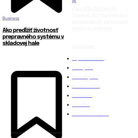
AI
Palo Alto Networks
Firewall: Konfigurácia a
Business
správa novej generácie
sieťovej ochrany
Ako predĺžiť životnosť
prepravného systému v
skladovej hale
KATEGÓRIE
Topované
4848
Služby
1761
Produkty
1612
Business
1528
Ďalšie
798
Káva
754
Nehnuteľnosti
566