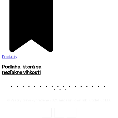
Produkty
Podlaha, ktorá sa
nezľakne vlhkosti
© Všetky práva vyhradené 2026 magazín TownTalk | CodeHub LLC