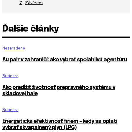
Závěrem
Ďalšie články
Nezaradené
Au pair v zahraničí: ako vybrať spoľahlivú agentúru
Business
Ako predĺžiť životnosť prepravného systému v
skladovej hale
Business
Energetická efektívnosť firiem – kedy sa oplatí
vybrať skvapalnený plyn (LPG)