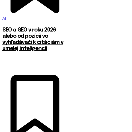
AI
SEO a GEO v roku 2026
alebo od pozícií vo
vyhľadávači k citáciám v
umelej inteligencii