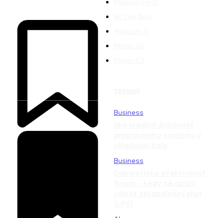
Magazín PRO
All The Best
Magazín AI
Melds SK
Melds CZ
TRENDY
Business
Ako predĺžiť životnosť
prepravného systému v
skladovej hale
Business
Energetická efektívnosť
firiem – kedy sa oplatí
vybrať skvapalnený plyn
(LPG)