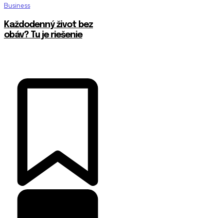
Business
Každodenný život bez
obáv? Tu je riešenie