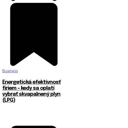
Business
Energetická efektívnosť
firiem – kedy sa oplatí
vybrať skvapalnený plyn
(LPG)