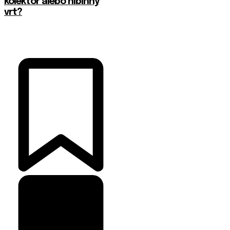
kolektor alebo hlbinný
vrt?