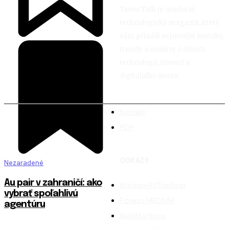
Town Talk je moderní
technologický magazín, který
vám přináší nejnovější novinky,
trendy a analýzy z oblasti
technologií, inovací a
digitálního života.
Kontakt
PDP
ODKAZY
Nezaradené
Au pair v zahraničí: ako
WisdomAllTheBest
vybrať spoľahlivú
Fitness MEDIUM
agentúru
WebMailShop