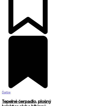
Ďalšie
Tepelné čerpadlo, plošný