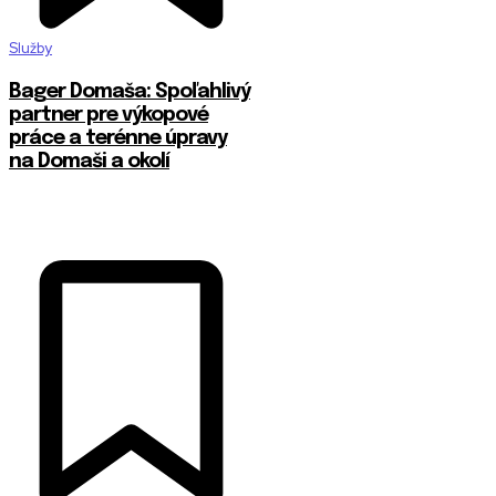
Služby
Bager Domaša: Spoľahlivý
partner pre výkopové
práce a terénne úpravy
na Domaši a okolí