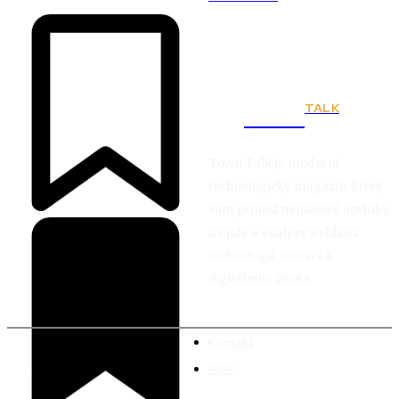
TALK
Town
Town Talk je moderní
technologický magazín, který
vám přináší nejnovější novinky,
trendy a analýzy z oblasti
technologií, inovací a
digitálního života.
Kontakt
PDP