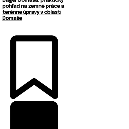
Bager Domaša: praktický
pohľad na zemné práce a
terénne úpravy v oblasti
Domaše