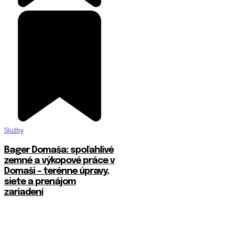
Služby
Bager Domaša: spoľahlivé
zemné a výkopové práce v
Domaši – terénne úpravy,
siete a prenájom
zariadení