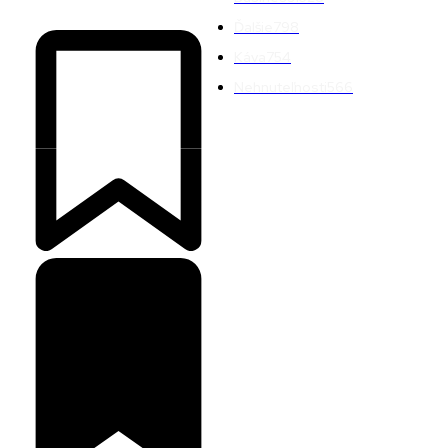
Ďalšie
798
Káva
754
Nehnuteľnosti
566