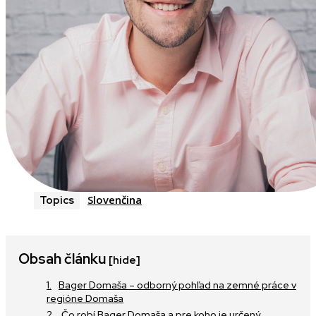
Slovenčina
Topics
Obsah článku
[hide]
Bager Domaša – odborný pohľad na zemné práce v
regióne Domaša
Čo robí Bager Domaša a pre koho je určený