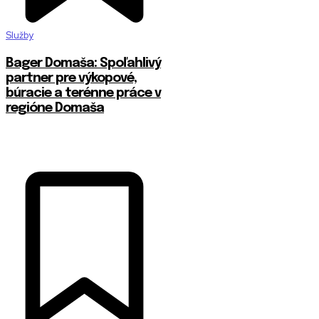
Služby
Bager Domaša: Spoľahlivý
partner pre výkopové,
búracie a terénne práce v
regióne Domaša