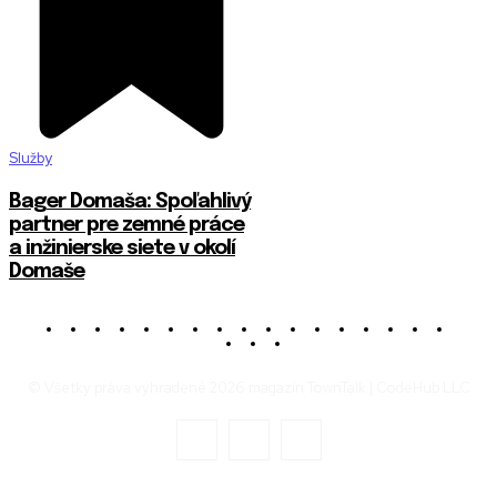
Služby
Bager Domaša: Spoľahlivý
partner pre zemné práce
a inžinierske siete v okolí
Domaše
© Všetky práva vyhradené 2026 magazín TownTalk | CodeHub LLC