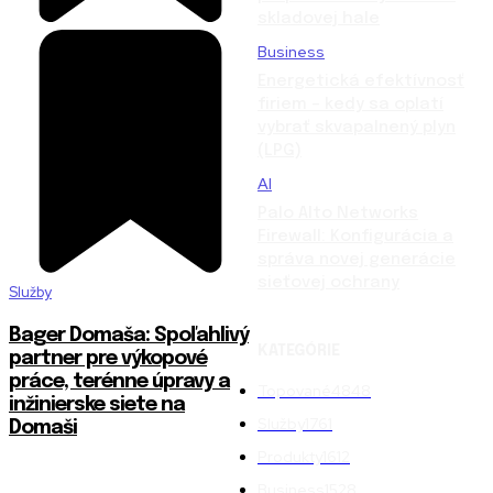
skladovej hale
Business
Energetická efektívnosť
firiem – kedy sa oplatí
vybrať skvapalnený plyn
(LPG)
AI
Palo Alto Networks
Firewall: Konfigurácia a
správa novej generácie
sieťovej ochrany
Služby
Bager Domaša: Spoľahlivý
KATEGÓRIE
partner pre výkopové
práce, terénne úpravy a
Topované
4848
inžinierske siete na
Služby
1761
Domaši
Produkty
1612
Business
1528