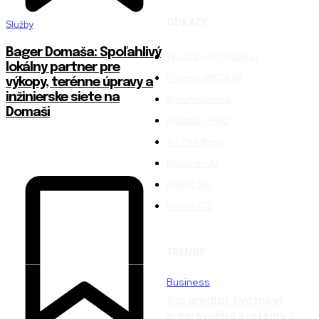
ODKAZY
Služby
Bager Domaša: Spoľahlivý
WisdomAllTheBest
lokálny partner pre
Fitness MEDIUM
výkopy, terénne úpravy a
inžinierske siete na
WebMailShop
Domaši
Magazín PRO
All The Best
Magazín AI
Melds SK
Melds CZ
TRENDY
Business
Ako predĺžiť životnosť
prepravného systému v