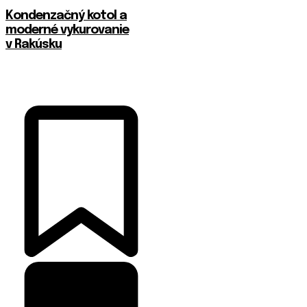
Kondenzačný kotol a
moderné vykurovanie
v Rakúsku