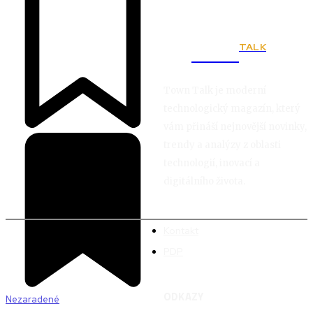
TALK
Town
Town Talk je moderní
technologický magazín, který
vám přináší nejnovější novinky,
trendy a analýzy z oblasti
technologií, inovací a
digitálního života.
Kontakt
PDP
ODKAZY
Nezaradené