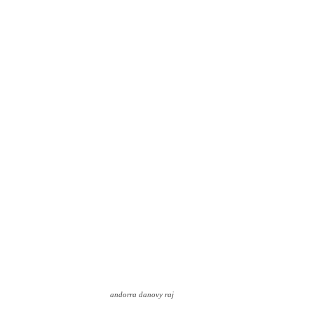
andorra danovy raj