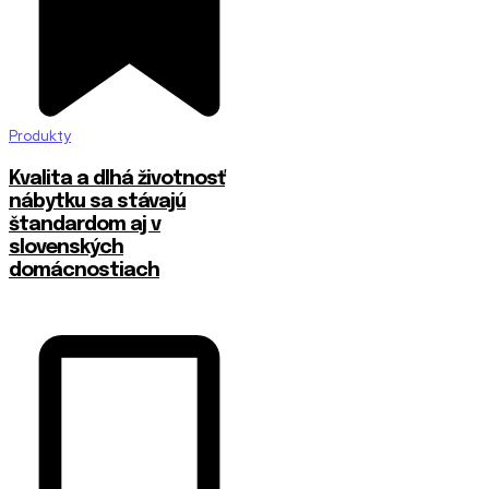
Produkty
​Kvalita a dlhá životnosť
nábytku sa stávajú
štandardom aj v
slovenských
domácnostiach