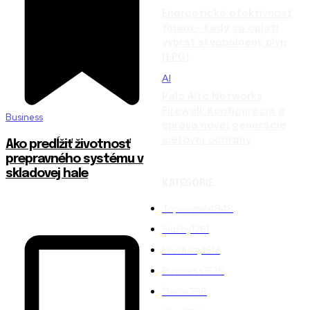
Energetická efektívnosť
firiem – kedy sa oplatí
vybrať skvapalnený plyn
(LPG)
AI
Palo Alto Networks
Firewall: Konfigurácia a
Business
správa novej generácie
sieťovej ochrany
Ako predĺžiť životnosť
prepravného systému v
skladovej hale
KATEGÓRIE
Topované
4848
Služby
1761
Produkty
1612
Business
1528
Ďalšie
798