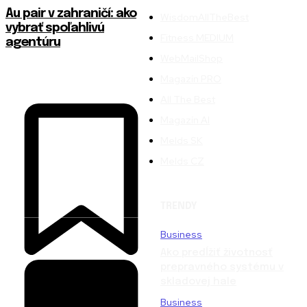
Au pair v zahraničí: ako
WisdomAllTheBest
vybrať spoľahlivú
Fitness MEDIUM
agentúru
WebMailShop
Magazín PRO
All The Best
Magazín AI
Melds SK
Melds CZ
TRENDY
Business
Ako predĺžiť životnosť
prepravného systému v
skladovej hale
Business