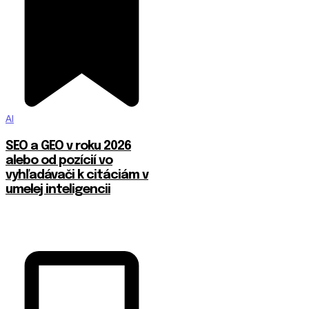
AI
SEO a GEO v roku 2026
alebo od pozícií vo
vyhľadávači k citáciám v
umelej inteligencii