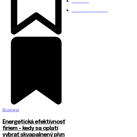
Káva
754
Nehnuteľnosti
566
Business
Energetická efektívnosť
firiem – kedy sa oplatí
vybrať skvapalnený plyn