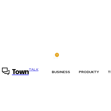
0
piatok, 7 augusta, 2026
Môj účet
TALK
Town
BUSINESS
PRODUKTY
T