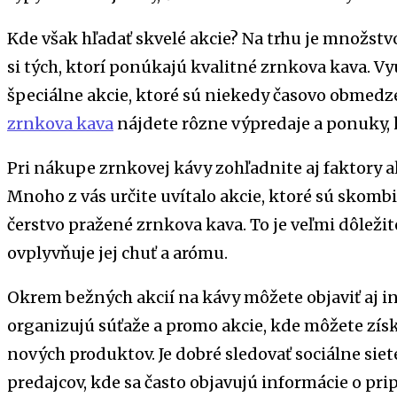
Kde však hľadať skvelé akcie? Na trhu je množstvo 
si tých, ktorí ponúkajú kvalitné zrnkova kava. Vy
špeciálne akcie, ktoré sú niekedy časovo obmedz
zrnkova kava
nájdete rôzne výpredaje a ponuky, kt
Pri nákupe zrnkovej kávy zohľadnite aj faktory ak
Mnoho z vás určite uvítalo akcie, ktoré sú skom
čerstvo pražené zrnkova kava. To je veľmi dôležit
ovplyvňuje jej chuť a arómu.
Okrem bežných akcií na kávy môžete objaviť aj i
organizujú súťaže a promo akcie, kde môžete získa
nových produktov. Je dobré sledovať sociálne sie
predajcov, kde sa často objavujú informácie o pr