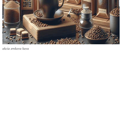
akcia zrnkova kava