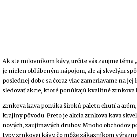
Ak ste milovníkom kávy, určite vás zaujme téma 
je nielen obľúbeným nápojom, ale aj skvelým spô
poslednej dobe sa čoraz viac zameriavame na jej kv
sledovať akcie, ktoré ponúkajú kvalitné zrnkova
Zrnkova kava ponúka širokú paletu chutí a aróm, k
krajiny pôvodu. Preto je akcia zrnkova kava skve
nových, zaujímavých druhov. Mnoho obchodov po
typy zrnkovej kávy, čo môže zákazníkom výrazne 