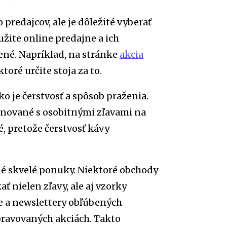
predajcov, ale je dôležité vyberať
užite online predajne a ich
ené. Napríklad, na stránke
akcia
oré určite stoja za to.
o je čerstvosť a spôsob praženia.
binované s osobitnými zľavami na
é, pretože čerstvosť kávy
né skvelé ponuky. Niektoré obchody
ť nielen zľavy, ale aj vzorky
te a newslettery obľúbených
ipravovaných akciách. Takto