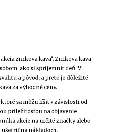
„akcia zrnkova kava“. Zrnkova kava
sobom, ako si spríjemniť deň. V
alitu a pôvod, a preto je dôležité
 kava za výhodné ceny.
toré sa môžu líšiť v závislosti od
lou príležitosťou na objavenie
núka akcie na určité značky alebo
ušetriť na nákladoch.