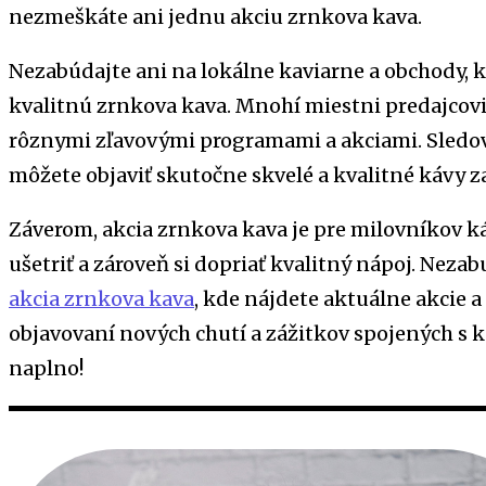
nezmeškáte ani jednu akciu zrnkova kava.
Nezabúdajte ani na lokálne kaviarne a obchody, 
kvalitnú zrnkova kava. Mnohí miestni predajcovi
rôznymi zľavovými programami a akciami. Sledo
môžete objaviť skutočne skvelé a kvalitné kávy za
Záverom, akcia zrnkova kava je pre milovníkov ká
ušetriť a zároveň si dopriať kvalitný nápoj. Nezab
akcia zrnkova kava
, kde nájdete aktuálne akcie 
objavovaní nových chutí a zážitkov spojených s k
naplno!