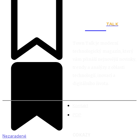
TALK
Town
Town Talk je moderní
technologický magazín, který
vám přináší nejnovější novinky,
trendy a analýzy z oblasti
technologií, inovací a
digitálního života.
Kontakt
PDP
ODKAZY
Nezaradené