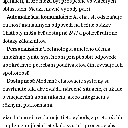
aplikácií, ktoré môžu byť prospešné vo viacerých
oblastiach. Medzi hlavné výhody patrí:
–
Automatizácia komunikácie
: Ai chat sk odstraňuje
nutnosť manuálnych odpovedí na bežné otázky.
Chatboty môžu byť dostupné 24/7 a pokryť rutinné
dotazy zákazníkov.
–
Personalizácia
: Technológia umelého učenia
umožňuje týmto systémom prispôsobiť odpovede
konkrétnym potrebám používateľov, čím zvyšuje ich
spokojnosť.
–
Dostupnosť
: Moderné chatovacie systémy sú
navrhnuté tak, aby zvládli náročné situácie, či už ide
o viacjazyčnú komunikáciu, alebo integráciu s
rôznymi platformami.
Viac firiem si uvedomuje tieto výhody, a preto rýchlo
implementujú ai chat sk do svojich procesov, aby