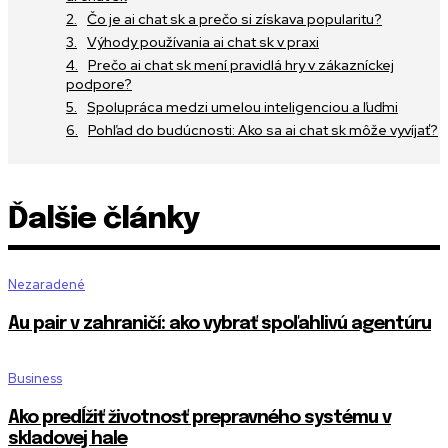
Čo je ai chat sk a prečo si získava popularitu?
Výhody používania ai chat sk v praxi
Prečo ai chat sk mení pravidlá hry v zákazníckej
podpore?
Spolupráca medzi umelou inteligenciou a ľuďmi
Pohľad do budúcnosti: Ako sa ai chat sk môže vyvíjať?
Ďalšie články
Nezaradené
Au pair v zahraničí: ako vybrať spoľahlivú agentúru
Business
Ako predĺžiť životnosť prepravného systému v
skladovej hale