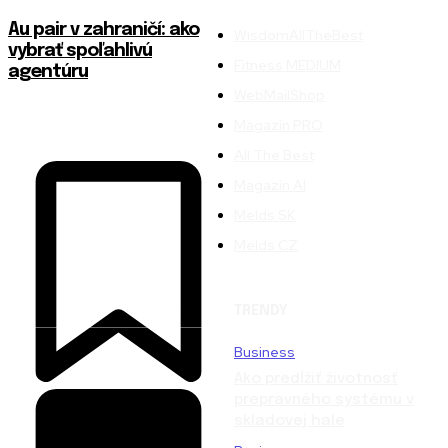
Au pair v zahraničí: ako
WisdomAllTheBest
vybrať spoľahlivú
Fitness MEDIUM
agentúru
WebMailShop
Magazín PRO
All The Best
Magazín AI
Melds SK
Melds CZ
TRENDY
Business
Ako predĺžiť životnosť
prepravného systému v
skladovej hale