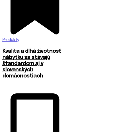
Produkty
​Kvalita a dlhá životnosť
nábytku sa stávajú
štandardom aj v
slovenských
domácnostiach