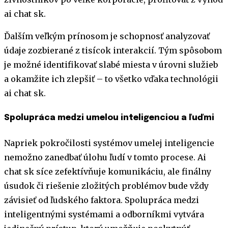
ai chat sk.
Ďalším veľkým prínosom je schopnosť analyzovať
údaje zozbierané z tisícok interakcií. Tým spôsobom
je možné identifikovať slabé miesta v úrovni služieb
a okamžite ich zlepšiť – to všetko vďaka technológii
ai chat sk.
Spolupráca medzi umelou inteligenciou a ľuďmi
Napriek pokročilosti systémov umelej inteligencie
nemožno zanedbať úlohu ľudí v tomto procese. Ai
chat sk síce zefektívňuje komunikáciu, ale finálny
úsudok či riešenie zložitých problémov bude vždy
závisieť od ľudského faktora. Spolupráca medzi
inteligentnými systémami a odborníkmi vytvára