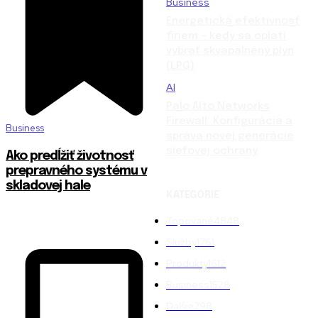
Business
Energetická efektívnosť
firiem – kedy sa oplatí
vybrať skvapalnený plyn
(LPG)
AI
Palo Alto Networks
Firewall: Konfigurácia a
Business
správa novej generácie
sieťovej ochrany
Ako predĺžiť životnosť
prepravného systému v
skladovej hale
KATEGÓRIE
Topované
4848
Služby
1761
Produkty
1612
Business
1528
Ďalšie
798