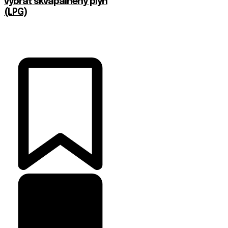
vybrať skvapalnený plyn
(LPG)