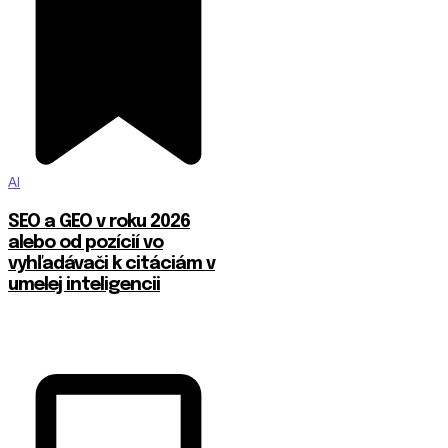
AI
SEO a GEO v roku 2026
alebo od pozícií vo
vyhľadávači k citáciám v
umelej inteligencii