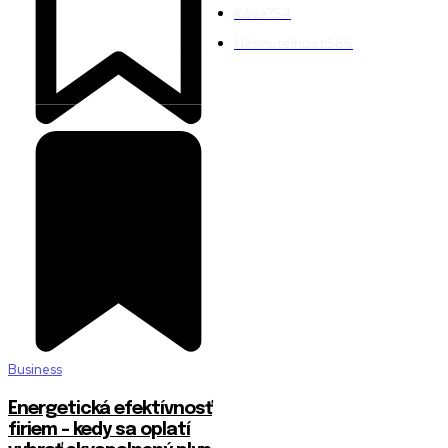
Káva
754
Nehnuteľnosti
566
Business
Energetická efektívnosť
firiem – kedy sa oplatí