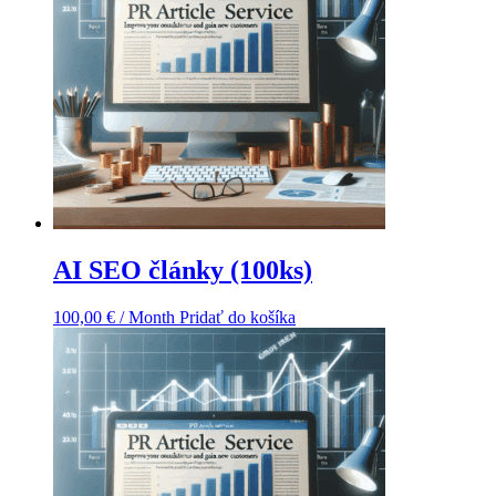
AI SEO články (100ks)
100,00
€
/ Month
Pridať do košíka