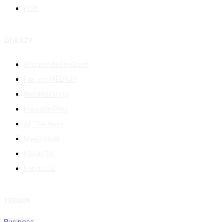
PDP
ODKAZY
WisdomAllTheBest
Fitness MEDIUM
WebMailShop
Magazín PRO
All The Best
Magazín AI
Melds SK
Melds CZ
TRENDY
Business