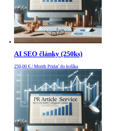
AI SEO články (250ks)
250,00
€
/ Month
Pridať do košíka