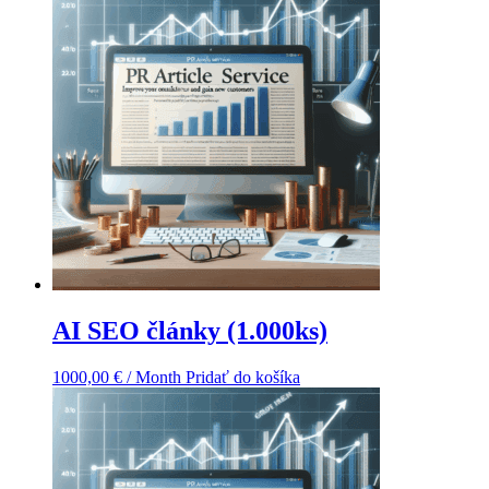
AI SEO články (1.000ks)
1000,00
€
/ Month
Pridať do košíka