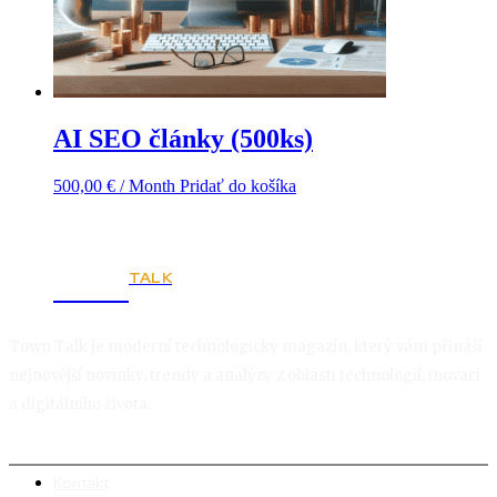
AI SEO články (500ks)
500,00
€
/ Month
Pridať do košíka
TALK
Town
Town Talk je moderní technologický magazín, který vám přináší
nejnovější novinky, trendy a analýzy z oblasti technologií, inovací
a digitálního života.
Kontakt