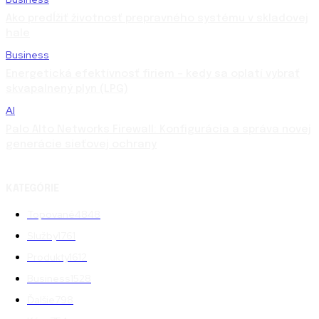
Ako predĺžiť životnosť prepravného systému v skladovej
hale
Business
Energetická efektívnosť firiem – kedy sa oplatí vybrať
skvapalnený plyn (LPG)
AI
Palo Alto Networks Firewall: Konfigurácia a správa novej
generácie sieťovej ochrany
KATEGÓRIE
Topované
4848
Služby
1761
Produkty
1612
Business
1528
Ďalšie
798