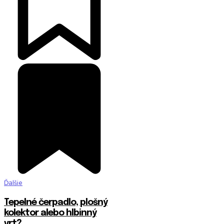
Ďalšie
Tepelné čerpadlo, plošný
kolektor alebo hlbinný
vrt?