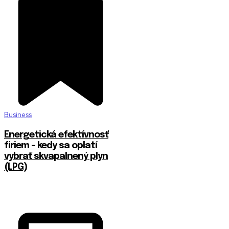
Business
Energetická efektívnosť
firiem – kedy sa oplatí
vybrať skvapalnený plyn
(LPG)