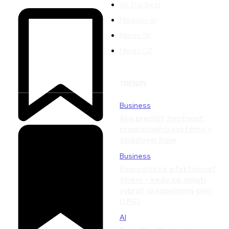
All The Best
Magazín AI
Melds SK
Melds CZ
TRENDY
Business
Ako predĺžiť životnosť
prepravného systému v
skladovej hale
Business
Energetická efektívnosť
firiem – kedy sa oplatí
vybrať skvapalnený plyn
(LPG)
AI