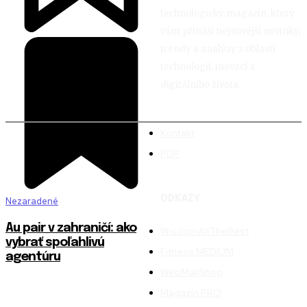
technologický magazín, který
vám přináší nejnovější novinky,
trendy a analýzy z oblasti
technologií, inovací a
digitálního života.
Kontakt
PDP
ODKAZY
Nezaradené
Au pair v zahraničí: ako
WisdomAllTheBest
vybrať spoľahlivú
Fitness MEDIUM
agentúru
WebMailShop
Magazín PRO