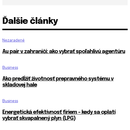
Ďalšie články
Nezaradené
Au pair v zahraničí: ako vybrať spoľahlivú agentúru
Business
Ako predĺžiť životnosť prepravného systému v
skladovej hale
Business
Energetická efektívnosť firiem – kedy sa oplatí
vybrať skvapalnený plyn (LPG)