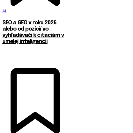
AI
SEO a GEO v roku 2026
alebo od pozícií vo
vyhľadávači k citáciám v
umelej inteligencii