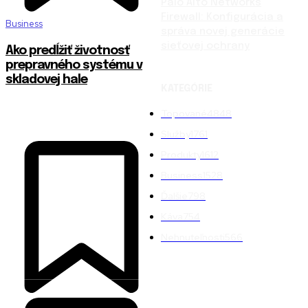
Palo Alto Networks
Firewall: Konfigurácia a
Business
správa novej generácie
sieťovej ochrany
Ako predĺžiť životnosť
prepravného systému v
skladovej hale
KATEGÓRIE
Topované
4848
Služby
1761
Produkty
1612
Business
1528
Ďalšie
798
Káva
754
Nehnuteľnosti
566