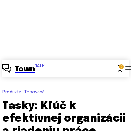
TALK
0
Town
Produkty
Topované
Tasky: Kľúč k
efektívnej organizácii