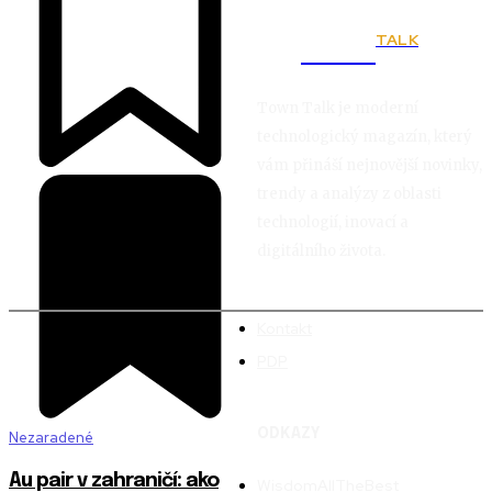
TALK
Town
Town Talk je moderní
technologický magazín, který
vám přináší nejnovější novinky,
trendy a analýzy z oblasti
technologií, inovací a
digitálního života.
Kontakt
PDP
ODKAZY
Nezaradené
Au pair v zahraničí: ako
WisdomAllTheBest