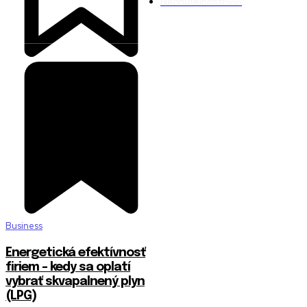
Nehnuteľnosti
566
Business
Energetická efektívnosť
firiem – kedy sa oplatí
vybrať skvapalnený plyn
(LPG)