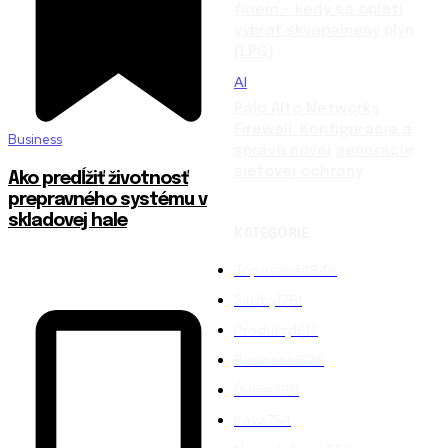
firiem – kedy sa oplatí
vybrať skvapalnený plyn
(LPG)
AI
Palo Alto Networks
Firewall: Konfigurácia a
Business
správa novej generácie
sieťovej ochrany
Ako predĺžiť životnosť
prepravného systému v
skladovej hale
KATEGÓRIE
Topované
4848
Služby
1761
Produkty
1612
Business
1528
Ďalšie
798
Káva
754