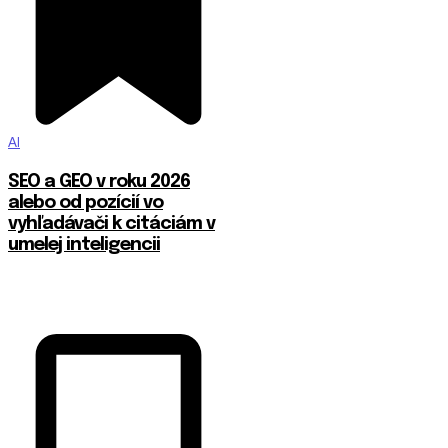
AI
SEO a GEO v roku 2026
alebo od pozícií vo
vyhľadávači k citáciám v
umelej inteligencii