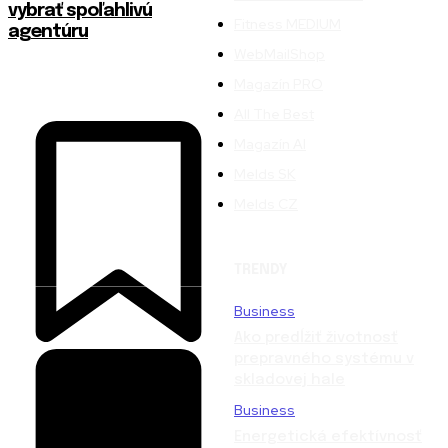
vybrať spoľahlivú
Fitness MEDIUM
agentúru
WebMailShop
Magazín PRO
All The Best
Magazín AI
Melds SK
Melds CZ
TRENDY
Business
Ako predĺžiť životnosť
prepravného systému v
skladovej hale
Business
Energetická efektívnosť