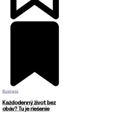
Business
Každodenný život bez
obáv? Tu je riešenie