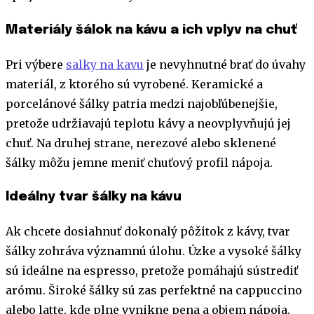
Materiály šálok na kávu a ich vplyv na chuť
Pri výbere
salky na kavu
je nevyhnutné brať do úvahy
materiál, z ktorého sú vyrobené. Keramické a
porcelánové šálky patria medzi najobľúbenejšie,
pretože udržiavajú teplotu kávy a neovplyvňujú jej
chuť. Na druhej strane, nerezové alebo sklenené
šálky môžu jemne meniť chuťový profil nápoja.
Ideálny tvar šálky na kávu
Ak chcete dosiahnuť dokonalý pôžitok z kávy, tvar
šálky zohráva významnú úlohu. Úzke a vysoké šálky
sú ideálne na espresso, pretože pomáhajú sústrediť
arómu. Široké šálky sú zas perfektné na cappuccino
alebo latte, kde plne vynikne pena a objem nápoja.