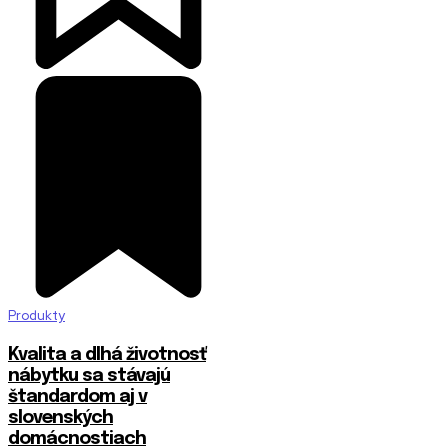
Produkty
​Kvalita a dlhá životnosť
nábytku sa stávajú
štandardom aj v
slovenských
domácnostiach