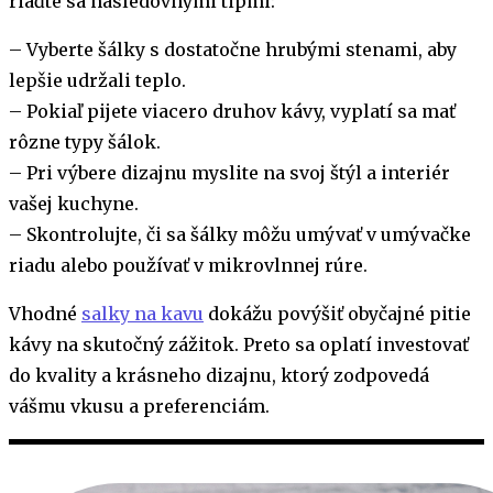
riaďte sa nasledovnými tipmi:
– Vyberte šálky s dostatočne hrubými stenami, aby
lepšie udržali teplo.
– Pokiaľ pijete viacero druhov kávy, vyplatí sa mať
rôzne typy šálok.
– Pri výbere dizajnu myslite na svoj štýl a interiér
vašej kuchyne.
– Skontrolujte, či sa šálky môžu umývať v umývačke
riadu alebo používať v mikrovlnnej rúre.
Vhodné
salky na kavu
dokážu povýšiť obyčajné pitie
kávy na skutočný zážitok. Preto sa oplatí investovať
do kvality a krásneho dizajnu, ktorý zodpovedá
vášmu vkusu a preferenciám.