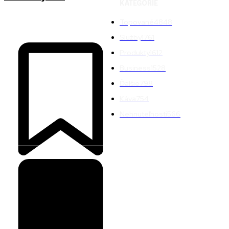
KATEGÓRIE
Topované
4848
Služby
1761
Produkty
1612
Business
1528
Ďalšie
798
Káva
754
Nehnuteľnosti
566