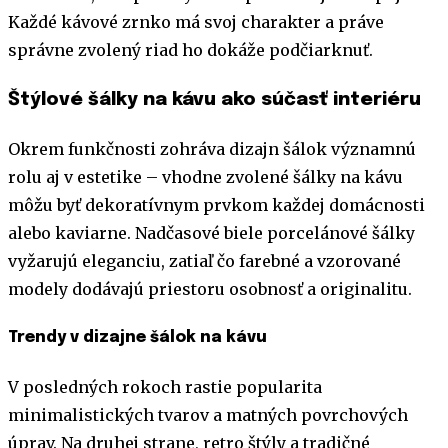
Každé kávové zrnko má svoj charakter a práve
správne zvolený riad ho dokáže podčiarknuť.
Štýlové šálky na kávu ako súčasť interiéru
Okrem funkčnosti zohráva dizajn šálok významnú
rolu aj v estetike – vhodne zvolené šálky na kávu
môžu byť dekoratívnym prvkom každej domácnosti
alebo kaviarne. Nadčasové biele porcelánové šálky
vyžarujú eleganciu, zatiaľ čo farebné a vzorované
modely dodávajú priestoru osobnosť a originalitu.
Trendy v dizajne šálok na kávu
V posledných rokoch rastie popularita
minimalistických tvarov a matných povrchových
úprav. Na druhej strane, retro štýly a tradičné