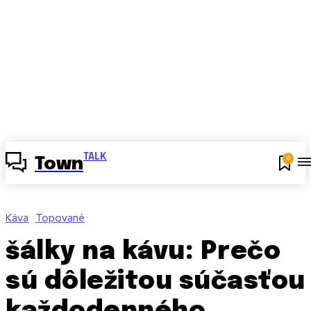
TALK
0
Town
Káva
Topované
šálky na kávu: Prečo
sú dôležitou súčasťou