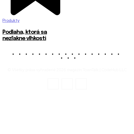
Produkty
Podlaha, ktorá sa
nezľakne vlhkosti
© Všetky práva vyhradené 2026 magazín TownTalk | CodeHub LLC