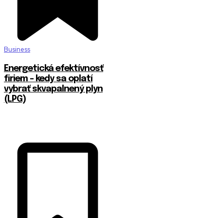
Business
Energetická efektívnosť
firiem – kedy sa oplatí
vybrať skvapalnený plyn
(LPG)