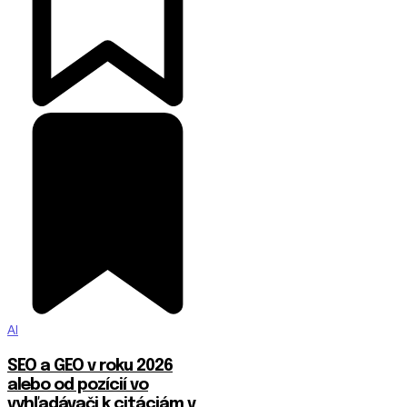
AI
SEO a GEO v roku 2026
alebo od pozícií vo
vyhľadávači k citáciám v