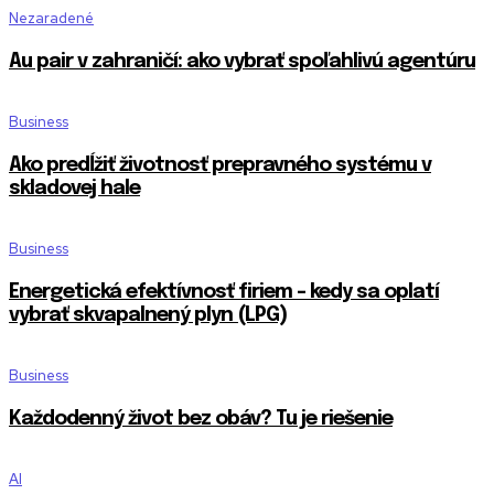
Nezaradené
Au pair v zahraničí: ako vybrať spoľahlivú agentúru
Business
Ako predĺžiť životnosť prepravného systému v
skladovej hale
Business
Energetická efektívnosť firiem – kedy sa oplatí
vybrať skvapalnený plyn (LPG)
Business
Každodenný život bez obáv? Tu je riešenie
AI