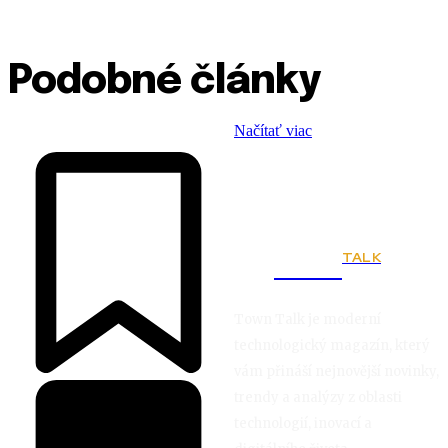
Podobné články
Načítať viac
TALK
Town
Town Talk je moderní
technologický magazín, který
vám přináší nejnovější novinky,
trendy a analýzy z oblasti
technologií, inovací a