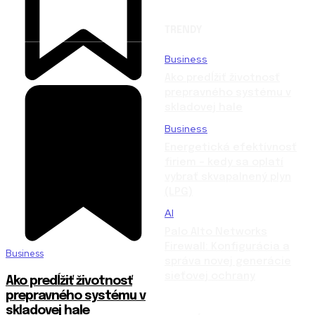
TRENDY
Business
Ako predĺžiť životnosť
prepravného systému v
skladovej hale
Business
Energetická efektívnosť
firiem – kedy sa oplatí
vybrať skvapalnený plyn
(LPG)
AI
Palo Alto Networks
Firewall: Konfigurácia a
Business
správa novej generácie
sieťovej ochrany
Ako predĺžiť životnosť
prepravného systému v
skladovej hale