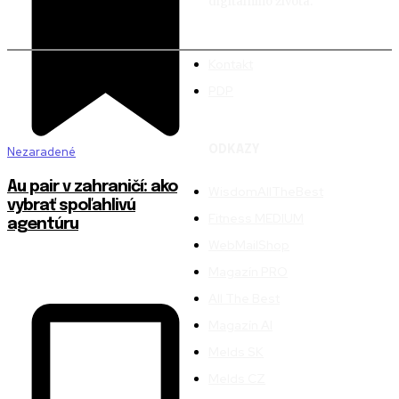
digitálního života.
Kontakt
PDP
ODKAZY
Nezaradené
Au pair v zahraničí: ako
WisdomAllTheBest
vybrať spoľahlivú
Fitness MEDIUM
agentúru
WebMailShop
Magazín PRO
All The Best
Magazín AI
Melds SK
Melds CZ