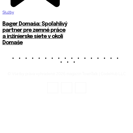
Služby
Bager Domaša: Spoľahlivý
partner pre zemné práce
a inžinierske siete v okolí
Domaše
© Všetky práva vyhradené 2026 magazín TownTalk | CodeHub LLC