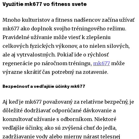
Využitie mk677 vo fitness svete
Mnoho kulturistov a fitness nadšencov začína užívať
mk677 ako doplnok svojho tréningového režimu.
Pravidelné užívanie môže viesť k zlepšeniu
celkových fyzických výkonov, a to nielen silových,
ale aj vytrvalostných. Pokiaľ ide o rýchlosť
regenerácie po náročnom tréningu,
mk677
môže
výrazne skrátiť čas potrebný na zotavenie.
Bezpečnosť a vedľajšie účinky mk677
Aj keď je mk677 považovaný za relatívne bezpečný, je
dôležité dodržiavať odporúčané dávkovanie a
konzultovať užívanie s odborníkom. Niektoré
vedľajšie účinky, ako sú zvýšená chuť do jedla,
zadržiavanie vody alebo mierny nárast telesnej