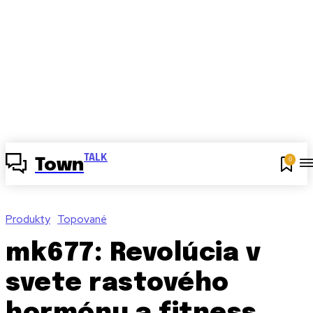
TALK
0
Town
Produkty
Topované
mk677: Revolúcia v
svete rastového