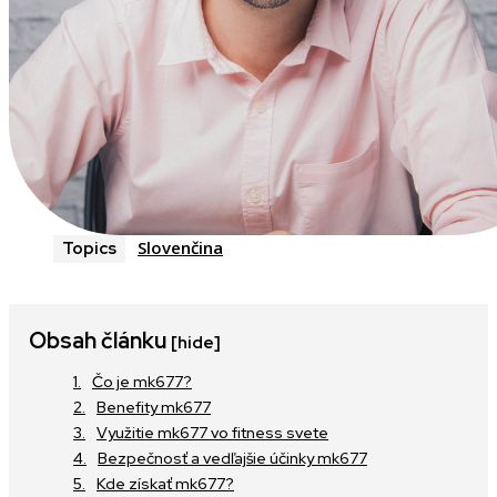
Slovenčina
Topics
Obsah článku
[hide]
Čo je mk677?
Benefity mk677
Využitie mk677 vo fitness svete
Bezpečnosť a vedľajšie účinky mk677
Kde získať mk677?