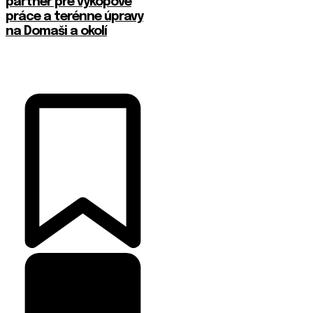
partner pre výkopové
práce a terénne úpravy
na Domaši a okolí