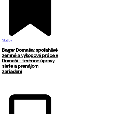
Služby
Bager Domaša: spoľahlivé
zemné a výkopové práce v
Domaši – terénne úpravy,
siete a prenájom
zariadení