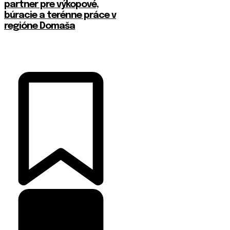
partner pre výkopové,
búracie a terénne práce v
regióne Domaša