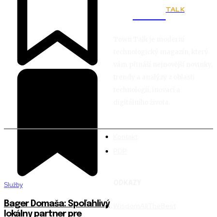
TALK
Town
Town Talk je moderní
technologický magazín, který
vám přináší nejnovější novinky,
trendy a analýzy z oblasti
technologií, inovací a
digitálního života.
Kontakt
PDP
ODKAZY
Služby
Bager Domaša: Spoľahlivý
WisdomAllTheBest
lokálny partner pre