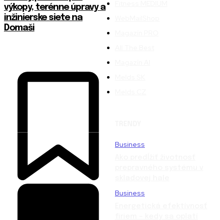
Fitness MEDIUM
výkopy, terénne úpravy a
inžinierske siete na
WebMailShop
Domaši
Magazín PRO
All The Best
Magazín AI
Melds SK
Melds CZ
TRENDY
Business
Ako predĺžiť životnosť
prepravného systému v
skladovej hale
Business
Energetická efektívnosť
firiem – kedy sa oplatí