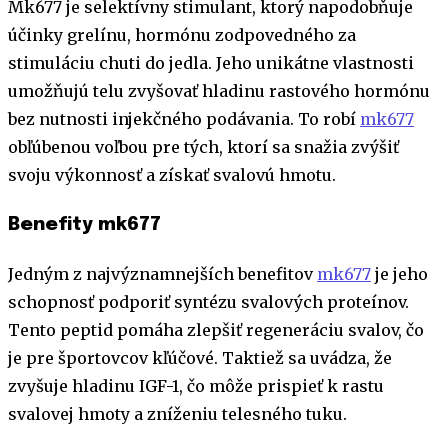
Mk677 je selektívny stimulant, ktorý napodobňuje
účinky grelínu, hormónu zodpovedného za
stimuláciu chuti do jedla. Jeho unikátne vlastnosti
umožňujú telu zvyšovať hladinu rastového hormónu
bez nutnosti injekčného podávania. To robí
mk677
obľúbenou voľbou pre tých, ktorí sa snažia zvýšiť
svoju výkonnosť a získať svalovú hmotu.
Benefity mk677
Jedným z najvýznamnejších benefitov
mk677
je jeho
schopnosť podporiť syntézu svalových proteínov.
Tento peptid pomáha zlepšiť regeneráciu svalov, čo
je pre športovcov kľúčové. Taktiež sa uvádza, že
zvyšuje hladinu IGF-1, čo môže prispieť k rastu
svalovej hmoty a zníženiu telesného tuku.