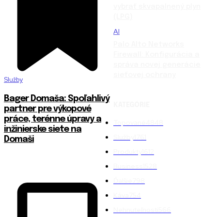
vybrať skvapalnený plyn
(LPG)
AI
Palo Alto Networks
Firewall: Konfigurácia a
správa novej generácie
sieťovej ochrany
Služby
Bager Domaša: Spoľahlivý
KATEGÓRIE
partner pre výkopové
práce, terénne úpravy a
Topované
4848
inžinierske siete na
Služby
1761
Domaši
Produkty
1612
Business
1528
Ďalšie
798
Káva
754
Nehnuteľnosti
566