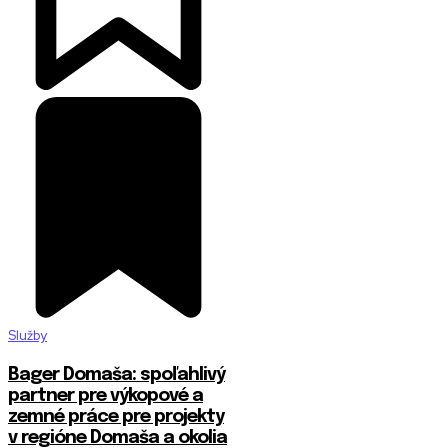
Služby
Bager Domaša: spoľahlivý
partner pre výkopové a
zemné práce pre projekty
v regióne Domaša a okolia