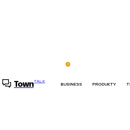
0
sobota, 8 augusta, 2026
Môj účet
TALK
Town
BUSINESS
PRODUKTY
T