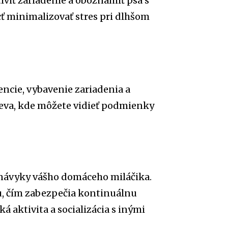
viť zariadenie a oboznámiť psa s
ť minimalizovať stres pri dlhšom
rencie, vybavenie zariadenia a
eva, kde môžete vidieť podmienky
ie návyky vášho domáceho miláčika.
u, čím zabezpečia kontinuálnu
ká aktivita a socializácia s inými