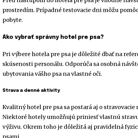
Pred nástupom do hotela pre psa je vhodné navští
prostredím. Prípadné testovacie dni môžu pomôc
pobyte.
Ako vybrať správny hotel pre psa?
Pri výbere hotela pre psa je dôležité dbať na refe
skúsenosti personálu. Odporúča sa osobná návšt
ubytovania vášho psa na vlastné oči.
Strava a denné aktivity
Kvalitný hotel pre psa sa postará aj o stravovac
Niektoré hotely umožňujú priniesť vlastnú strav
výživu. Okrem toho je dôležitá aj pravidelná fyzic
psami.