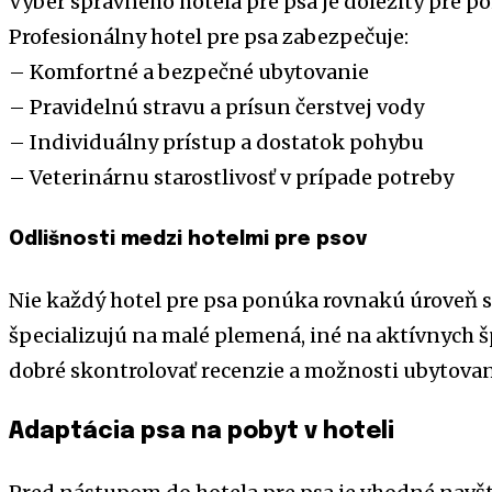
Výber správneho hotela pre psa je dôležitý pre p
Profesionálny hotel pre psa zabezpečuje:
– Komfortné a bezpečné ubytovanie
– Pravidelnú stravu a prísun čerstvej vody
– Individuálny prístup a dostatok pohybu
– Veterinárnu starostlivosť v prípade potreby
Odlišnosti medzi hotelmi pre psov
Nie každý hotel pre psa ponúka rovnakú úroveň sl
špecializujú na malé plemená, iné na aktívnych 
dobré skontrolovať recenzie a možnosti ubytovan
Adaptácia psa na pobyt v hoteli