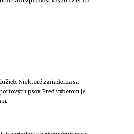
ohodu a bezpečnosť vášho zvieraťa.
užieb. Niektoré zariadenia sa
športových psov. Pred výberom je
ia.