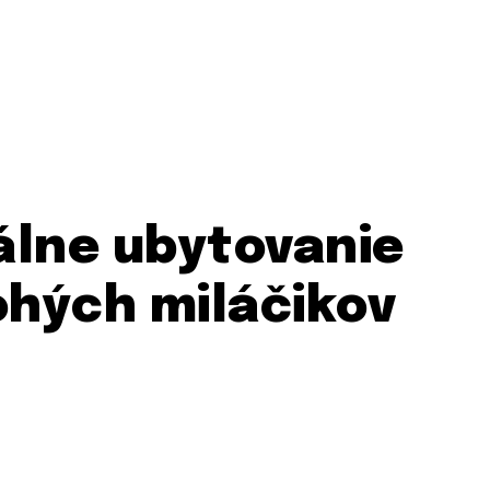
eálne ubytovanie
ohých miláčikov