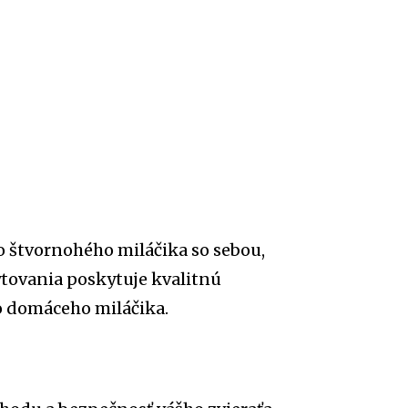
o štvornohého miláčika so sebou,
ytovania poskytuje kvalitnú
ho domáceho miláčika.